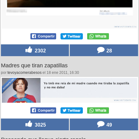
2302
28
Madres que tiran zapatillas
por
tevoyacomerabesos
el 18 ene 2011, 16:30
3025
49