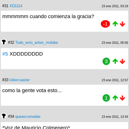
#31
XD1114
23 ene 2011, 03:18
mmmmmm cuando comienza la gracia?
-1
#32
Todo_esto_antes_molaba
23 ene 2011, 05:56
#5
XDDDDDDDD
3
#33
lollercoaster
23 ene 2011, 12:57
como la gente vota esto...
1
#34
queascomedas
23 ene 2011, 13:34
*Voz de Mauricio Colmenero*