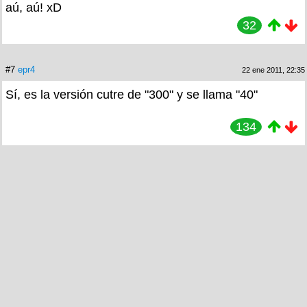
aú, aú! xD
32
#7
epr4
22 ene 2011, 22:35
Sí, es la versión cutre de "300" y se llama "40"
134