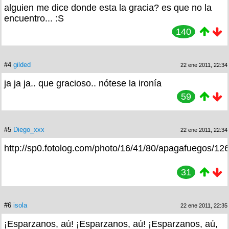
alguien me dice donde esta la gracia? es que no la
encuentro... :S
140
#4
gilded
22 ene 2011, 22:34
ja ja ja.. que gracioso.. nótese la ironía
59
#5
Diego_xxx
22 ene 2011, 22:34
http://sp0.fotolog.com/photo/16/41/80/apagafuegos/1
31
#6
isola
22 ene 2011, 22:35
¡Esparzanos, aú! ¡Esparzanos, aú! ¡Esparzanos, aú,