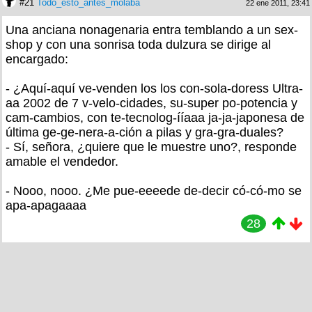
#21
Todo_esto_antes_molaba
22 ene 2011, 23:41
Una anciana nonagenaria entra temblando a un sex-
shop y con una sonrisa toda dulzura se dirige al
encargado:
- ¿Aquí­-aquí­ ve-venden los los con-sola-doress Ultra-
aa 2002 de 7 v-velo-cidades, su-super po-potencia y
cam-cambios, con te-tecnolog-í­í­aaa ja-ja-japonesa de
última ge-ge-nera-a-ción a pilas y gra-gra-duales?
- Sí­, señora, ¿quiere que le muestre uno?, responde
amable el vendedor.
- Nooo, nooo. ¿Me pue-eeeede de-decir có-có-mo se
apa-apagaaaa
28