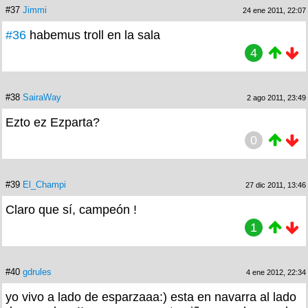
#37
Jimmi
24 ene 2011, 22:07
#36
habemus troll en la sala
4
#38
SairaWay
2 ago 2011, 23:49
Ezto ez Ezparta?
0
#39
El_Champi
27 dic 2011, 13:46
Claro que sí, campeón !
1
#40
gdrules
4 ene 2012, 22:34
yo vivo a lado de esparzaaa:) esta en navarra al lado