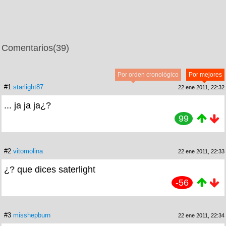
Comentarios
(39)
Por orden cronológico
Por mejores
#1
starlight87
22 ene 2011, 22:32
... ja ja ja¿?
99
#2
vitomolina
22 ene 2011, 22:33
¿? que dices saterlight
-56
#3
misshepburn
22 ene 2011, 22:34