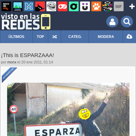
ÚLTIMOS
TOP
CATEG.
MODERA
¡This is ESPARZAAA!
por
monx
el 20 ene 2011, 01:14