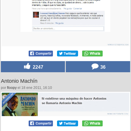
2247
36
Antonio Machín
por
floopy
el 18 ene 2011, 16:10