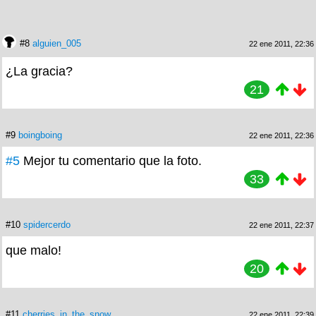
#8
alguien_005
22 ene 2011, 22:36
¿La gracia?
21
#9
boingboing
22 ene 2011, 22:36
#5
Mejor tu comentario que la foto.
33
#10
spidercerdo
22 ene 2011, 22:37
que malo!
20
#11
cherries_in_the_snow
22 ene 2011, 22:39