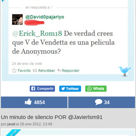
4854
34
Un minuto de silencio POR @Javierlsm91
por
javat
el 26 ene 2012, 13:49