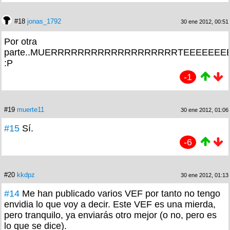
#18
jonas_1792
30 ene 2012, 00:51
Por otra
parte..MUERRRRRRRRRRRRRRRRRRRTEEEEEEEEEEEE
:P
-1
#19
muerte11
30 ene 2012, 01:06
#15
Sí.
-6
#20
kkdpz
30 ene 2012, 01:13
#14
Me han publicado varios VEF por tanto no tengo
envidia lo que voy a decir. Este VEF es una mierda,
pero tranquilo, ya enviarás otro mejor (o no, pero es
lo que se dice).