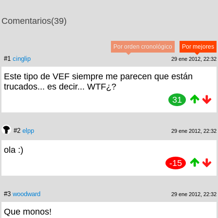
Comentarios
(39)
Por orden cronológico
Por mejores
#1
cinglip
29 ene 2012, 22:32
Este tipo de VEF siempre me parecen que están
trucados... es decir... WTF¿?
31
#2
elpp
29 ene 2012, 22:32
ola :)
-15
#3
woodward
29 ene 2012, 22:32
Que monos!