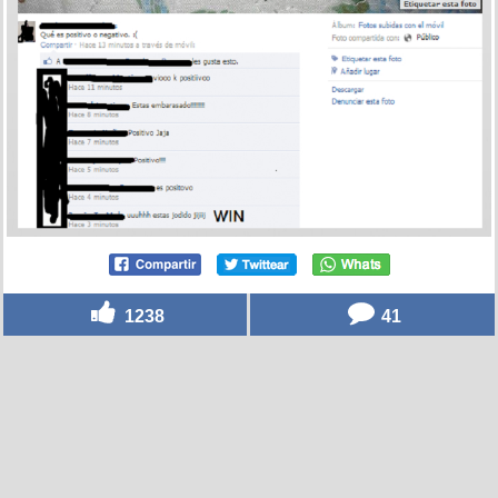
1238
41