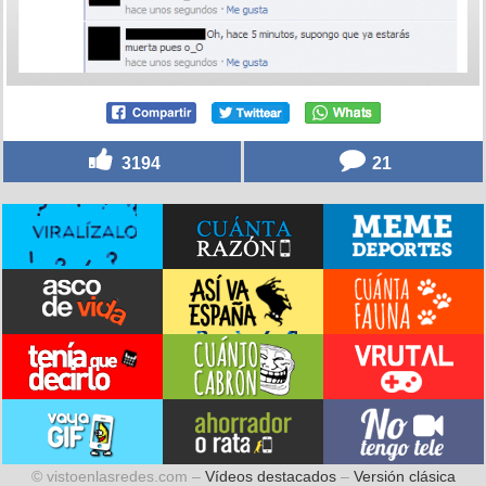
3194
21
© vistoenlasredes.com –
Vídeos destacados
–
Versión clásica