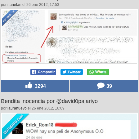
por
nanelan
el 26 ene 2012, 17:53
3294
39
Bendita inocencia por @david0pajariyo
por
laurahuevo
el 26 ene 2012, 16:09