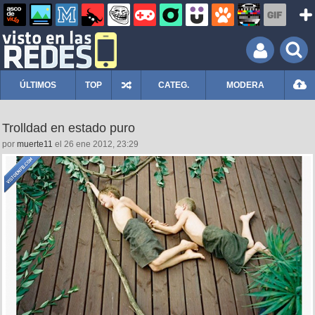
ÚLTIMOS
TOP
CATEG.
MODERA
Trolldad en estado puro
por
muerte11
el 26 ene 2012, 23:29