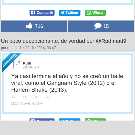
716
15
Un poco decepcionante, de verdad por @Ruthmad9
por
ruthmad
el 31 dic 2014, 03:47