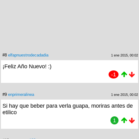
#8
elfapnuestrodecadadia
1 ene 2015, 00:02
¡Feliz Año Nuevo! :)
-1
#9
enprimeralinea
1 ene 2015, 00:02
Si hay que beber para verla guapa, moriras antes de
etilico
1