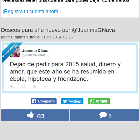
Necesitas tener una cuenta para poder dejar comentarios.
¡Registra tu cuenta ahora!
Deseos para año nuevo por @JuanmaGNava
por
the_spartan_troll
el 31 dic 2014, 02:26
721
3