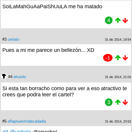
SoiLaMahGuAaPaiShUuLA me ha matado
4
#3
unitato
31 dic 2014, 19:54
Pues a mi me parece un bellezón... XD
-1
#4
elrusito
31 dic 2014, 21:02
Si esta tan borracho como para ver a eso atractivo te
crees que podra leer el cartel?
3
#5
elfapnuestrodecadadia
31 dic 2014, 23:52
#3
@unitato
¡Borracho!