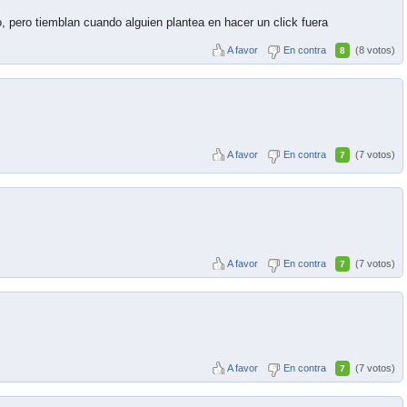
do, pero tiemblan cuando alguien plantea en hacer un click fuera
A favor
En contra
(8 votos)
8
A favor
En contra
(7 votos)
7
A favor
En contra
(7 votos)
7
A favor
En contra
(7 votos)
7