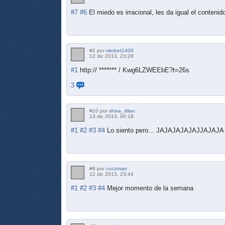
#7
#6
El miedo es irracional, les da igual el conteni
#2 por
vitobet1400
12 dic 2013, 23:28
#1
http:// ******* / Kwg6LZWEEbE?t=26s
3
#10 por
shiva_dilan
13 dic 2013, 00:18
#1
#2
#3
#4
Lo siento pero... JAJAJAJAJAJJAJAJA
#8 por
cocoman
12 dic 2013, 23:44
#1
#2
#3
#4
Mejor momento de la semana