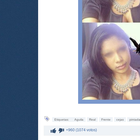
Etiquetas:
Aguila
Real
Frente
cejas
pintad
+960 (1074 votos)