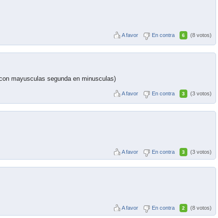
A favor
En contra
(8 votos)
6
 con mayusculas segunda en minusculas)
A favor
En contra
(3 votos)
3
A favor
En contra
(3 votos)
3
A favor
En contra
(8 votos)
2