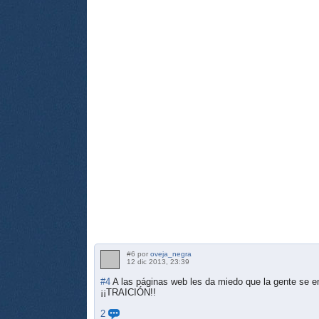
#6 por
oveja_negra
12 dic 2013, 23:39
#4
A las páginas web les da miedo que la gente se en
¡¡TRAICIÓN!!
2