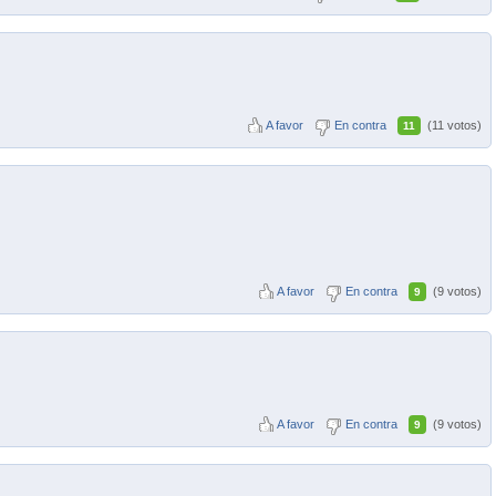
A favor
En contra
(11 votos)
11
A favor
En contra
(9 votos)
9
A favor
En contra
(9 votos)
9