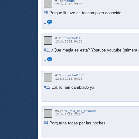
#7 por
tartufa
12 dic 2013, 23:44
#6
Porque llutuve es taaaan poco conocida
1
#12 por
vitobet1400
13 dic 2013, 04:05
#11
¿Que magia es esta? Youtube youtube (primera
1
#13 por
vitobet1400
13 dic 2013, 04:05
#12
Lol, lo han cambiado ya.
#5 por
le_thin_hair_chinman
12 dic 2013, 23:34
#4
Porque te tocas por las noches.