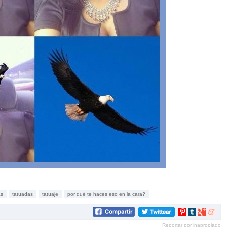
as
tatuadas
tatuaje
por qué te haces eso en la cara?
Compartir
Compartir
Compartir
Compar
en
en
en
en
Reportar por inapropiado