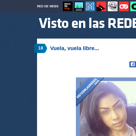
RED DE WEBS
Vuela, vuela libre...
18