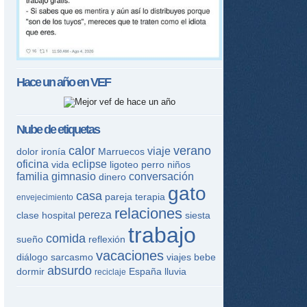
Hace un año en
VEF
Nube de etiquetas
calor
verano
viaje
dolor
ironía
Marruecos
oficina
eclipse
vida
ligoteo
perro
niños
familia
gimnasio
conversación
dinero
gato
casa
pareja
terapia
envejecimiento
relaciones
pereza
clase
hospital
siesta
trabajo
comida
sueño
reflexión
vacaciones
diálogo
sarcasmo
viajes
bebe
absurdo
dormir
España
lluvia
reciclaje