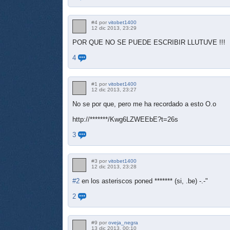
#4 por
vitobet1400
12 dic 2013, 23:29
POR QUE NO SE PUEDE ESCRIBIR LLUTUVE !!!
4
#1 por
vitobet1400
12 dic 2013, 23:27
No se por que, pero me ha recordado a esto O.o
http://*******/Kwg6LZWEEbE?t=26s
3
#3 por
vitobet1400
12 dic 2013, 23:28
#2
en los asteriscos poned ******* (si, .be) -.-"
2
#9 por
oveja_negra
13 dic 2013, 00:10