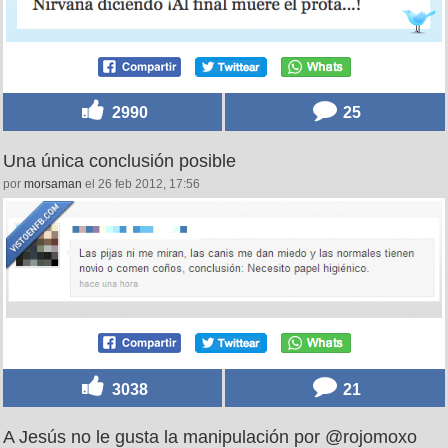
Viajar al pasado por @ElEspartano
por
kreith
el 25 feb 2012, 03:21
2990
25
Una única conclusión posible
por
morsaman
el 26 feb 2012, 17:56