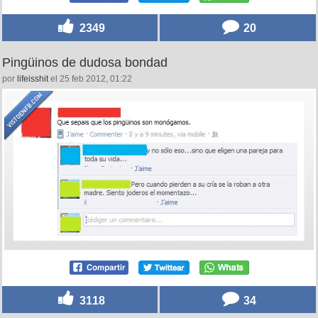
por
globero
el 25 feb 2012, 02:25
2349
20
Pingüinos de dudosa bondad
por
lifeisshit
el 25 feb 2012, 01:22