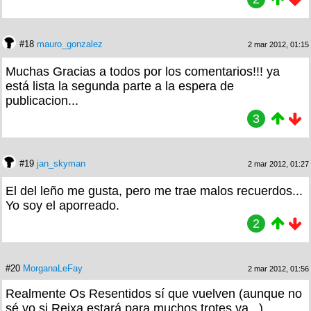
5
#17
gulaggers
1 mar 2012, 22:30
#16
España es una choni con demasiado maquillaje,,
pablo hasel..
2
#18
mauro_gonzalez
2 mar 2012, 01:15
Muchas Gracias a todos por los comentarios!!! ya
está lista la segunda parte a la espera de
publicacion...
3
#19
jan_skyman
2 mar 2012, 01:27
El del leño me gusta, pero me trae malos recuerdos...
Yo soy el aporreado.