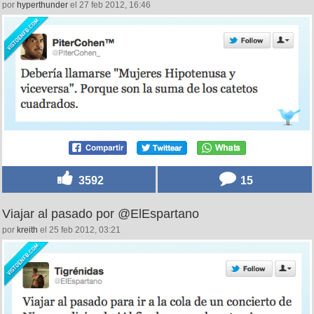
3325
25
Hipotenusas y Viceversa por @PiterCohen_
por
hyperthunder
el 27 feb 2012, 16:46
3592
15