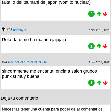
De lo mejor que he visto últimamente por aquí
3
#22
trollencio97
2 mar 2012, 17:09
falta lo del tsumani de japon (vomito nuclear)
2
#23
adebayor
2 mar 2012, 19:29
Rekortatu me ha matado jajajaja
1
#24
NacidoDeLaPotaDeUnPunk
3 mar 2012, 16:00
sinceramente me encanta! encima salen grupos