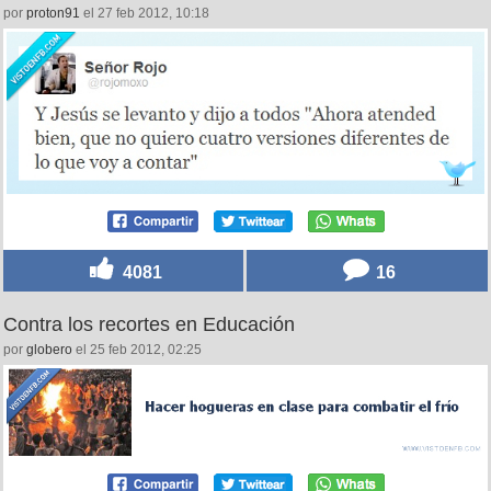
3038
21
A Jesús no le gusta la manipulación por @rojomoxo
por
proton91
el 27 feb 2012, 10:18
4081
16
Contra los recortes en Educación