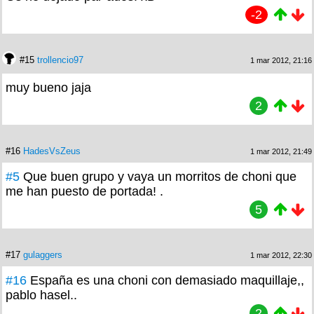
#14
paiportino12
1 mar 2012, 20:31
Os he dejado par-ados. xD
-2
#15
trollencio97
1 mar 2012, 21:16
muy bueno jaja
2
#16
HadesVsZeus
1 mar 2012, 21:49
#5
Que buen grupo y vaya un morritos de choni que
me han puesto de portada! .