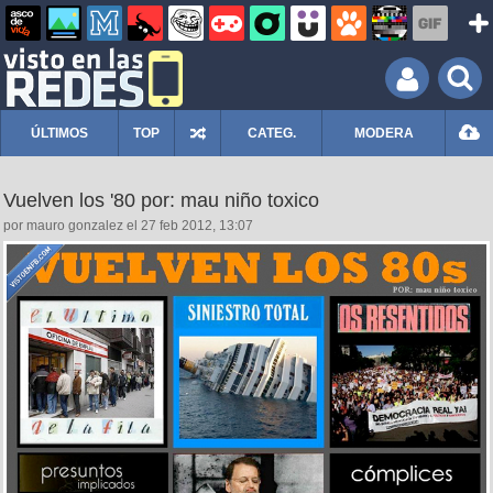
ÚLTIMOS
TOP
CATEG.
MODERA
Vuelven los '80 por: mau niño toxico
por mauro gonzalez el 27 feb 2012, 13:07