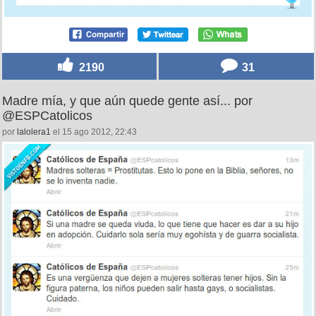
2190
31
Madre mía, y que aún quede gente así... por
@ESPCatolicos
por
lalolera1
el 15 ago 2012, 22:43