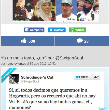
500
28
Ya no mola tanto, ¿eh? por @SwigenSoul
por
nomerevientes
el 16 ago 2012, 15:52