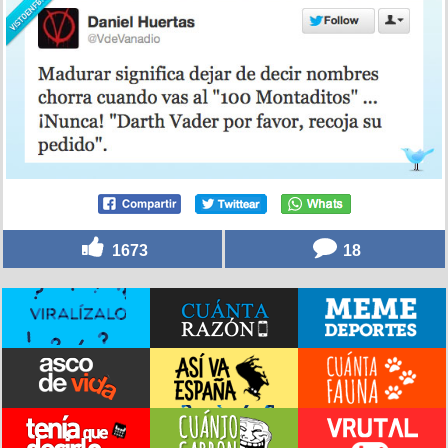
1673
18