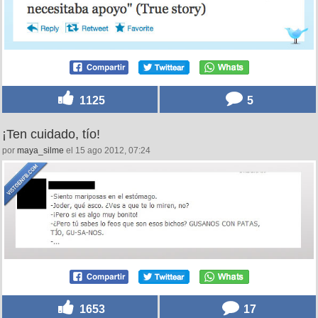
1125
5
¡Ten cuidado, tío!
por
maya_silme
el 15 ago 2012, 07:24
1653
17