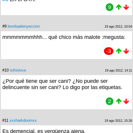
9
#9
bombadeinyeccion
19 ago 2012, 10:04
mmmmmmmhhh... qué chico más malote :megusta:
-3
#10
isthislove
19 ago 2012, 14:11
¿Por qué tiene que ser cani? ¿No puede ser
delincuente sin ser cani? Lo digo por las etiquetas.
2
#11
xxsharkdoomxx
19 ago 2012, 15:26
Es demencial, es vergüenza ajena.