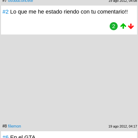
#7
osobuconcete
19 ago 2012, 04:08
#2
Lo que me he estado riendo con tu comentario!!
2
#8
filemon
19 ago 2012, 04:17
#6
En el GTA.