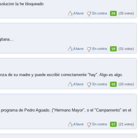
olucion la he bloqueado
A favor
En contra
(35 votos)
29
itana...
A favor
En contra
(31 votos)
19
enza de su madre y puede escribir correctamente "hay". Algo es algo.
A favor
En contra
(20 votos)
18
al programa de Pedro Aguado. ("Hermano Mayor", o el "Campamento" en el
A favor
En contra
(21 votos)
17