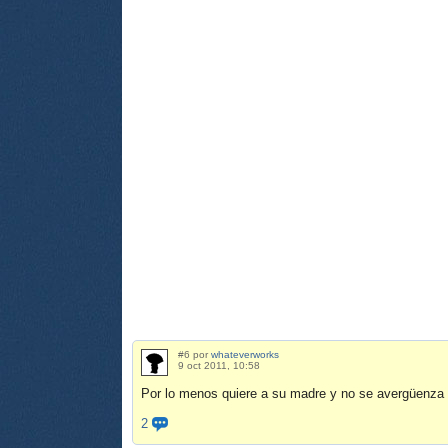
#6 por
whateverworks
9 oct 2011, 10:58
Por lo menos quiere a su madre y no se avergüenza 
2