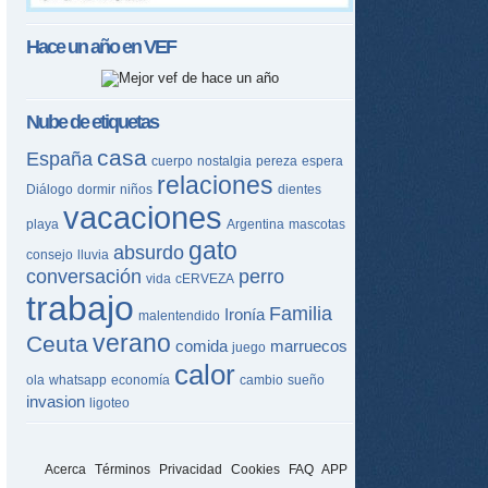
Hace un año en
VEF
Nube de etiquetas
casa
España
cuerpo
nostalgia
pereza
espera
relaciones
Diálogo
dormir
niños
dientes
vacaciones
playa
Argentina
mascotas
gato
absurdo
consejo
lluvia
conversación
perro
vida
cERVEZA
trabajo
Familia
Ironía
malentendido
verano
Ceuta
comida
marruecos
juego
calor
ola
whatsapp
economía
cambio
sueño
invasion
ligoteo
Acerca
Términos
Privacidad
Cookies
FAQ
APP