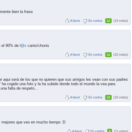
mente bien la frase
A favor
En contra
(14 votos)
12
 el 90% de l
@s
canis/chonis
A favor
En contra
(22 votos)
12
 aqui será de los que no quieren que sus amigos les vean con sus padres
" ha cogido una foto y la ha subido donde todo el mundo la vea para
una falta de respeto...
A favor
En contra
(10 votos)
10
os mejores que veo en mucho tiempo :D
A favor
En contra
(11 votos)
9