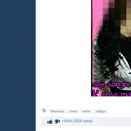
Etiquetas:
choni
madre
collage
+1844 (2828 votos)