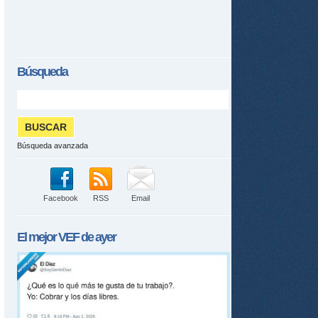
Búsqueda
Búsqueda avanzada
Facebook
RSS
Email
El mejor
VEF
de ayer