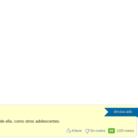
destacado
de ella, como otros adolescentes.
A favor
En contra
(103 votos)
89