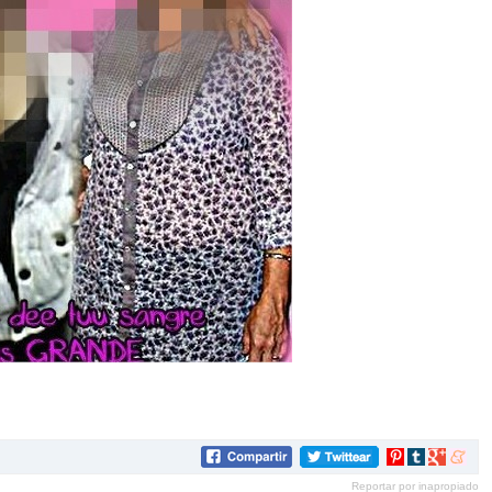
Compartir
Compartir
Compartir
Compar
en
en
en
en
Reportar por inapropiado
Pinterest
tumblr
Google+
mene