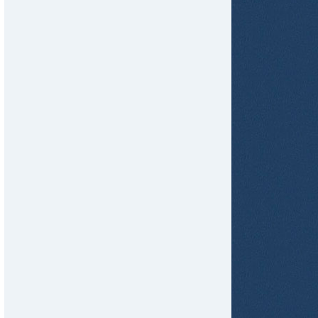
tir
ame