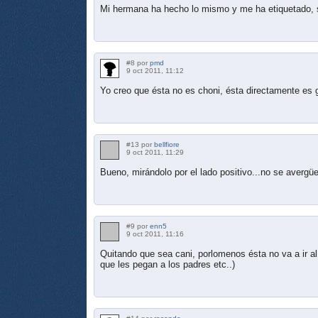
Mi hermana ha hecho lo mismo y me ha etiquetado, s
#8 por
pmd
9 oct 2011, 11:12
Yo creo que ésta no es choni, ésta directamente es g
#13 por
bellfiore
9 oct 2011, 11:29
Bueno, mirándolo por el lado positivo...no se avergü
#9 por
enn5
9 oct 2011, 11:16
Quitando que sea cani, porlomenos ésta no va a ir 
que les pegan a los padres etc..)