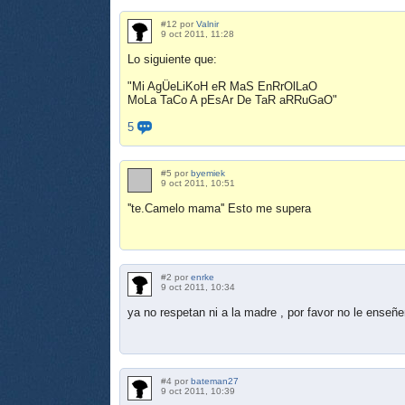
#12 por
Valnir
9 oct 2011, 11:28
Lo siguiente que:
"Mi AgÜeLiKoH eR MaS EnRrOlLaO
MoLa TaCo A pEsAr De TaR aRRuGaO"
5
#5 por
byemiek
9 oct 2011, 10:51
''te.Camelo mama'' Esto me supera
#2 por
enrke
9 oct 2011, 10:34
ya no respetan ni a la madre , por favor no le enseñ
#4 por
bateman27
9 oct 2011, 10:39