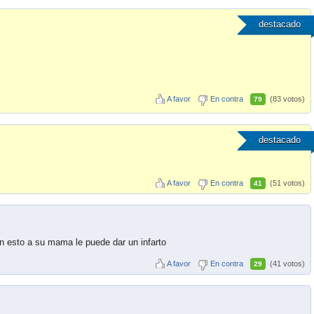
destacado
A favor
En contra
(83 votos)
79
destacado
A favor
En contra
(51 votos)
41
en esto a su mama le puede dar un infarto
A favor
En contra
(41 votos)
29