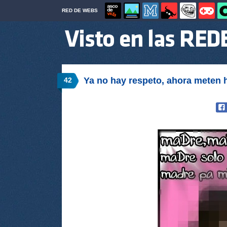
RED DE WEBS
Ya no hay respeto, ahora meten ha
42