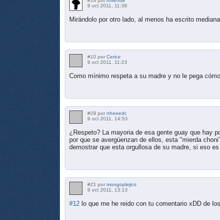
#14 por
rosende
9 oct 2011, 11:38
Mirándolo por otro lado, al menos ha escrito mediana
#10 por
Cerice
9 oct 2011, 11:23
Como mínimo respeta a su madre y no le pega cómo
#29 por
nheeedc
9 oct 2011, 14:53
¿Respeto? La mayoria de esa gente guay que hay por
por que se avergüenzan de ellos, esta "mierda choni
demostrar que esta orgullosa de su madre, si eso es 
#21 por
mongoplejico
9 oct 2011, 13:13
#12
lo que me he reido con tu comentario xDD de l