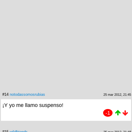
#14
notodassomosrubias
25 mar 2012, 21:45
¡Y yo me llamo suspenso!
-1
#15
wildfriends
25 mar 2012, 21:48