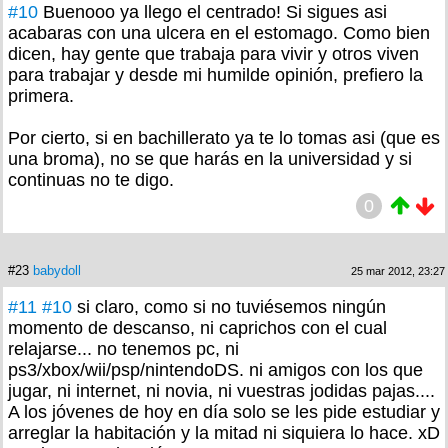
#10
Buenooo ya llego el centrado! Si sigues asi
acabaras con una ulcera en el estomago. Como bien
dicen, hay gente que trabaja para vivir y otros viven
para trabajar y desde mi humilde opinión, prefiero la
primera.
Por cierto, si en bachillerato ya te lo tomas asi (que es
una broma), no se que harás en la universidad y si
continuas no te digo.
0
#23
babydoll
25 mar 2012, 23:27
#11
#10
si claro, como si no tuviésemos ningún
momento de descanso, ni caprichos con el cual
relajarse... no tenemos pc, ni
ps3/xbox/wii/psp/nintendoDS. ni amigos con los que
jugar, ni internet, ni novia, ni vuestras jodidas pajas....
A los jóvenes de hoy en día solo se les pide estudiar y
arreglar la habitación y la mitad ni siquiera lo hace. xD