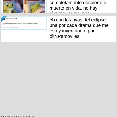
completamente despierto o
muerto en vida, no hay
término medio, por
@Guarromantico_
Yo con las uvas del eclipse:
una por cada drama que me
estoy inventando, por
@NPamoviles