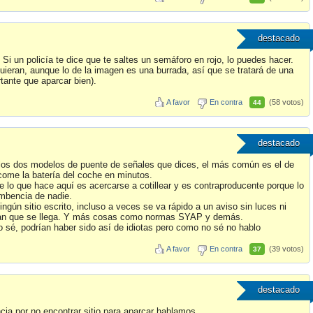
destacado
. Si un policía te dice que te saltes un semáforo en rojo, lo puedes hacer.
uieran, aunque lo de la imagen es una burrada, así que se tratará de una
tante que aparcar bien).
A favor
En contra
(58 votos)
44
destacado
e los dos modelos de puente de señales que dices, el más común es el de
come la batería del coche en minutos.
e lo que hace aquí es acercarse a cotillear y es contraproducente porque lo
umbencia de nadie.
ingún sitio escrito, incluso a veces se va rápido a un aviso sin luces ni
epan que se llega. Y más cosas como normas SYAP y demás.
o sé, podrían haber sido así de idiotas pero como no sé no hablo
A favor
En contra
(39 votos)
37
destacado
ia por no encontrar sitio para aparcar hablamos