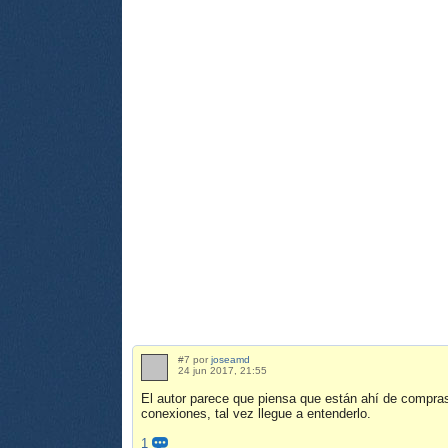
#7 por
joseamd
24 jun 2017, 21:55
El autor parece que piensa que están ahí de compras
conexiones, tal vez llegue a entenderlo.
1