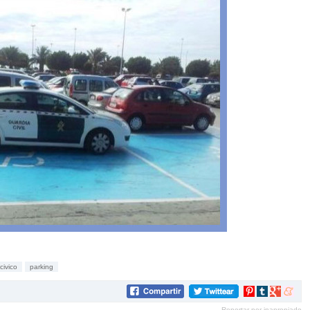
ncivico
parking
Compartir
Compartir
Compartir
Compar
en
en
en
en
Reportar por inapropiado