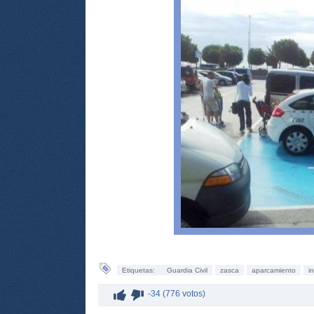
Etiquetas:
Guardia Civil
zasca
aparcamiento
i
-34 (776 votos)