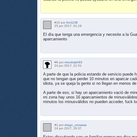
#10 por
thx1138
25 jun 2017, 01:19
El día que tenga una emergencia y necesite a la Guar
aparcamiento
#6 por
mrrudolph93
24 jun 2017, 21:51
A parte de que la policia estando de servicio puede h
que no tengan que perder 10 minutos en aparcar cada 
idiota, ya se queja la gente si no llegan en menos de
A parte de eso, si hay un aparcamiento vació de mi
mi zona hay unos 16 aparcamientos de minusválidos 
minutos los minusválidos no pueden acceder, fuck lo
#1 por
drago_urosawa
24 jun 2017, 20:37
Estoy discutiendo con un familiar porque me dice que,