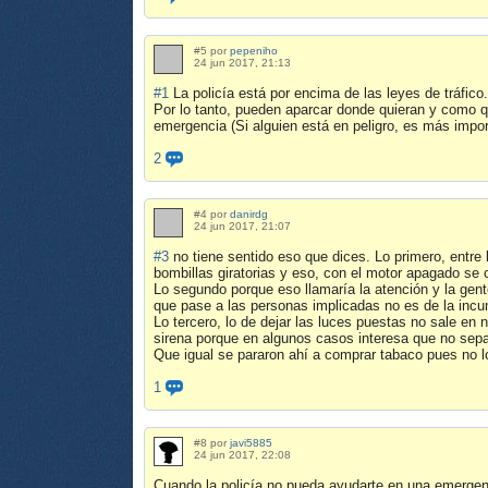
#5 por
pepeniho
24 jun 2017, 21:13
#1
La policía está por encima de las leyes de tráfico
Por lo tanto, pueden aparcar donde quieran y como q
emergencia (Si alguien está en peligro, es más impor
2
#4 por
danirdg
24 jun 2017, 21:07
#3
no tiene sentido eso que dices. Lo primero, entr
bombillas giratorias y eso, con el motor apagado se 
Lo segundo porque eso llamaría la atención y la gent
que pase a las personas implicadas no es de la inc
Lo tercero, lo de dejar las luces puestas no sale en n
sirena porque en algunos casos interesa que no s
Que igual se pararon ahí a comprar tabaco pues no l
1
#8 por
javi5885
24 jun 2017, 22:08
Cuando la policía no pueda ayudarte en una emergenc