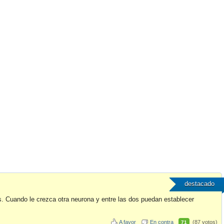
destacado
. Cuando le crezca otra neurona y entre las dos puedan establecer
A favor
En contra
(87 votos)
71