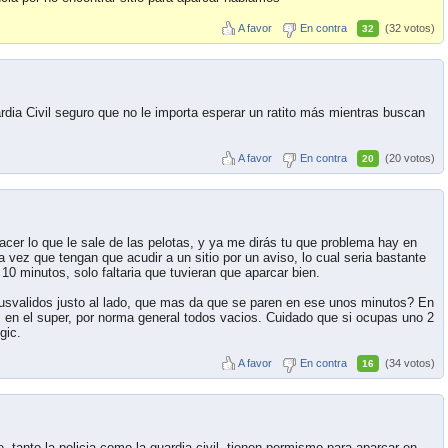
A favor
En contra
(32 votos)
32
dia Civil seguro que no le importa esperar un ratito más mientras buscan
A favor
En contra
(20 votos)
20
acer lo que le sale de las pelotas, y ya me dirás tu que problema hay en
vez que tengan que acudir a un sitio por un aviso, lo cual seria bastante
 10 minutos, solo faltaria que tuvieran que aparcar bien.
nusvalidos justo al lado, que mas da que se paren en ese unos minutos? En
en el super, por norma general todos vacios. Cuidado que si ocupas uno 2
gic.
A favor
En contra
(34 votos)
16
 tanto la policia como la guardia civil, tienen permismo para aparcar en