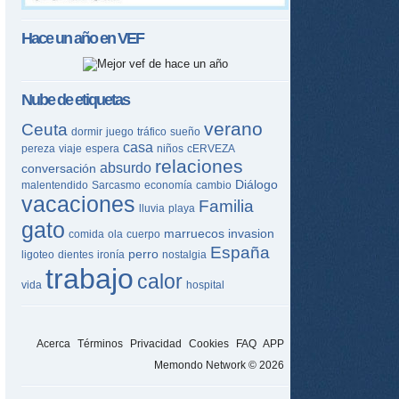
ame
Hace un año en
VEF
Nube de etiquetas
verano
Ceuta
dormir
juego
tráfico
sueño
casa
pereza
viaje
espera
niños
cERVEZA
relaciones
absurdo
conversación
Diálogo
malentendido
Sarcasmo
economía
cambio
vacaciones
Familia
lluvia
playa
gato
marruecos
invasion
comida
ola
cuerpo
España
perro
ligoteo
dientes
ironía
nostalgia
trabajo
calor
vida
hospital
Acerca
Términos
Privacidad
Cookies
FAQ
APP
Memondo Network © 2026