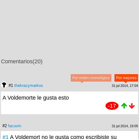
Comentarios
(20)
Por orden cronológico
Por mejores
#1
thekrazymarkos
31 jul 2014, 17:04
A Voldemorte le gusta esto
-17
#2
facuvin
31 jul 2014, 19:05
#1
A Voldemort no le gusta como escribiste su