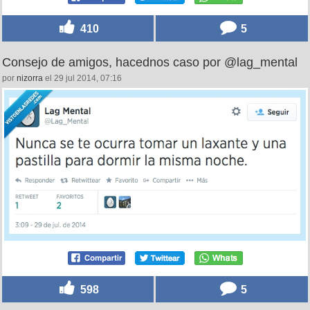
410
5
Consejo de amigos, hacednos caso por @lag_mental
por
nizorra
el 29 jul 2014, 07:16
598
5