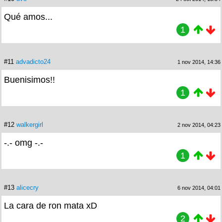
Qué amos...
1
#11
advadicto24
1 nov 2014, 14:36
Buenisimos!!
1
#12
walkergirl
2 nov 2014, 04:23
-.- omg -.-
1
#13
alicecry
6 nov 2014, 04:01
La cara de ron mata xD
2