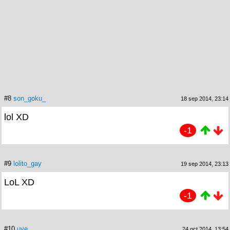
#8
son_goku_
18 sep 2014, 23:14
lol XD
-1
#9
lolito_gay
19 sep 2014, 23:13
LoL XD
-1
#10
uve
24 oct 2014, 13:54