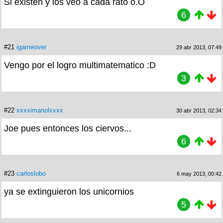
Si existen y los veo a cada rato o.O
6
#21
igameover
29 abr 2013, 07:49
Vengo por el logro multimatematico :D
3
#22
xxxximanolxxxx
30 abr 2013, 02:34
Joe pues entonces los ciervos...
6
#23
carloslobo
6 may 2013, 00:42
ya se extinguieron los unicornios
5