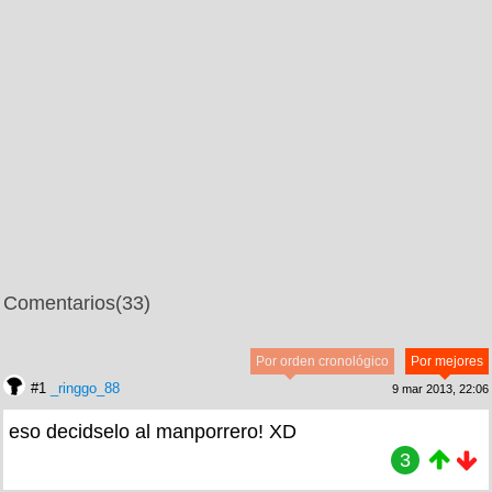
Comentarios
(33)
Por orden cronológico
Por mejores
#1
_ringgo_88
9 mar 2013, 22:06
eso decidselo al manporrero! XD
3