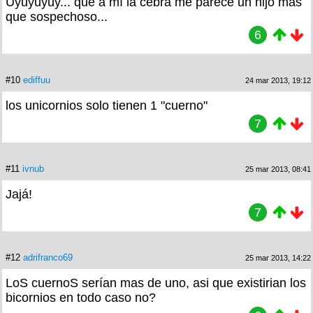
Uyuyuyuy... que a mí la cebra me parece un hijo más
que sospechoso...
6
#10
ediffuu
24 mar 2013, 19:12
los unicornios solo tienen 1 "cuerno"
7
#11
ivnub
25 mar 2013, 08:41
Jajá!
7
#12
adrifranco69
25 mar 2013, 14:22
LoS cuernoS serían mas de uno, asi que existirian los
bicornios en todo caso no?