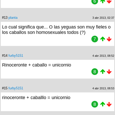
6
#13
planta
3 abr 2013, 02:37
Lo cual significa que... O las yeguas son muy fieles o
los caballos son homosexuales todos (?)
7
#14
furby5151
4 abr 2013, 08:52
Rinoceronte + caballo = unicornio
8
#15
furby5151
4 abr 2013, 08:53
rinoceronte + caballlo = unicornio
8