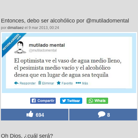
Entonces, debo ser alcohólico por @mutiladomental
por
dimallaez
el 9 mar 2013, 00:24
694
8
Oh Dios, ¿cuál será?