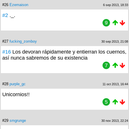
#26
Ezemaison
6 sep 2013, 18:33
#2
._.
9
#27
fucking_zomboy
30 sep 2013, 21:08
#16
Los devoran rápidamente y entierran los cuernos,
así nunca sabremos de su existencia
7
#28
purple_gc
11 oct 2013, 16:44
Unicornios!!
5
#29
smgrunge
30 nov 2013, 22:24