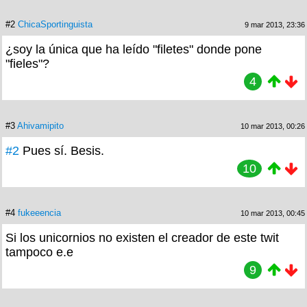
#2
ChicaSportinguista
9 mar 2013, 23:36
¿soy la única que ha leído "filetes" donde pone
"fieles"?
4
#3
Ahivamipito
10 mar 2013, 00:26
#2
Pues sí. Besis.
10
#4
fukeeencia
10 mar 2013, 00:45
Si los unicornios no existen el creador de este twit
tampoco e.e
9