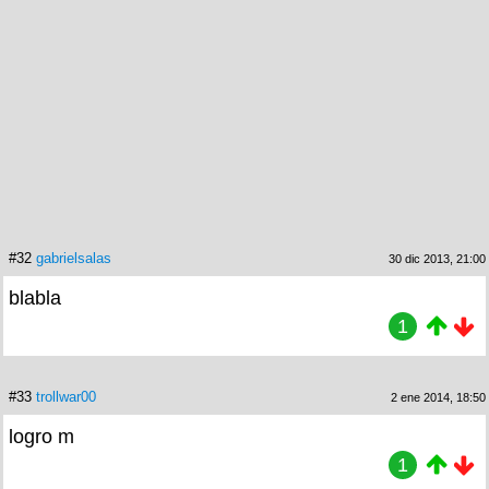
#32
gabrielsalas
30 dic 2013, 21:00
blabla
1
#33
trollwar00
2 ene 2014, 18:50
logro m
1