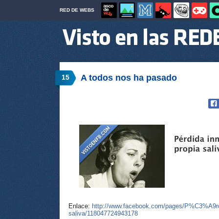
RED DE WEBS
A todos nos ha pasado
15
Enlace:
http://www.facebook.com/pages/P%C3%A9rdida
saliva/118047724943178