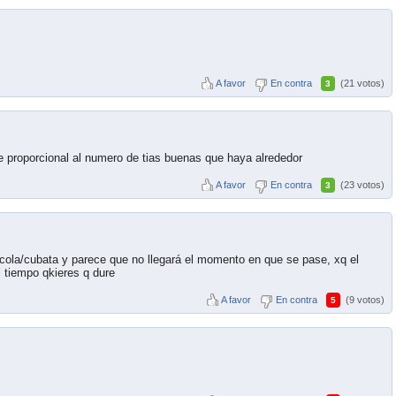
A favor
En contra
(21 votos)
3
e proporcional al numero de tias buenas que haya alrededor
A favor
En contra
(23 votos)
3
ola/cubata y parece que no llegará el momento en que se pase, xq el
l tiempo qkieres q dure
A favor
En contra
(9 votos)
5