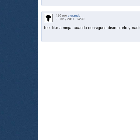
#16 por
elgrande
22 may 2011, 14:30
feel like a ninja: cuando consigues disimularlo y nad