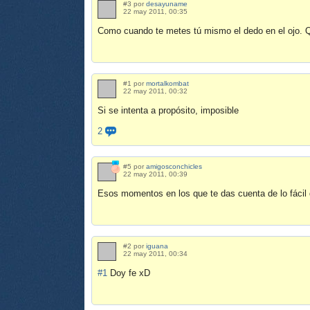
#3 por
desayuname
22 may 2011, 00:35
Como cuando te metes tú mismo el dedo en el ojo. Q
#1 por
mortalkombat
22 may 2011, 00:32
Si se intenta a propósito, imposible
2
#5 por
amigosconchicles
22 may 2011, 00:39
Esos momentos en los que te das cuenta de lo fácil
#2 por
iguana
22 may 2011, 00:34
#1
Doy fe xD