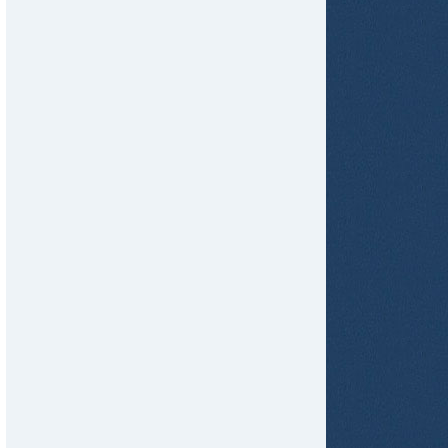
tir
ame