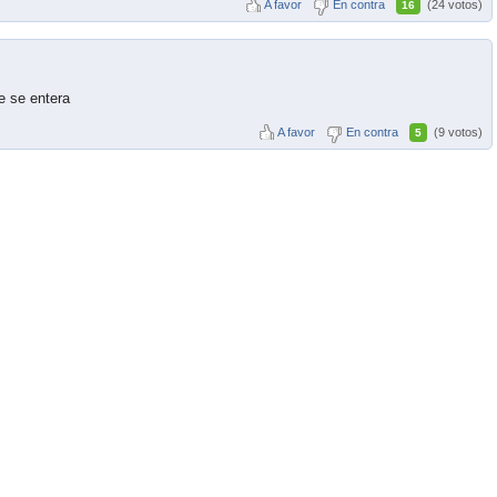
A favor
En contra
(24 votos)
16
ie se entera
A favor
En contra
(9 votos)
5