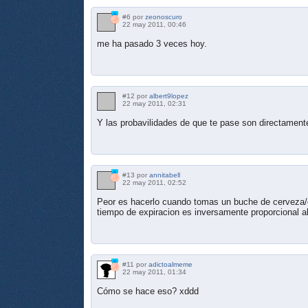
#6 por
zeonoscuro
22 may 2011, 00:46
me ha pasado 3 veces hoy.
#12 por
albert9lopez
22 may 2011, 02:31
Y las probavilidades de que te pase son directament
#13 por
annitabell
22 may 2011, 02:52
Peor es hacerlo cuando tomas un buche de cerveza/c
tiempo de expiracion es inversamente proporcional a
#11 por
adictoalmeme
22 may 2011, 01:34
Cómo se hace eso? xddd