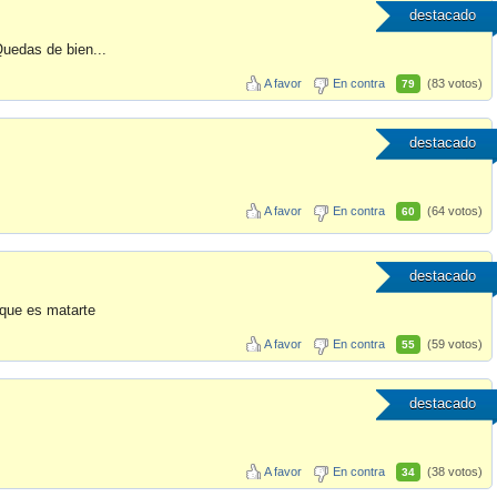
destacado
uedas de bien...
A favor
En contra
(83 votos)
79
destacado
A favor
En contra
(64 votos)
60
destacado
 que es matarte
A favor
En contra
(59 votos)
55
destacado
A favor
En contra
(38 votos)
34