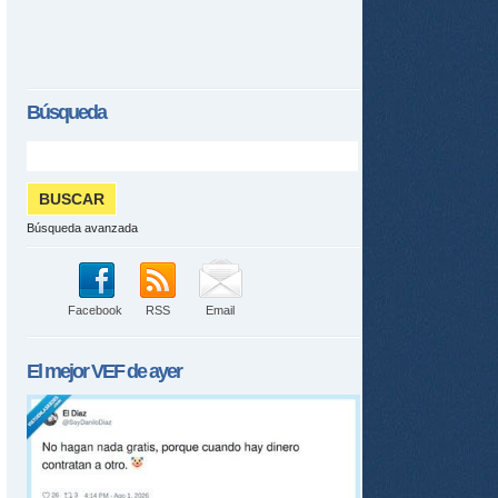
Búsqueda
Búsqueda avanzada
Facebook
RSS
Email
El mejor
VEF
de ayer