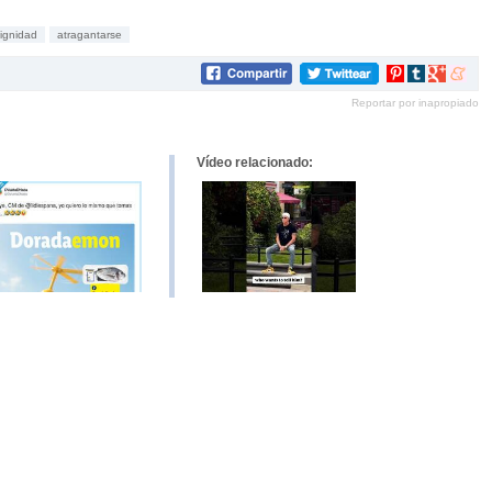
ignidad
atragantarse
Compartir
Compartir
Compartir
Compar
en
en
en
en
Reportar por inapropiado
Pinterest
tumblr
Google+
mene
Vídeo relacionado: