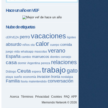
Hace un año en
VEF
Nube de etiquetas
vacaciones
perro
cERVEZA
ligoteo
calor
absurdo
comida
niños
ola
cuerpo
verano
juego
vida
whatsapp
mascotas
España
marruecos
cambio
dientes
consejo
relaciones
casa
dormir
Argentina
pereza
trabajo
gato
Ceuta
Diálogo
espera
invasion
Ironía
playa
sueño
economía
nostalgia
Familia
conversación
lluvia
malentendido
Acerca
Términos
Privacidad
Cookies
FAQ
APP
Memondo Network © 2026