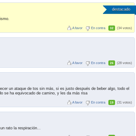
destacado
mismo.
A favor
En contra
(34 votos)
32
A favor
En contra
(28 votos)
26
recer un ataque de tos sin más, si es justo después de beber algo, todo el
do se ha equivocado de camino, y les da más risa
A favor
En contra
(31 votos)
19
un rato la respiración...