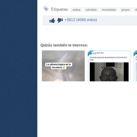
Etiquetas:
saliva
pérdida
inmediata
grupo
d
+3812 (4066 votos)
Quizás también te interese: