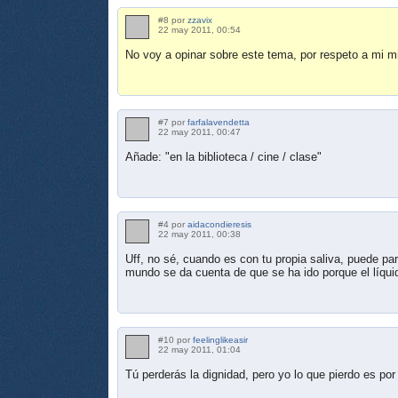
#8 por
zzavix
22 may 2011, 00:54
No voy a opinar sobre este tema, por respeto a mi 
#7 por
farfalavendetta
22 may 2011, 00:47
Añade: "en la biblioteca / cine / clase"
#4 por
aidacondieresis
22 may 2011, 00:38
Uff, no sé, cuando es con tu propia saliva, puede pa
mundo se da cuenta de que se ha ido porque el líqui
#10 por
feelinglikeasir
22 may 2011, 01:04
Tú perderás la dignidad, pero yo lo que pierdo es por 