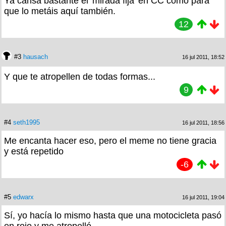
Ya cansa bastante el 'mirada fija' en CC como para
que lo metáis aquí también.
12
#3
hausach
16 jul 2011, 18:52
Y que te atropellen de todas formas...
9
#4
seth1995
16 jul 2011, 18:56
Me encanta hacer eso, pero el meme no tiene gracia
y está repetido
-6
#5
edwarx
16 jul 2011, 19:04
Sí, yo hacía lo mismo hasta que una motocicleta pasó
en rojo y me atropelló.