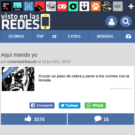
ÚLTIMOS
TOP
CATEG.
MODERA
Aquí mando yo
por
comentadrfelpudo
el 13 jul 2011, 20:27
3576
16