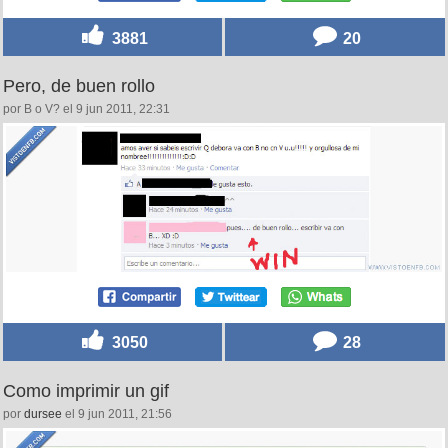
3881
20
Pero, de buen rollo
por B o V? el 9 jun 2011, 22:31
3050
28
Como imprimir un gif
por
dursee
el 9 jun 2011, 21:56