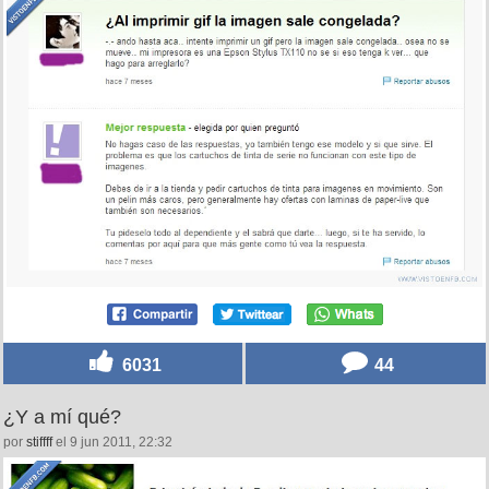
6031
44
¿Y a mí qué?
por
stiffff
el 9 jun 2011, 22:32