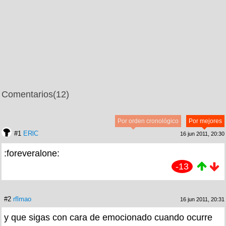
Comentarios
(12)
Por orden cronológico
Por mejores
#1
ERlC
16 jun 2011, 20:30
:foreveralone:
-13
#2
rflmao
16 jun 2011, 20:31
y que sigas con cara de emocionado cuando ocurre