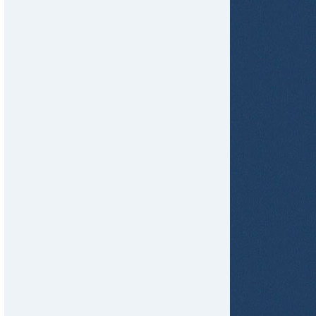
tir
ame