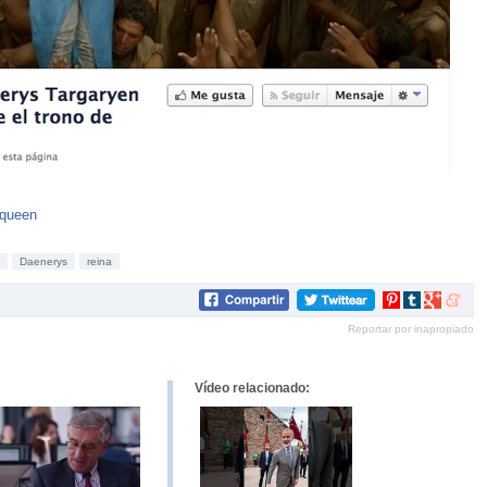
hqueen
Daenerys
reina
Compartir
Compartir
Compartir
Compar
en
en
en
en
Reportar por inapropiado
Pinterest
tumblr
Google+
mene
Vídeo relacionado: