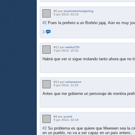
#5 por
shadowthehedgehog
5 jun 2014, 02:23
#2
Pues la prefiero a un Borbón jajaj. Aún es muy jo
1
#12 por
wakka256
5 jun 2014, 10:31
Habrá que ver si sigue molando tanto ahora que no ti
#13 por
sebasweee
5 jun 2014, 11:23
Antes que me gobierne un personaje de mentira prefi
#4 por
yuaxiii
5 jun 2014, 02:16
#2
Su problema es que quiere que Meereen sea la ci
en un pueblo, no va a ser capaz en un país entero...