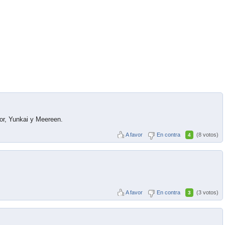
or, Yunkai y Meereen.
A favor
En contra
(8 votos)
4
A favor
En contra
(3 votos)
3