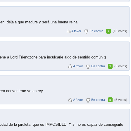
ven, déjala que madure y será una buena reina
A favor
En contra
(13 votos)
7
ene a Lord Friendzone para inculcarle algo de sentido común :(
A favor
En contra
(5 votos)
5
ero convertirme yo en rey.
A favor
En contra
(5 votos)
5
udad de la piruleta, que es IMPOSIBLE. Y si no es capaz de conseguirlo