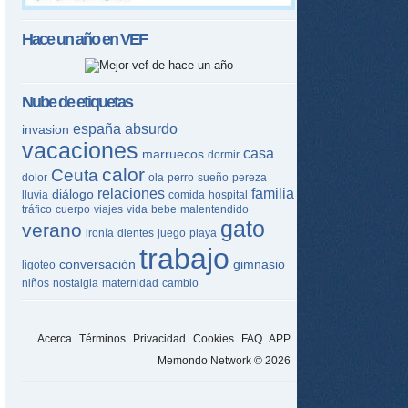
Hace un año en
VEF
Nube de etiquetas
españa
absurdo
invasion
vacaciones
casa
marruecos
dormir
calor
Ceuta
dolor
ola
perro
sueño
pereza
relaciones
familia
diálogo
lluvia
comida
hospital
tráfico
cuerpo
viajes
vida
bebe
malentendido
gato
verano
ironía
dientes
juego
playa
trabajo
conversación
gimnasio
ligoteo
niños
nostalgia
maternidad
cambio
Acerca
Términos
Privacidad
Cookies
FAQ
APP
Memondo Network © 2026