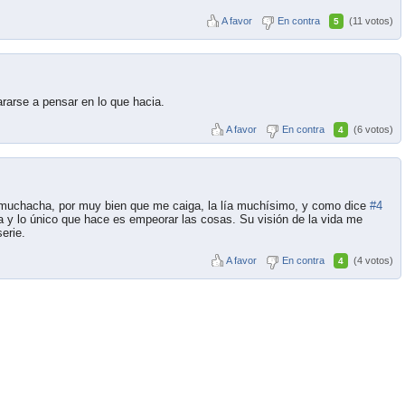
A favor
En contra
(11 votos)
5
rarse a pensar en lo que hacia.
A favor
En contra
(6 votos)
4
muchacha, por muy bien que me caiga, la lía muchísimo, y como dice
#4
 y lo único que hace es empeorar las cosas. Su visión de la vida me
erie.
A favor
En contra
(4 votos)
4