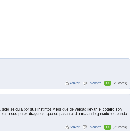
A favor
En contra
(20 votos)
18
 solo se guia por sus instintos y los que de verdad llevan el cotarro son
trolar a sus putos dragones, que se pasan el dia matando ganado y creando
A favor
En contra
(28 votos)
16