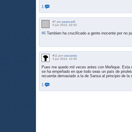
1
#7 por
pepecar9
5 jun 2014, 02:52
#6
Tambien ha crucificado a gente inocente por no pa
#11 por
cascarata
5 jun 2014, 10:30
Pues me quedo mil veces antes con Meñique. Esta 
se ha empeñado en que todo seas un país de piruleta
recuerda demasiado a la de Sansa al principio de la s
1