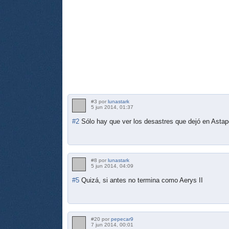
#3 por
lunastark
5 jun 2014, 01:37
#2
Sólo hay que ver los desastres que dejó en Astap
#8 por
lunastark
5 jun 2014, 04:09
#5
Quizá, si antes no termina como Aerys II
#20 por
pepecar9
7 jun 2014, 00:01