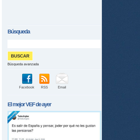
Búsqueda
Búsqueda avanzada
Facebook
RSS
Email
El mejor
VEF
de ayer