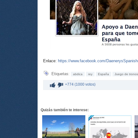
Enlace:
https://www.facebook.com/DaenerysSpanis
Etiquetas:
abdica
rey
España
Juego de tronos
+774 (1000 votos)
Quizás también te interese: