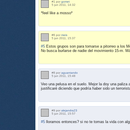
#1 por
gomet
5 jun 2011, 14:32
*feel like a mosso*
#6 por
meis
5 jun 2011, 15:37
#5
Estos grupos son para tomarse a pitorreo a los Mo
No busca burlarse de nadie del movimiento 15-m. Más
#8 por
aguantando
5 jun 2011, 15:48
Veo una pelusa en el suelo. Mejor la doy una paliza 
justificaré diciendo que podría haber sido un terroris
#9 por
alejandra23
5 jun 2011, 15:57
#5
lloramos entonces? si no te tomas la vida con al