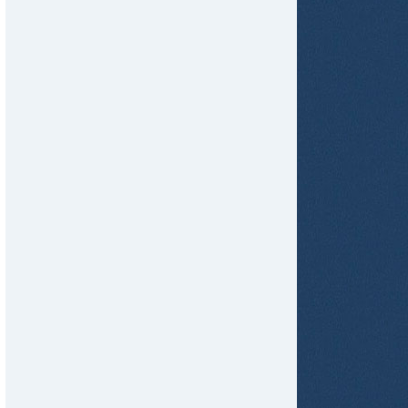
tir
ame