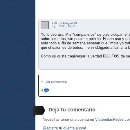
#10 por
kerigma89
5 jun 2011, 16:48
Yo lo veo así. Mis "compañeros" de piso oKupan el 
sobre los míos, sin pedirme opinión. Hacen uso y d
sofa todo el fin de semana esperan que limpie yo t
que el salon es de todos, me ví obligado a llamar a la
Cómo os gusta tragiversar la verdad ROJITOS de sa
+
Ver comentario
4
Deja tu comentario
Necesitas tener una cuenta en
VistoenlasRedes.c
¡Registra tu cuenta ahora!