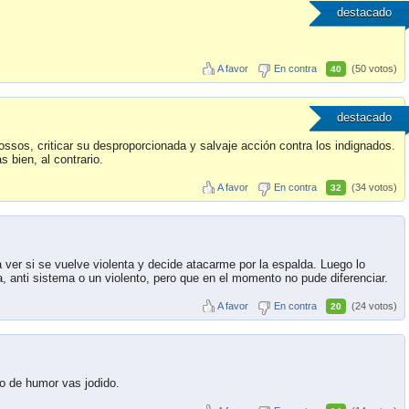
destacado
A favor
En contra
(50 votos)
40
destacado
ssos, criticar su desproporcionada y salvaje acción contra los indignados.
 bien, al contrario.
A favor
En contra
(34 votos)
32
a ver si se vuelve violenta y decide atacarme por la espalda. Luego lo
ta, anti sistema o un violento, pero que en el momento no pude diferenciar.
A favor
En contra
(24 votos)
20
go de humor vas jodido.