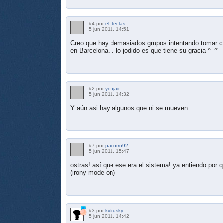
#4 por
el_teclas
5 jun 2011, 14:51
Creo que hay demasiados grupos intentando tomar c
en Barcelona... lo jodido es que tiene su gracia ^_^'
#2 por
youjair
5 jun 2011, 14:32
Y aún asi hay algunos que ni se mueven...
#7 por
pacorro92
5 jun 2011, 15:47
ostras! así que ese era el sistema! ya entiendo por q
(irony mode on)
#3 por
kvfrusky
5 jun 2011, 14:42