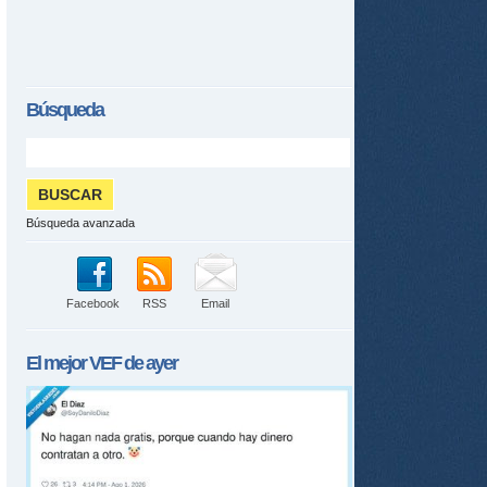
Búsqueda
Búsqueda avanzada
Facebook
RSS
Email
El mejor
VEF
de ayer