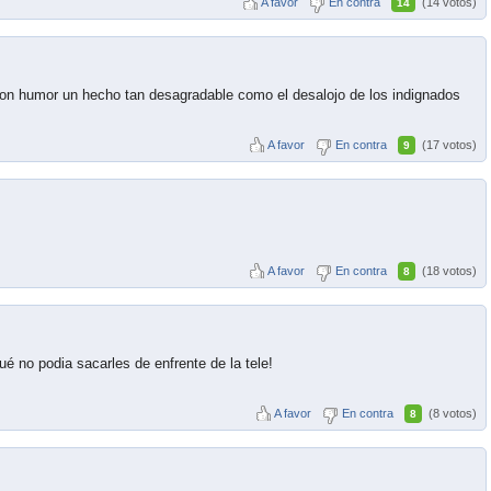
A favor
En contra
(14 votos)
14
on humor un hecho tan desagradable como el desalojo de los indignados
A favor
En contra
(17 votos)
9
A favor
En contra
(18 votos)
8
ué no podia sacarles de enfrente de la tele!
A favor
En contra
(8 votos)
8