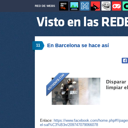
RED DE WEBS
En Barcelona se hace así
11
Enlace:
https://www.facebook.com/home.php#!/pages
el-sal%C3%B3n/209747079066078