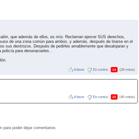
salón, que además de ellos, es mío. Reclaman ejercer SUS derechos,
esuso de una zona común para ambos, y además, después de tirarse en el
odos sus destrozos. Después de pedirles amablemente que desalojaran y
 policía para denunaciarles...
lón.
A favor
En contra
(28 votos)
14
A favor
En contra
(40 votos)
32
om
para poder dejar comentarios.