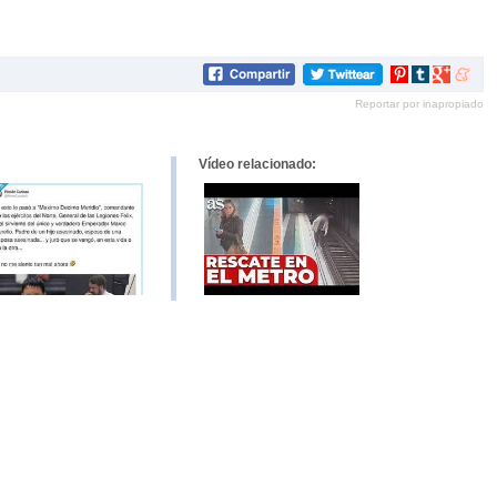
Compartir
Compartir
Compartir
Compar
en
en
en
en
Reportar por inapropiado
Pinterest
tumblr
Google+
mene
Vídeo relacionado: