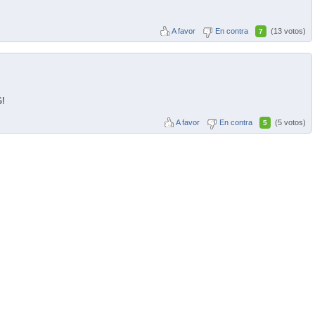
A favor
En contra
(13 votos)
7
G!
A favor
En contra
(5 votos)
5