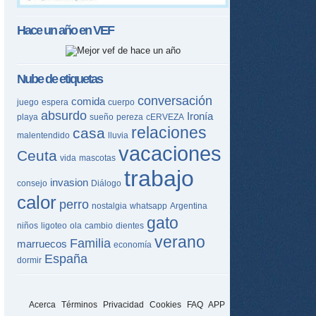
Hace un año en
VEF
Nube de etiquetas
conversación
comida
juego
espera
cuerpo
absurdo
Ironía
playa
sueño
pereza
cERVEZA
relaciones
casa
malentendido
lluvia
vacaciones
Ceuta
vida
mascotas
trabajo
invasion
consejo
Diálogo
calor
perro
nostalgia
whatsapp
Argentina
gato
niños
ligoteo
ola
cambio
dientes
verano
Familia
marruecos
economía
España
dormir
Acerca
Términos
Privacidad
Cookies
FAQ
APP