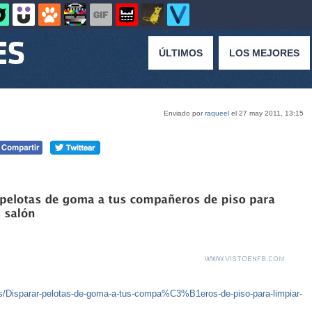
ÚLTIMOS
LOS MEJORES
Enviado por
raqueel
el 27 may 2011, 13:15
/Disparar-pelotas-de-goma-a-tus-compa%C3%B1eros-de-piso-para-limpiar-