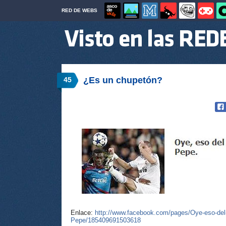
RED DE WEBS
¿Es un chupetón?
45
Enlace:
http://www.facebook.com/pages/Oye-eso-de
Pepe/185409691503618