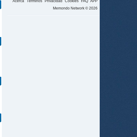
Acerca
Términos
Privacidad
Cookies
FAQ
APP
Memondo Network © 2026