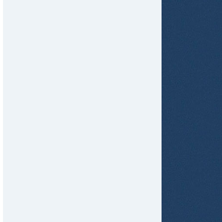
tir
ame