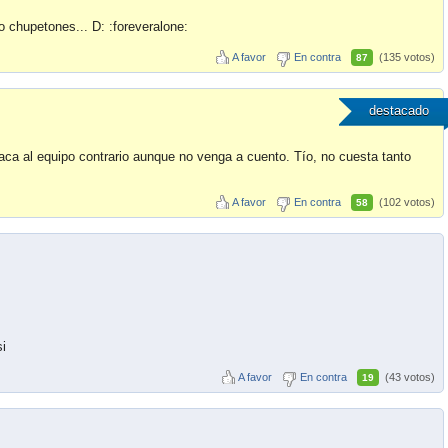
o chupetones... D: :foreveralone:
A favor
En contra
(135 votos)
87
destacado
aca al equipo contrario aunque no venga a cuento. Tío, no cuesta tanto
A favor
En contra
(102 votos)
58
i
A favor
En contra
(43 votos)
19