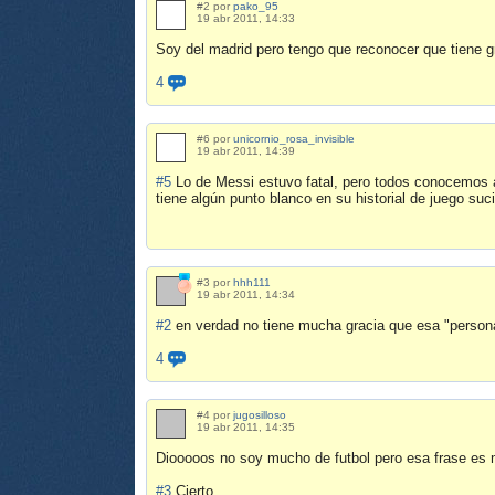
#2 por
pako_95
19 abr 2011, 14:33
Soy del madrid pero tengo que reconocer que tiene gr
4
#6 por
unicornio_rosa_invisible
19 abr 2011, 14:39
#5
Lo de Messi estuvo fatal, pero todos conocemos a
tiene algún punto blanco en su historial de juego su
#3 por
hhh111
19 abr 2011, 14:34
#2
en verdad no tiene mucha gracia que esa "persona
4
#4 por
jugosilloso
19 abr 2011, 14:35
Diooooos no soy mucho de futbol pero esa frase
#3
Cierto...