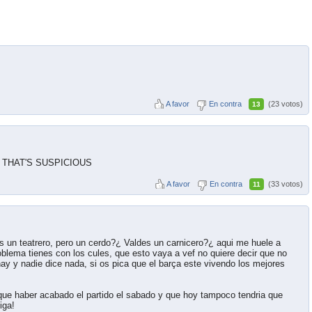
A favor
En contra
(23 votos)
13
ilo THAT'S SUSPICIOUS
A favor
En contra
(33 votos)
11
 un teatrero, pero un cerdo?¿ Valdes un carnicero?¿ aqui me huele a
blema tienes con los cules, que esto vaya a vef no quiere decir que no
hay y nadie dice nada, si os pica que el barça este vivendo los mejores
ue haber acabado el partido el sabado y que hoy tampoco tendria que
iga!