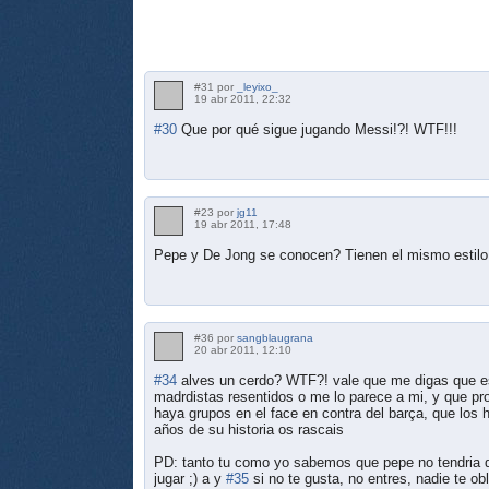
#31 por
_leyixo_
19 abr 2011, 22:32
#30
Que por qué sigue jugando Messi!?! WTF!!!
#23 por
jg11
19 abr 2011, 17:48
Pepe y De Jong se conocen? Tienen el mismo est
#36 por
sangblaugrana
20 abr 2011, 12:10
#34
alves un cerdo? WTF?! vale que me digas que es
madrdistas resentidos o me lo parece a mi, y que pro
haya grupos en el face en contra del barça, que los 
años de su historia os rascais
PD: tanto tu como yo sabemos que pepe no tendria q
jugar ;) a y
#35
si no te gusta, no entres, nadie te obl