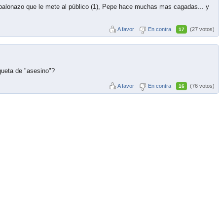
balonazo que le mete al público (1), Pepe hace muchas mas cagadas... y
A favor
En contra
(27 votos)
17
iqueta de "asesino"?
A favor
En contra
(76 votos)
16