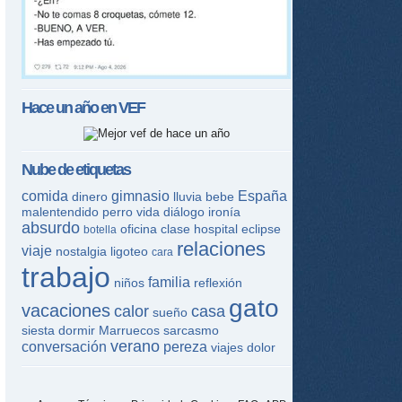
Hace un año en
VEF
Nube de etiquetas
comida
gimnasio
España
dinero
lluvia
bebe
malentendido
perro
vida
diálogo
ironía
absurdo
oficina
clase
hospital
eclipse
botella
relaciones
viaje
nostalgia
ligoteo
cara
trabajo
familia
niños
reflexión
gato
vacaciones
calor
casa
sueño
siesta
dormir
Marruecos
sarcasmo
verano
conversación
pereza
viajes
dolor