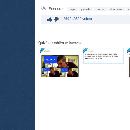
Etiquetas:
pepe
patada
madrid
chupetón
a
+2592 (3588 votos)
Quizás también te interese: