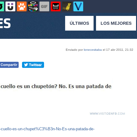
ÚLTIMOS
LOS MEJORES
Enviado por
lonecesitaba
el 17 abr 2011, 21:32
l-cuello-es-un-chupet%C3%B3n-No-Es-una-patada-de-