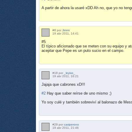
A partir de ahora la usaré xDD Ah no, que yo no teng
#8 por
Jimmi
19 abr 2011, 14:41
#5
El típico aficionado que se meten con su equipo y at
aceptar que Pepe es un puto sucio en el campo.
#18 por
_leyixo_
19 abr 2011, 16:21
Jajaja que cabrones xD!!!
#2
Hay que saber reírse de uno mismo ;)
Yo soy culé y también sobreviví al balonazo de Mess
#29 por
casiperono
19 abr 2011, 21:46