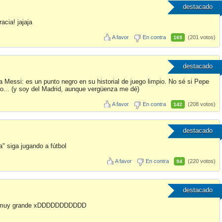
destacado
acia! jajaja
A favor
En contra
(201 votos)
169
destacado
 Messi: es un punto negro en su historial de juego limpio. No sé si Pepe
cio... (y soy del Madrid, aunque vergüenza me dé)
A favor
En contra
(208 votos)
142
destacado
" siga jugando a fútbol
A favor
En contra
(220 votos)
94
destacado
 es muy grande xDDDDDDDDDDD