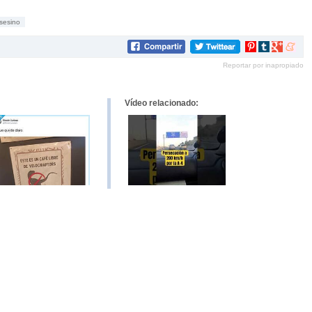
sesino
Compartir
Compartir
Compartir
Compar
en
en
en
en
Reportar por inapropiado
Pinterest
tumblr
Google+
mene
Vídeo relacionado: