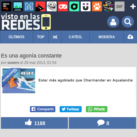
ÚLTIMOS
TOP
CATEG.
MODERA
Es una agonía constante
por
sowers
el 28 mar 2013, 01:54
1188
8