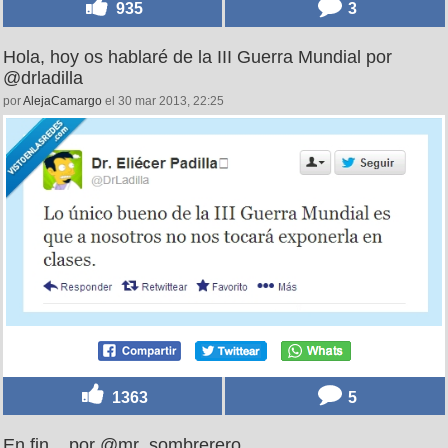
935
3
Hola, hoy os hablaré de la III Guerra Mundial por
@drladilla
por
AlejaCamargo
el 30 mar 2013, 22:25
1363
5
En fin... por @mr_sombrerero