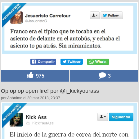
975
3
Op op op open fire! por @i_kickyourass
por Anónimo el 30 mar 2013, 23:37