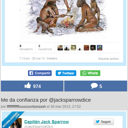
974
5
Me da confianza por @jacksparrowdice
por
ffffffffffffffuuuuuuckyeaaah
el 30 mar 2013, 17:52