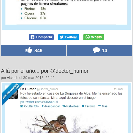
849
14
Allá por el año... por @doctor_humor
por
vicioch
el 30 mar 2013, 22:42