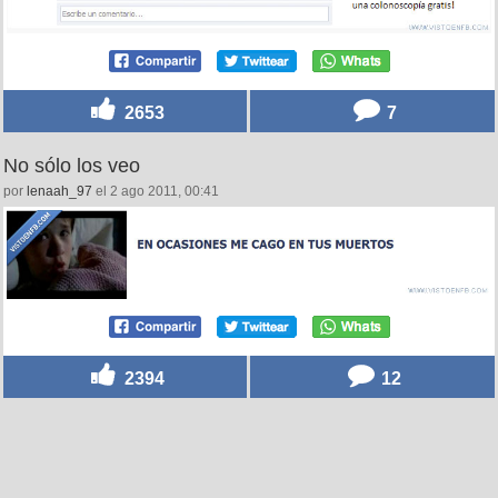
2653
7
No sólo los veo
por
lenaah_97
el 2 ago 2011, 00:41
2394
12