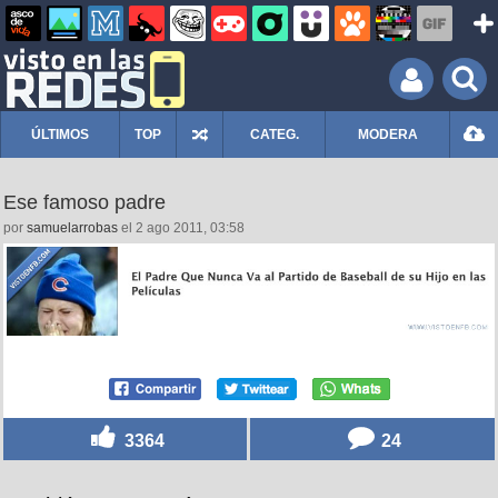
ÚLTIMOS
TOP
CATEG.
MODERA
Ese famoso padre
por
samuelarrobas
el 2 ago 2011, 03:58
3364
24