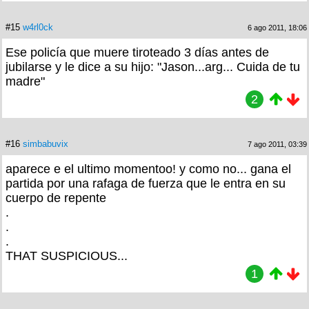
#15
w4rl0ck
6 ago 2011, 18:06
Ese policía que muere tiroteado 3 días antes de
jubilarse y le dice a su hijo: "Jason...arg... Cuida de tu
madre"
2
#16
simbabuvix
7 ago 2011, 03:39
aparece e el ultimo momentoo! y como no... gana el
partida por una rafaga de fuerza que le entra en su
cuerpo de repente
.
.
.
THAT SUSPICIOUS...
1