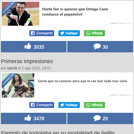
3035
30
Primeras impresiones
por
sannti
el 2 ago 2011, 18:51
3478
20
Ejemplo de tontolaba en su modalidad de listillo