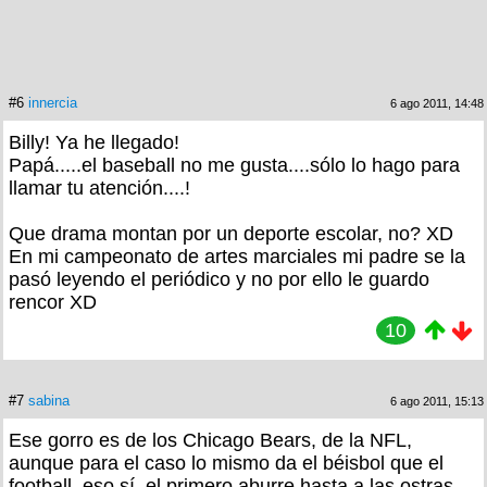
#6
innercia
6 ago 2011, 14:48
Billy! Ya he llegado!
Papá.....el baseball no me gusta....sólo lo hago para
llamar tu atención....!
Que drama montan por un deporte escolar, no? XD
En mi campeonato de artes marciales mi padre se la
pasó leyendo el periódico y no por ello le guardo
rencor XD
10
#7
sabina
6 ago 2011, 15:13
Ese gorro es de los Chicago Bears, de la NFL,
aunque para el caso lo mismo da el béisbol que el
football, eso sí, el primero aburre hasta a las ostras.