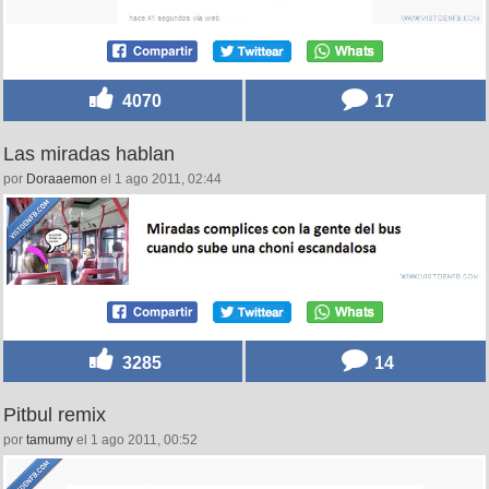
4070
17
Las miradas hablan
por
Doraaemon
el 1 ago 2011, 02:44
3285
14
Pitbul remix
por
tamumy
el 1 ago 2011, 00:52