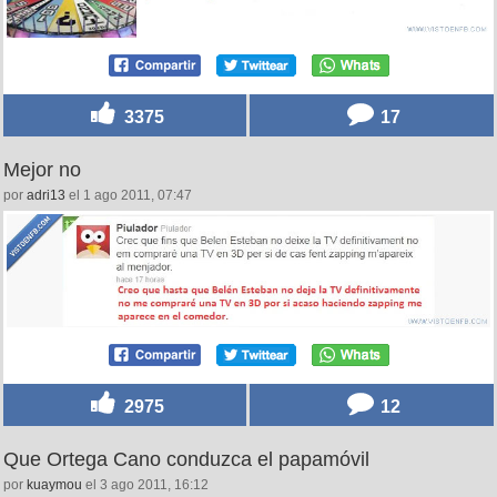
3375
17
Mejor no
por
adri13
el 1 ago 2011, 07:47
2975
12
Que Ortega Cano conduzca el papamóvil
por
kuaymou
el 3 ago 2011, 16:12