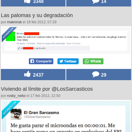
3348
14
Las palomas y su degradación
por
maknirak
el 18 feb 2012, 07:29
2437
29
Viviendo al límite por @LosSarcasticos
por
rosky_neko
el 17 feb 2012, 22:50