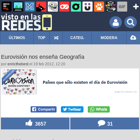
ÚLTIMOS
TOP
CATEG.
MODERA
Eurovisión nos enseña Geografía
por
enricthebest
el 19 feb 2012, 12:20
3657
31