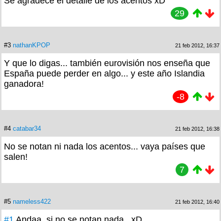
Se agradece el detalle de los acentos xD
29
#3
nathanKPOP
21 feb 2012, 16:37
Y que lo digas... también eurovisión nos enseña que
España puede perder en algo... y este año Islandia
ganadora!
-8
#4
catabar34
21 feb 2012, 16:38
No se notan ni nada los acentos... vaya países que
salen!
7
#5
nameless422
21 feb 2012, 16:40
#1
Andaa, si no se notan nada...xD