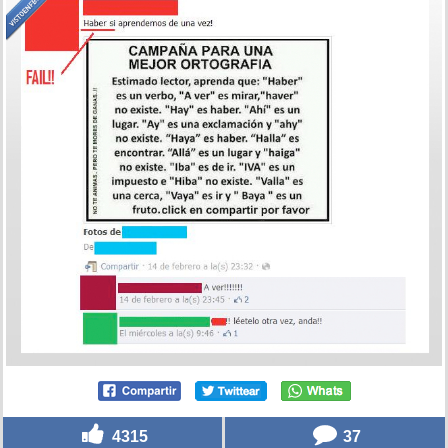
4315
37