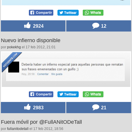
2924
12
Nuevo infierno disponible
por
pokekhg
el 17 feb 2012, 21:01
2983
21
Fuera móvil por @FullANitODeTall
por
fullanitodetall
el 17 feb 2012, 18:56