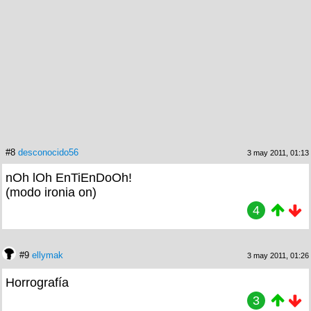
#8
desconocido56
3 may 2011, 01:13
nOh lOh EnTiEnDoOh!
(modo ironia on)
4
#9
ellymak
3 may 2011, 01:26
Horrografía
3