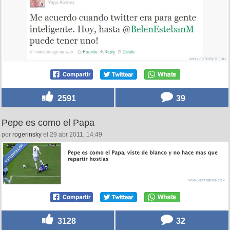
2591
39
Pepe es como el Papa
por
rogerinsky
el 29 abr 2011, 14:49
3128
32