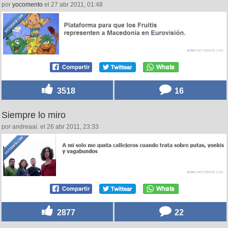
por
yocomento
el 27 abr 2011, 01:48
3518
16
Siempre lo miro
por andreaai. el 26 abr 2011, 23:33
2877
22