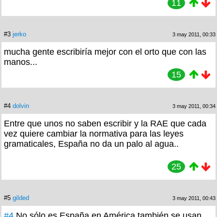
11
#3
jerko
3 may 2011, 00:33
mucha gente escribiría mejor con el orto que con las
manos...
15
#4
dolvin
3 may 2011, 00:34
Entre que unos no saben escribir y la RAE que cada
vez quiere cambiar la normativa para las leyes
gramaticales, España no da un palo al agua..
25
#5
gilded
3 may 2011, 00:43
#4
No sólo es España en América también se usan