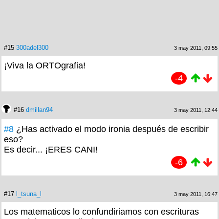
#15
300adel300
3 may 2011, 09:55
¡Viva la ORTOgrafia!
-4
#16
dmillan94
3 may 2011, 12:44
#8
¿Has activado el modo ironia después de escribir
eso?
Es decir... ¡ERES CANI!
-6
#17
l_tsuna_l
3 may 2011, 16:47
Los matematicos lo confundiriamos con escrituras