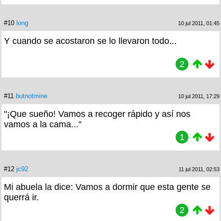
#10
long
10 jul 2011, 01:45
Y cuando se acostaron se lo llevaron todo...
2
#11
butnotmine
10 jul 2011, 17:29
"¡Que sueño! Vamos a recoger rápido y así nos
vamos a la cama..."
1
#12
jc92
11 jul 2011, 02:53
Mi abuela la dice: Vamos a dormir que esta gente se
querrá ir.
2