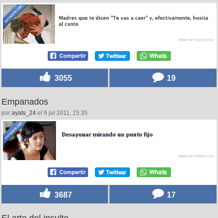
3055
19
Empanados
por
ayats_24
el 6 jul 2011, 15:35
3687
17