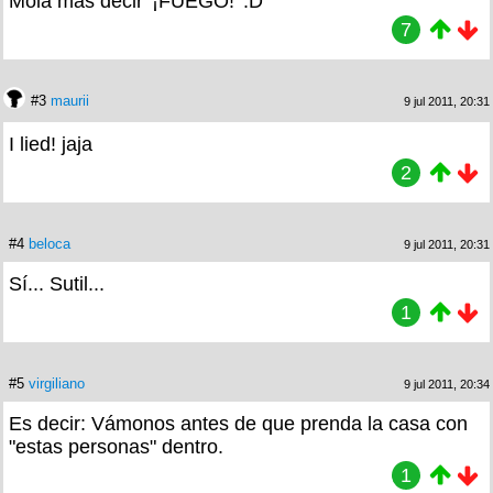
Mola mas decir '¡FUEGO!' :D
7
#3
maurii
9 jul 2011, 20:31
I lied! jaja
2
#4
beloca
9 jul 2011, 20:31
Sí... Sutil...
1
#5
virgiliano
9 jul 2011, 20:34
Es decir: Vámonos antes de que prenda la casa con
"estas personas" dentro.
1