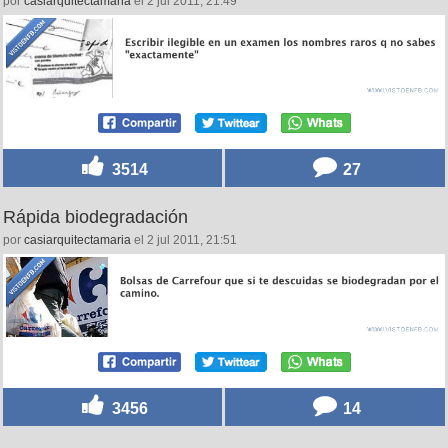
por
casiarquitectamaria
el 2 jul 2011, 21:49
3514
27
Rápida biodegradación
por
casiarquitectamaria
el 2 jul 2011, 21:51
3456
14