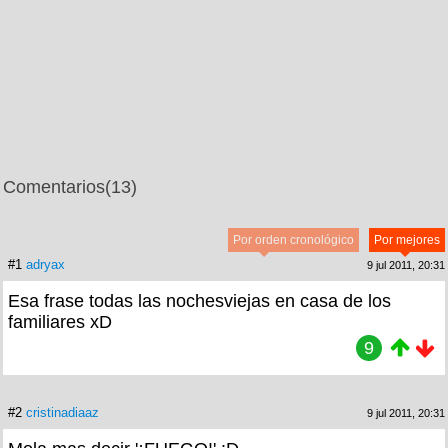
Comentarios
(13)
Por orden cronológico
Por mejores
#1
adryax
9 jul 2011, 20:31
Esa frase todas las nochesviejas en casa de los
familiares xD
9
#2
cristinadiaaz
9 jul 2011, 20:31