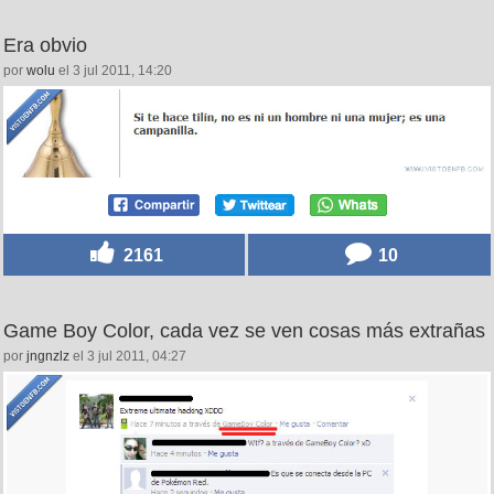
Era obvio
por
wolu
el 3 jul 2011, 14:20
2161
10
Game Boy Color, cada vez se ven cosas más extrañas
por
jngnzlz
el 3 jul 2011, 04:27