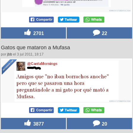
2701
22
Gatos que mataron a Mufasa
por
jbb
el 3 jul 2011, 18:17
3877
20