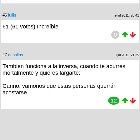
#6
luiiis
9 jul 2011, 20:41
61 (61 votos) Increíble
0
#7
cebollas
9 jul 2011, 21:35
También funciona a la inversa, cuando te aburres
mortalmente y quieres largarte:
Cariño, vamonos que estas personas querrán
acostarse.
12