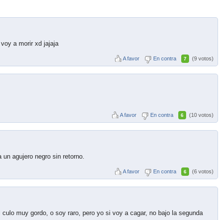
voy a morir xd jajaja
A favor
En contra
(9 votos)
7
A favor
En contra
(10 votos)
6
a un agujero negro sin retorno.
A favor
En contra
(6 votos)
6
 culo muy gordo, o soy raro, pero yo si voy a cagar, no bajo la segunda