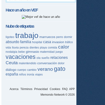
Hace un año en
VEF
Nube de etiquetas
trabajo
marruecos
ligoteo
perro
dormir
absurdo
familia
casa
invasion
hospital
tráfico
calor
vida
lluvia
pereza
dientes
playa
comida
gimnasio
nostalgia
bebe
maternidad
juego
vacaciones
relaciones
ola
sueño
Ceuta
conversación
malentendido
dolor
gato
verano
diálogo
cuerpo
cambio
españa
niños
ironía
viajes
Acerca
Términos
Privacidad
Cookies
FAQ
APP
Memondo Network © 2026