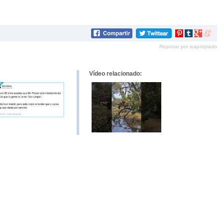
Compartir
Compartir
Compartir
Compar
en
en
en
en
Reportar por inapropiado
Pinterest
tumblr
Google+
mene
Vídeo relacionado: