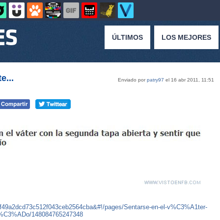
ÚLTIMOS
LOS MEJORES
e...
Enviado por
patry97
el 16 abr 2011, 11:51
df49a2dcd73c512f043ceb2564cba&#!/pages/Sentarse-en-el-v%C3%A1ter-
-vac%C3%ADo/148084765247348