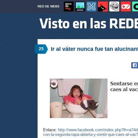
RED DE WEBS
Ir al váter nunca fue tan alucinant
25
Enlace:
http://www.facebook.com/index.php?lh=a74
con-la-segunda-tapa-abierta-y-sentir-que-caes-al