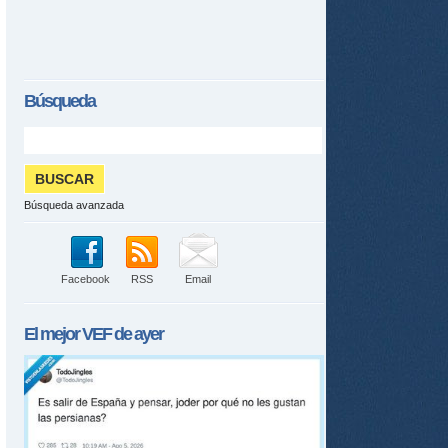
Búsqueda
Búsqueda avanzada
Facebook
RSS
Email
El mejor
VEF
de ayer