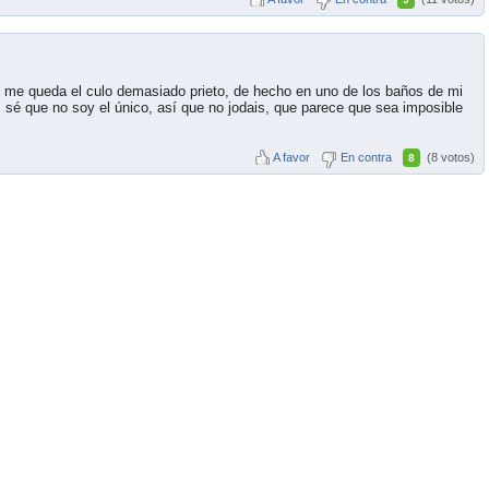
 me queda el culo demasiado prieto, de hecho en uno de los baños de mi
 sé que no soy el único, así que no jodais, que parece que sea imposible
A favor
En contra
(8 votos)
8