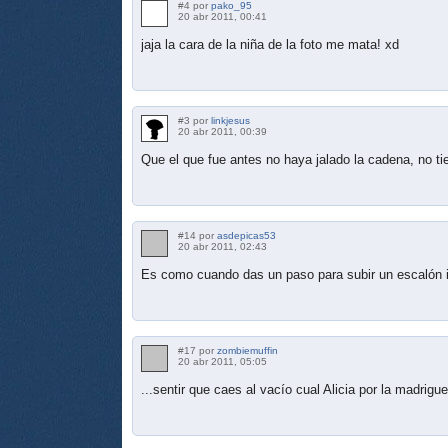
#4 por
pako_95
20 abr 2011, 00:41
jaja la cara de la niña de la foto me mata! xd
#3 por
linkjesus
20 abr 2011, 00:39
Que el que fue antes no haya jalado la cadena, no t
#14 por
asdepicas53
20 abr 2011, 02:43
Es como cuando das un paso para subir un escalón i
#17 por
zombiemuffin
20 abr 2011, 05:05
...sentir que caes al vacío cual Alicia por la madrigue