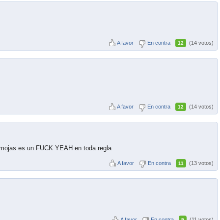
A favor
En contra
(14 votos)
12
A favor
En contra
(14 votos)
12
 lo mojas es un FUCK YEAH en toda regla
A favor
En contra
(13 votos)
11
A favor
En contra
(11 votos)
9