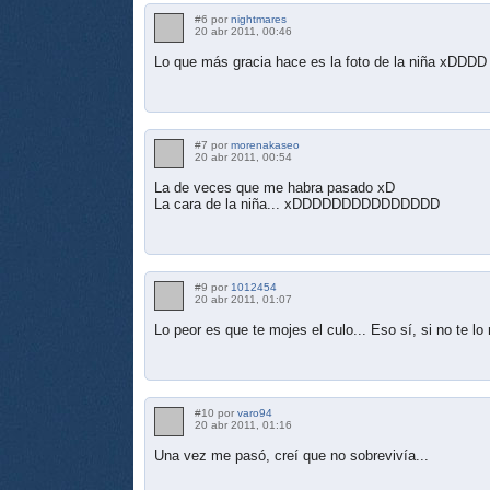
#6 por
nightmares
20 abr 2011, 00:46
Lo que más gracia hace es la foto de la niña xDDDD
#7 por
morenakaseo
20 abr 2011, 00:54
La de veces que me habra pasado xD
La cara de la niña... xDDDDDDDDDDDDDDD
#9 por
1012454
20 abr 2011, 01:07
Lo peor es que te mojes el culo... Eso sí, si no te
#10 por
varo94
20 abr 2011, 01:16
Una vez me pasó, creí que no sobrevivía...