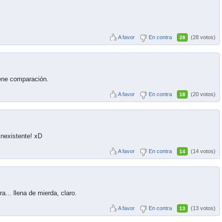
A favor
En contra
(28 votos)
28
iene comparación.
A favor
En contra
(20 votos)
18
nexistente! xD
A favor
En contra
(14 votos)
14
ra... llena de mierda, claro.
A favor
En contra
(13 votos)
13