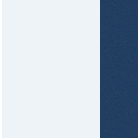
tir
ame