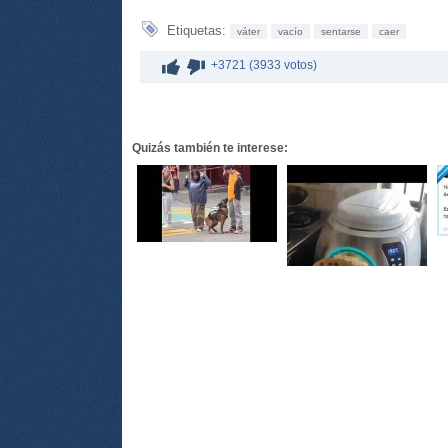
Etiquetas:
váter
vacío
sentarse
caer
+3721 (3933 votos)
Quizás también te interese: