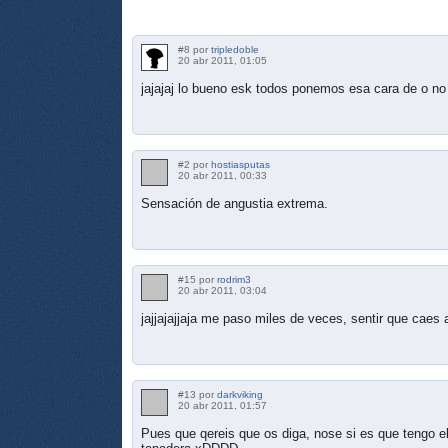
#8 por
tripledoble
20 abr 2011, 01:05
jajajaj lo bueno esk todos ponemos esa cara de o no 
#2 por
hostiasputas
20 abr 2011, 00:33
Sensación de angustia extrema.
#15 por
rodrim3
20 abr 2011, 03:04
jajjajajjaja me paso miles de veces, sentir que caes 
#13 por
darkviking
20 abr 2011, 01:57
Pues que qereis que os diga, nose si es que tengo el