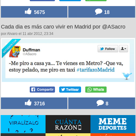
5675
18
Cada dia es más caro vivir en Madrid por @ASacro
por Alvaro el 11 abr 2012, 23:34
3716
8