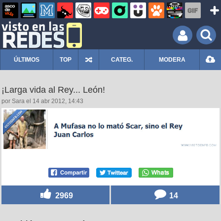
ÚLTIMOS
TOP
CATEG.
MODERA
¡Larga vida al Rey... León!
por Sara el 14 abr 2012, 14:43
2969
14