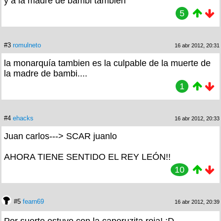
y a la madre de bambi también
5
#3
romulneto
16 abr 2012, 20:31
la monarquía tambien es la culpable de la muerte de
la madre de bambi....
1
#4
ehacks
16 abr 2012, 20:33
Juan carlos---> SCAR juanlo
AHORA TIENE SENTIDO EL REY LEÓN!!
10
#5
fearn69
16 abr 2012, 20:39
Por suerte estuvo con la caperuzita roja! :D