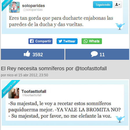
3592
11
El Rey necesita somníferos por @toofasttofall
por nico el 15 abr 2012, 23:50