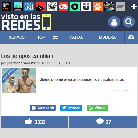
ÚLTIMOS
TOP
CATEG.
MODERA
Los tiempos cambian
por
jacintobenavente
el 18 oct 2011, 00:07
3333
27