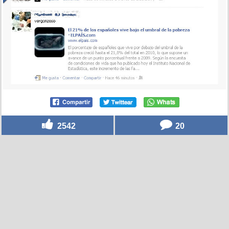
2542
20