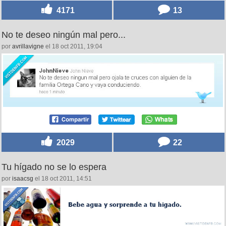
4171
13
No te deseo ningún mal pero...
por
avrillavigne
el 18 oct 2011, 19:04
2029
22
Tu hígado no se lo espera
por
isaacsg
el 18 oct 2011, 14:51