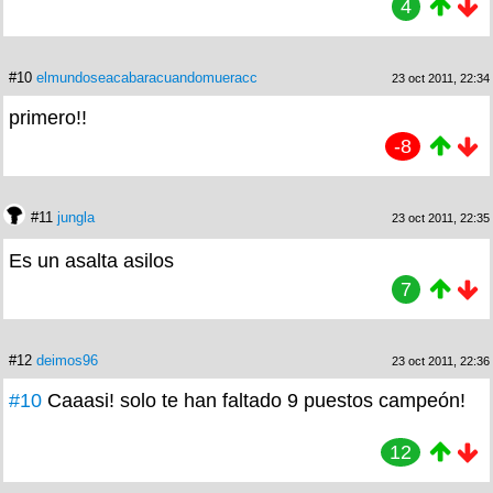
4
#10
elmundoseacabaracuandomueracc
23 oct 2011, 22:34
primero!!
-8
#11
jungla
23 oct 2011, 22:35
Es un asalta asilos
7
#12
deimos96
23 oct 2011, 22:36
#10
Caaasi! solo te han faltado 9 puestos campeón!
12