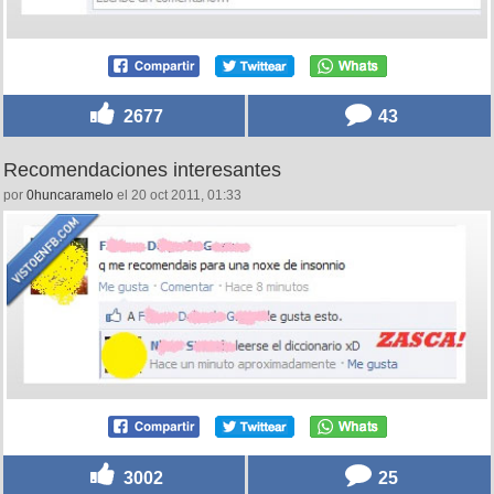
2677
43
Recomendaciones interesantes
por
0huncaramelo
el 20 oct 2011, 01:33
3002
25