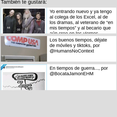
También te gustará:
Yo entrando nuevo y ya tengo
al colega de los Excel, al de
los dramas, al veterano de “en
mis tiempos” y al becario que
aún cree en los viernes
cortos, por @RincnCuriosoo
Los buenos tiempos, déjate
de móviles y tiktoks, por
@HumansNoContext
En tiempos de guerra..., por
@BocataJamonEHM