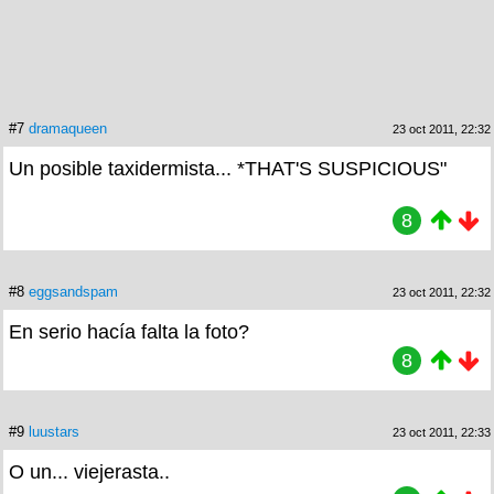
#7
dramaqueen
23 oct 2011, 22:32
Un posible taxidermista... *THAT'S SUSPICIOUS"
8
#8
eggsandspam
23 oct 2011, 22:32
En serio hacía falta la foto?
8
#9
luustars
23 oct 2011, 22:33
O un... viejerasta..