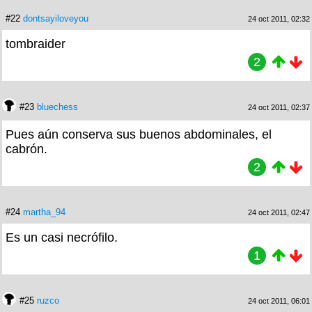
#22
dontsayiloveyou
24 oct 2011, 02:32
tombraider
2
#23
bluechess
24 oct 2011, 02:37
Pues aún conserva sus buenos abdominales, el
cabrón.
2
#24
martha_94
24 oct 2011, 02:47
Es un casi necrófilo.
1
#25
ruzco
24 oct 2011, 06:01