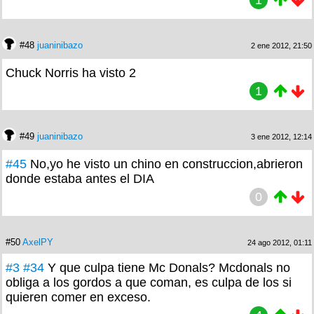
1
#48
juaninibazo
2 ene 2012, 21:50
Chuck Norris ha visto 2
1
#49
juaninibazo
3 ene 2012, 12:14
#45
No,yo he visto un chino en construccion,abrieron
donde estaba antes el DIA
0
#50
AxelPY
24 ago 2012, 01:11
#3
#34
Y que culpa tiene Mc Donals? Mcdonals no
obliga a los gordos a que coman, es culpa de los si
quieren comer en exceso.