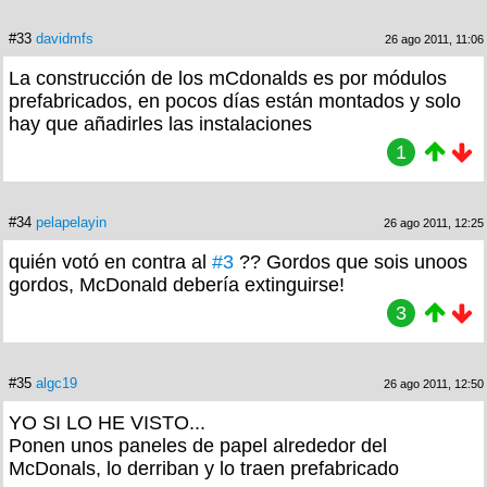
#33
davidmfs
26 ago 2011, 11:06
La construcción de los mCdonalds es por módulos
prefabricados, en pocos días están montados y solo
hay que añadirles las instalaciones
1
#34
pelapelayin
26 ago 2011, 12:25
quién votó en contra al
#3
?? Gordos que sois unoos
gordos, McDonald debería extinguirse!
3
#35
algc19
26 ago 2011, 12:50
YO SI LO HE VISTO...
Ponen unos paneles de papel alrededor del
McDonals, lo derriban y lo traen prefabricado