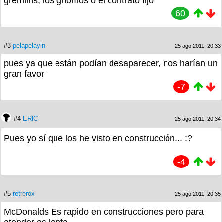
gremlins, los gnomos o el contrato fijo
60
#3
pelapelayin
25 ago 2011, 20:33
pues ya que están podían desaparecer, nos harían un
gran favor
-7
#4
ERlC
25 ago 2011, 20:34
Pues yo sí que los he visto en construcción... :?
-4
#5
retrerox
25 ago 2011, 20:35
McDonalds Es rapido en construcciones pero para
atender es lenta