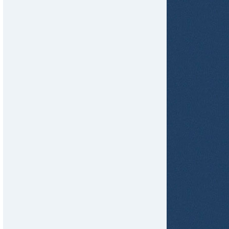
tir
ame