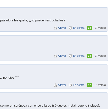
l pasado y les gusta, ¿no pueden escucharlos?
A favor
En contra
(27 votos)
23
A favor
En contra
(27 votos)
23
 por dios *-*
A favor
En contra
(21 votos)
17
elmo en su época con el pelo largo (sé que es metal, pero lo incluyo),