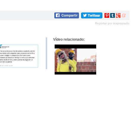
Compartir
Compartir
Compartir
Compar
en
en
en
en
Reportar por inapropiado
Pinterest
tumblr
Google+
mene
Vídeo relacionado: