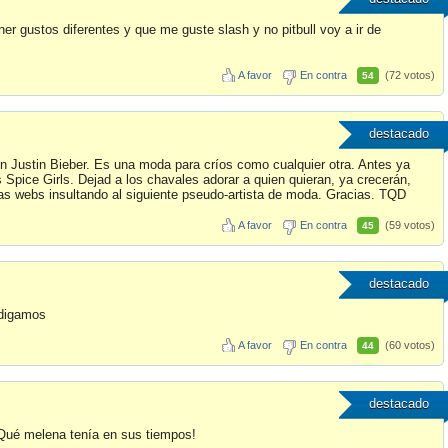
er gustos diferentes y que me guste slash y no pitbull voy a ir de
A favor
En contra
(72 votos)
54
destacado
con Justin Bieber. Es una moda para críos como cualquier otra. Antes ya
 Spice Girls. Dejad a los chavales adorar a quien quieran, ya crecerán,
tas webs insultando al siguiente pseudo-artista de moda. Gracias. TQD
A favor
En contra
(59 votos)
45
destacado
 digamos
A favor
En contra
(60 votos)
44
destacado
 ¡Qué melena tenía en sus tiempos!