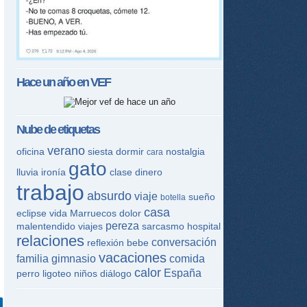
Hace un año en
VEF
Nube de etiquetas
verano
oficina
siesta
dormir
nostalgia
cara
gato
lluvia
ironía
clase
dinero
trabajo
absurdo
viaje
sueño
botella
casa
eclipse
vida
Marruecos
dolor
pereza
malentendido
viajes
sarcasmo
hospital
relaciones
conversación
reflexión
bebe
vacaciones
familia
gimnasio
comida
calor
España
perro
ligoteo
niños
diálogo