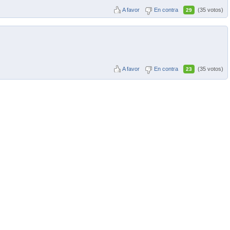
A favor
En contra
(35 votos)
29
A favor
En contra
(35 votos)
23