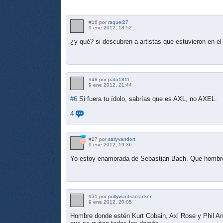
#16 por
raquel27
9 ene 2012, 18:52
¿y qué? si descubren a artistas que estuvieron en e
#48 por
pato1811
9 ene 2012, 21:44
#6
Si fuera tu ídolo, sabrías que es AXL, no AXEL.
4
#27 por
sallyvandort
9 ene 2012, 19:36
Yo estoy enamorada de Sebastian Bach. Que hombre,
#31 por
pollywantsacracker
9 ene 2012, 20:05
Hombre donde estén Kurt Cobain, Axl Rose y Phil Ans