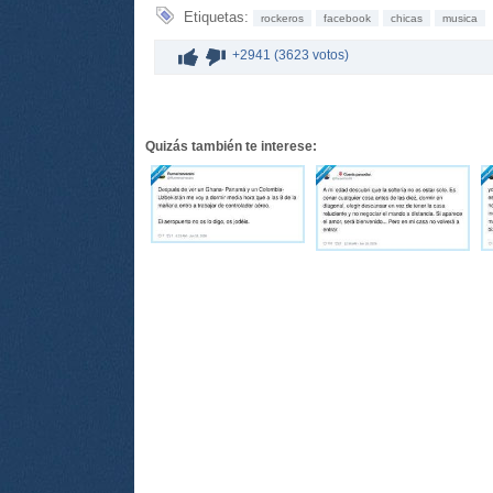
Etiquetas:
rockeros
facebook
chicas
musica
+2941 (3623 votos)
Quizás también te interese: