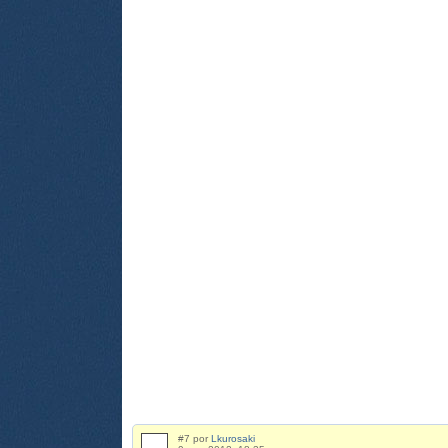
#7 por
Lkurosaki