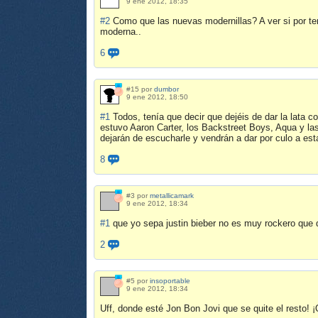
9 ene 2012, 18:35
#2
Como que las nuevas modernillas? A ver si por ten
moderna..
6
#15 por
dumbor
9 ene 2012, 18:50
#1
Todos, tenía que decir que dejéis de dar la lata 
estuvo Aaron Carter, los Backstreet Boys, Aqua y las
dejarán de escucharle y vendrán a dar por culo a es
8
#3 por
metallicamark
9 ene 2012, 18:34
#1
que yo sepa justin bieber no es muy rockero que
2
#5 por
insoportable
9 ene 2012, 18:34
Uff, donde esté Jon Bon Jovi que se quite el resto!