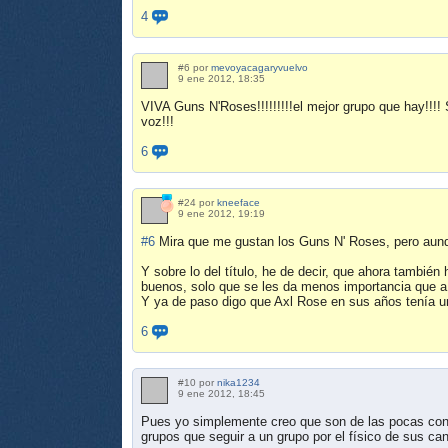
4
#6 por
mevoyacagaryvuelvo
9 ene 2012, 18:35
VIVA Guns N'Roses!!!!!!!!!el mejor grupo que hay!!!! S
voz!!!
6
#24 por
kneeface
9 ene 2012, 19:19
#6
Mira que me gustan los Guns N' Roses, pero aunq
Y sobre lo del título, he de decir, que ahora también
buenos, solo que se les da menos importancia que a
Y ya de paso digo que Axl Rose en sus años tenía u
6
#10 por
nika1234
9 ene 2012, 18:45
Pues yo simplemente creo que son de las pocas con
grupos que seguir a un grupo por el físico de sus can