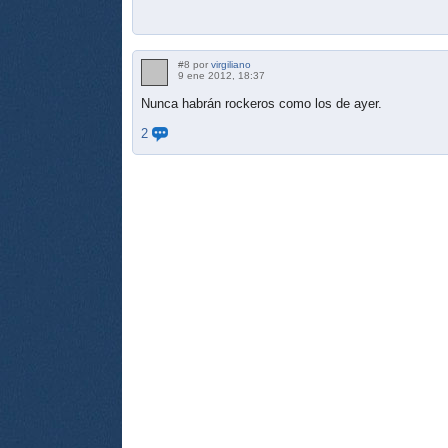
#8 por
virgiliano
9 ene 2012, 18:37
Nunca habrán rockeros como los de ayer.
2