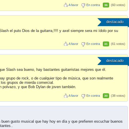
A favor
En contra
(60 votos)
36
destacado
lash el puto Dios de la guitarra,!!!! y axel siempre sera mi ídolo por su
A favor
En contra
(61 votos)
31
destacado
ue Slash sea bueno, hay bastantes guitarristas mejores que él.
 hay grupo de rock, o de cualquier tipo de música, que son realmente
 los grupos de mierda comercial.
n polvazo, y que Bob Dylan de joven también.
A favor
En contra
(38 votos)
30
 buen gusto musical que hay hoy en día y que prefieren escuchar buenos
tantes..