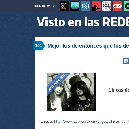
RED DE WEBS
Mejor los de entonces que los d
101
Enlace:
http://www.facebook.com/pages/Chicas-de-h