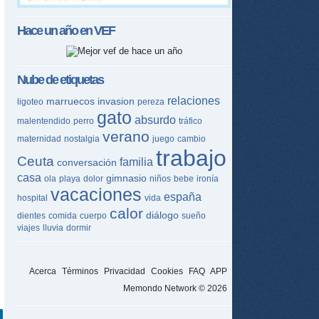
Hace un año en
VEF
Nube de etiquetas
relaciones
marruecos
invasion
ligoteo
pereza
gato
absurdo
malentendido
perro
tráfico
verano
maternidad
nostalgia
juego
cambio
trabajo
Ceuta
familia
conversación
casa
gimnasio
ola
playa
dolor
niños
bebe
ironía
vacaciones
españa
hospital
vida
calor
diálogo
dientes
comida
cuerpo
sueño
viajes
lluvia
dormir
Acerca
Términos
Privacidad
Cookies
FAQ
APP
Memondo Network © 2026