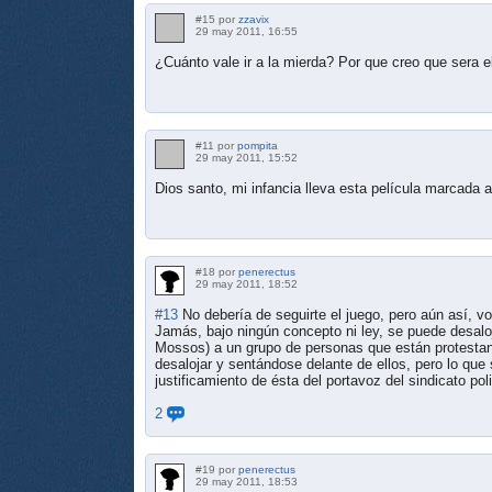
#15 por
zzavix
29 may 2011, 16:55
¿Cuánto vale ir a la mierda? Por que creo que sera e
#11 por
pompita
29 may 2011, 15:52
Dios santo, mi infancia lleva esta película marcada a
#18 por
penerectus
29 may 2011, 18:52
#13
No debería de seguirte el juego, pero aún así, v
Jamás, bajo ningún concepto ni ley, se puede desaloj
Mossos) a un grupo de personas que están protestand
desalojar y sentándose delante de ellos, pero lo que s
justificamiento de ésta del portavoz del sindicato poli
2
#19 por
penerectus
29 may 2011, 18:53