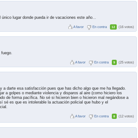
l único lugar donde pueda ir de vacaciones este año...
A favor
En contra
(16 votos)
12
 fuego.
A favor
En contra
(25 votos)
9
oy a darte esa satisfacción pues que has dicho algo que me ha llegado.
ar a golpes o mediante violencia y disparos al aire (como hiciero los
o de forma pacífica. No sé si hicieron bien o hicieron mal negándose a
í sé es que es intolerable la actuación policial que hubo y el
cial.
A favor
En contra
(12 votos)
8