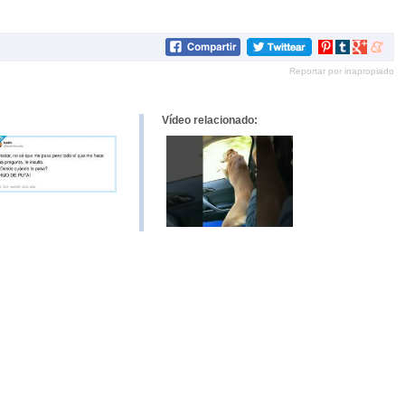
Compartir
Compartir
Compartir
Compar
en
en
en
en
Reportar por inapropiado
Pinterest
tumblr
Google+
mene
Vídeo relacionado: