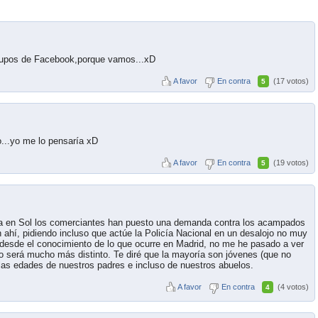
rupos de Facebook,porque vamos...xD
A favor
En contra
(17 votos)
5
lo...yo me lo pensaría xD
A favor
En contra
(19 votos)
5
ora en Sol los comerciantes han puesto una demanda contra los acampados
hí, pidiendo incluso que actúe la Policía Nacional en un desalojo no muy
 desde el conocimiento de lo que ocurre en Madrid, no me he pasado a ver
 será mucho más distinto. Te diré que la mayoría son jóvenes (que no
las edades de nuestros padres e incluso de nuestros abuelos.
A favor
En contra
(4 votos)
4