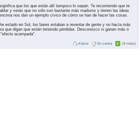
 significa que los que están allí tampoco lo sepan. Te recomiendo que te
ablar y verás que no sólo son bastante más maduros y tienen las ideas
encima nos dan un ejemplo cívico de cómo se han de hacer las cosas.
he estado en Sol, los bares estaban a reventar de gente y no hacía más
hora que digan que están teniendo pérdidas. Desconozco si ganan más o
 "efecto acampada".
A favor
En contra
(8 votos)
6