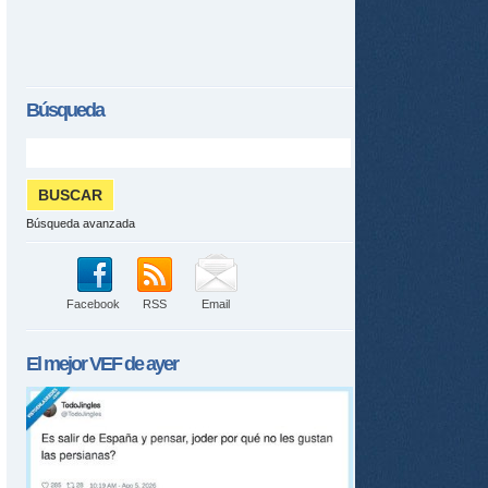
Búsqueda
Búsqueda avanzada
Facebook
RSS
Email
El mejor
VEF
de ayer