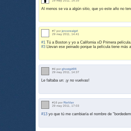
29 may 2011, 14:35
Al menos se va a algún sitio, que yo este año no teng
#7 por
jencerealgirl
29 may 2011, 14:41
#1
Tú a Boston y yo a California xD Primera película
#3
Llevan ese peinado porque la película tiene más a
#4 por
ghostgirl06
29 may 2011, 14:37
Le faltaba un: ¡y no vuelvas!
#16 por
RiotVan
29 may 2011, 17:03
#13
yo que tú me cambiaría el nombre de "bordedemie