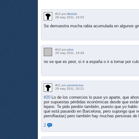
#12 por
libelulo
29 may 2011, 16:03
Se demuestra mucha rabia acumulada en algunos g
#14 por
plue
29 may 2011, 16:49
no se que es peor, si ir a españa o ir a tomar por cu
#21 por
penerectus
29 may 2011, 20:21
#20
Lo de los comercios lo puse yo aparte, que ah
por supuestas pérdidas económicas desde que están a
lejano. Te pido perdón también, puesto que yo hablo
qué está pasando en Barcelona, pero supongo que no
perroflautas) pero también hay muchas personas de 
2