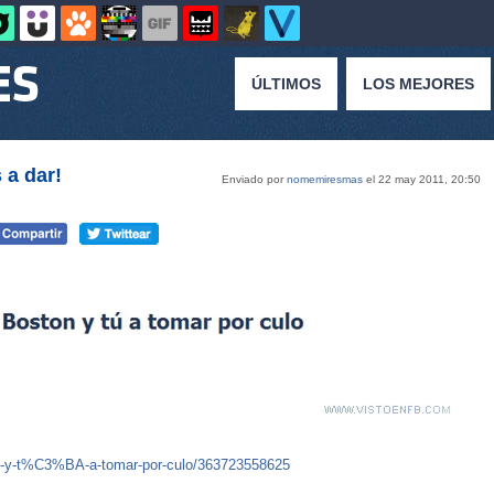
ÚLTIMOS
LOS MEJORES
a dar!
Enviado por
nomemiresmas
el 22 may 2011, 20:50
n-y-t%C3%BA-a-tomar-por-culo/363723558625