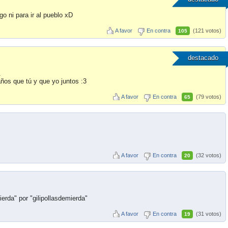
o ni para ir al pueblo xD
A favor
En contra
(121 votos)
105
destacado
.
ños que tú y que yo juntos :3
A favor
En contra
(79 votos)
65
A favor
En contra
(32 votos)
20
rda" por "gilipollasdemierda"
A favor
En contra
(31 votos)
19