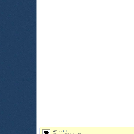
#2 por
kul