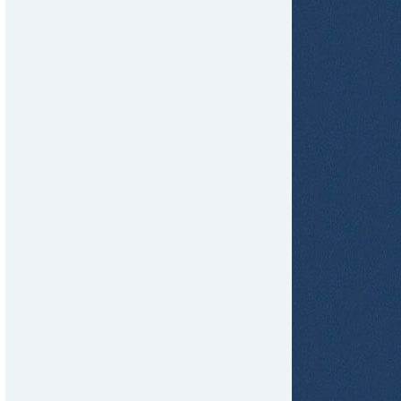
tir
ame