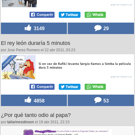
3149
29
El rey león duraría 5 minutos
por Jose Perez Romero el 22 abr 2011, 03:23
4858
53
¿Por qué tanto odio al papa?
por
tallarinesstinson
el 19 abr 2011, 22:15