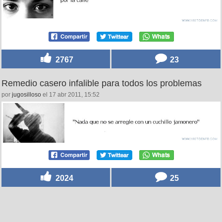
2767
23
Remedio casero infalible para todos los problemas
por
jugosilloso
el 17 abr 2011, 15:52
2024
25