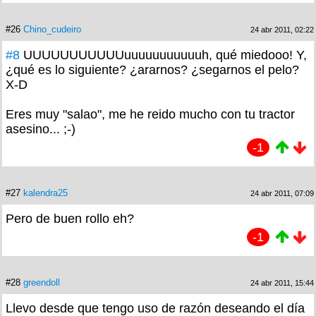
#26
Chino_cudeiro
24 abr 2011, 02:22
#8
UUUUUUUUUUUuuuuuuuuuuuh, qué miedooo! Y,
¿qué es lo siguiente? ¿ararnos? ¿segarnos el pelo?
X-D
Eres muy "salao", me he reido mucho con tu tractor
asesino... ;-)
-1
#27
kalendra25
24 abr 2011, 07:09
Pero de buen rollo eh?
-1
#28
greendoll
24 abr 2011, 15:44
Llevo desde que tengo uso de razón deseando el día