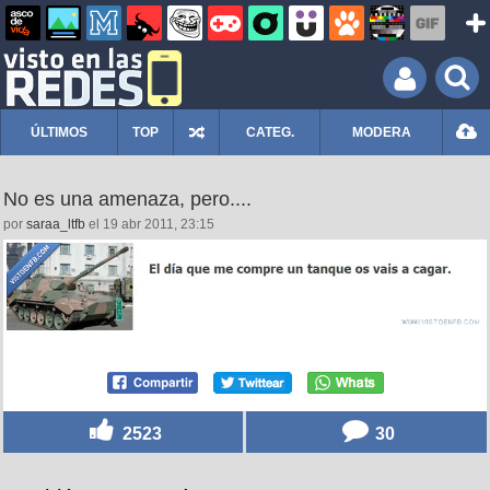
ÚLTIMOS
TOP
CATEG.
MODERA
No es una amenaza, pero....
por
saraa_ltfb
el 19 abr 2011, 23:15
2523
30