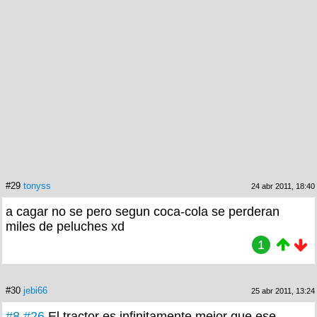
#29
tonyss
24 abr 2011, 18:40
a cagar no se pero segun coca-cola se perderan
miles de peluches xd
1
#30
jebi66
25 abr 2011, 13:24
#8
#26
El tractor es infinitamente mejor que ese