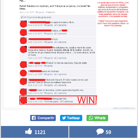
1121
59