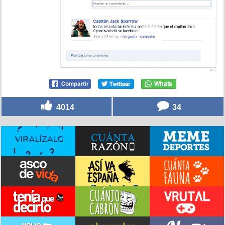
4014
34