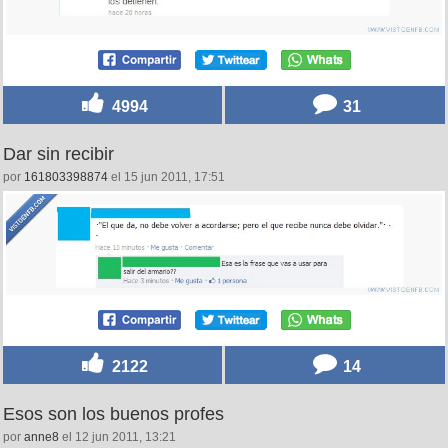
4994
31
Dar sin recibir
por
161803398874
el 15 jun 2011, 17:51
2122
14
Esos son los buenos profes
por
anne8
el 12 jun 2011, 13:21