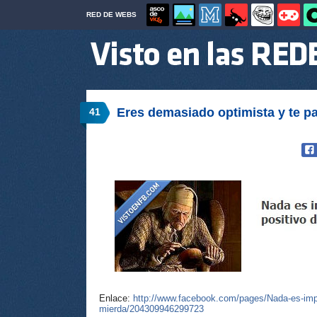
RED DE WEBS
Eres demasiado optimista y te pa
41
Enlace:
http://www.facebook.com/pages/Nada-es-imposi
mierda/204309946299723