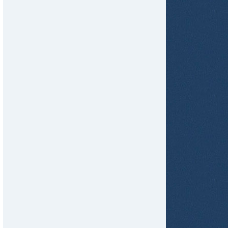
tir
ame