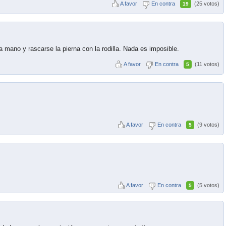
A favor
En contra
(25 votos)
19
a mano y rascarse la pierna con la rodilla. Nada es imposible.
A favor
En contra
(11 votos)
5
A favor
En contra
(9 votos)
5
A favor
En contra
(5 votos)
5