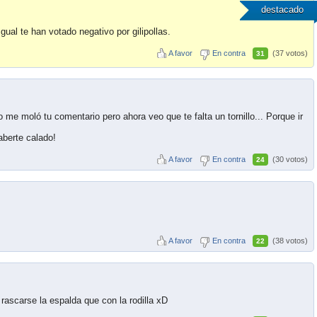
destacado
gual te han votado negativo por gilipollas.
A favor
En contra
(37 votos)
31
io me moló tu comentario pero ahora veo que te falta un tornillo... Porque ir
aberte calado!
A favor
En contra
(30 votos)
24
A favor
En contra
(38 votos)
22
rascarse la espalda que con la rodilla xD