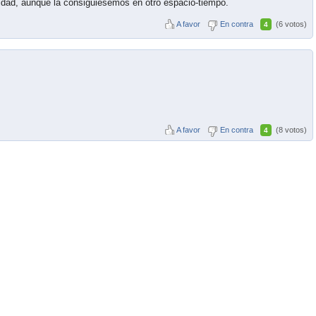
idad, aunque la consiguiésemos en otro espacio-tiempo.
A favor
En contra
(6 votos)
4
A favor
En contra
(8 votos)
4