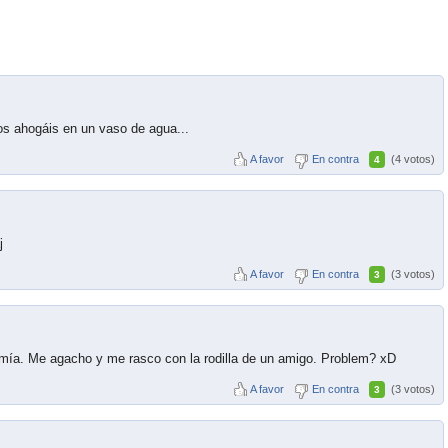
e os ahogáis en un vaso de agua...
A favor
En contra
(4 votos)
4
j
A favor
En contra
(3 votos)
3
 mía. Me agacho y me rasco con la rodilla de un amigo. Problem? xD
A favor
En contra
(3 votos)
3