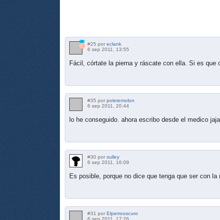
#25 por
eclank
6 sep 2011, 13:55
Fácil, córtate la pierna y ráscate con ella. Si es qu
#35 por
poletemolon
6 sep 2011, 20:44
lo he conseguido. ahora escribo desde el medico jaja
#30 por
sulley
6 sep 2011, 16:09
Es posible, porque no dice que tenga que ser con la
#31 por
Elperrooscuro
6 sep 2011, 17:26