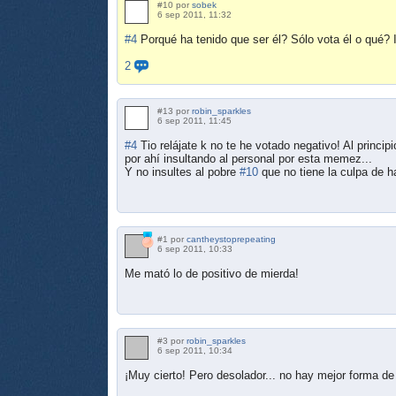
#10 por
sobek
6 sep 2011, 11:32
#4
Porqué ha tenido que ser él? Sólo vota él o qué? I
2
#13 por
robin_sparkles
6 sep 2011, 11:45
#4
Tio relájate k no te he votado negativo! Al princip
por ahí insultando al personal por esta memez...
Y no insultes al pobre
#10
que no tiene la culpa de h
#1 por
cantheystoprepeating
6 sep 2011, 10:33
Me mató lo de positivo de mierda!
#3 por
robin_sparkles
6 sep 2011, 10:34
¡Muy cierto! Pero desolador... no hay mejor forma de 