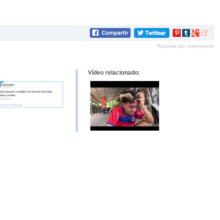
Compartir
Compartir
Compartir
Compar
en
en
en
en
Reportar por inapropiado
Pinterest
tumblr
Google+
mene
Vídeo relacionado: