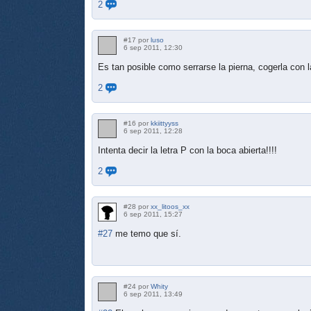
2
#17 por
luso
6 sep 2011, 12:30
Es tan posible como serrarse la pierna, cogerla con l
2
#16 por
kkiittyyss
6 sep 2011, 12:28
Intenta decir la letra P con la boca abierta!!!!
2
#28 por
xx_litoos_xx
6 sep 2011, 15:27
#27
me temo que sí.
#24 por
Whity
6 sep 2011, 13:49