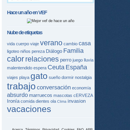
Hace un año en
VEF
Nube de etiquetas
verano
casa
vida
cuerpo
viaje
cambio
Familia
Diálogo
ligoteo
niños
pereza
calor
relaciones
perro
juego
lluvia
Ceuta
España
malentendido
espera
gato
viajes
playa
sueño
dormir
nostalgia
trabajo
conversación
economía
absurdo
marruecos
mascotas
cERVEZA
Ironía
invasion
comida
dientes
ola
Clima
vacaciones
Acerca
Términos
Privacidad
Cookies
FAQ
APP