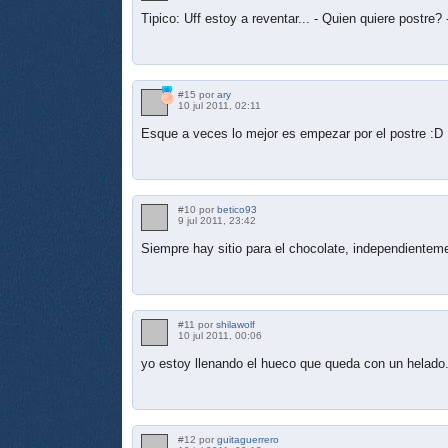
Tipico: Uff estoy a reventar... - Quien quiere postre? 
#15 por
ary
10 jul 2011, 02:11
Esque a veces lo mejor es empezar por el postre :D
#10 por
betico93
9 jul 2011, 23:42
Siempre hay sitio para el chocolate, independienteme
#11 por
shilawolf
10 jul 2011, 00:06
yo estoy llenando el hueco que queda con un helado
#12 por
guitaguerrero