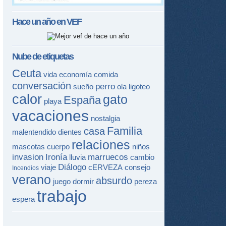
Hace un año en
VEF
Nube de etiquetas
Ceuta
vida
economía
comida
conversación
perro
sueño
ola
ligoteo
calor
gato
España
playa
vacaciones
nostalgia
Familia
casa
malentendido
dientes
relaciones
mascotas
cuerpo
niños
invasion
Ironía
marruecos
lluvia
cambio
Diálogo
viaje
cERVEZA
consejo
Incendios
verano
absurdo
juego
dormir
pereza
trabajo
espera