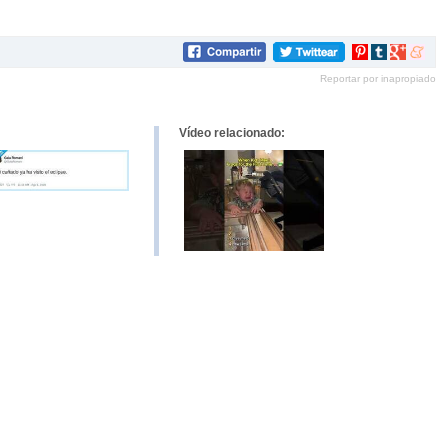
Compartir
Compartir
Compartir
Compar
en
en
en
en
Reportar por inapropiado
Pinterest
tumblr
Google+
mene
Vídeo relacionado: