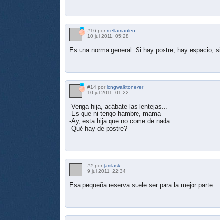
#16 por
mellamanleo
10 jul 2011, 05:28
Es una norma general. Si hay postre, hay espacio; si
#14 por
longwalktonever
10 jul 2011, 01:22
-Venga hija, acábate las lentejas...
-Es que ni tengo hambre, mama
-Ay, esta hija que no come de nada
-Qué hay de postre?
#2 por
jamlask
9 jul 2011, 22:34
Esa pequeña reserva suele ser para la mejor parte