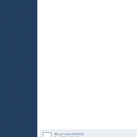
#8 por
vicent100000