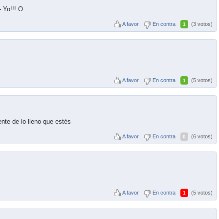
- Yo!!! O
A favor
En contra
(3 votos)
1
A favor
En contra
(5 votos)
1
nte de lo lleno que estés
A favor
En contra
(6 votos)
0
.
A favor
En contra
(5 votos)
1