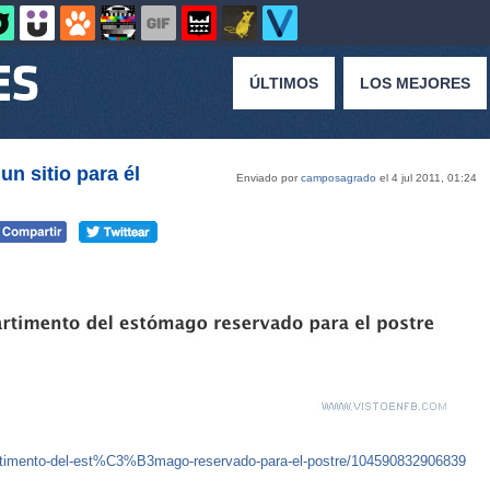
ÚLTIMOS
LOS MEJORES
n sitio para él
Enviado por
camposagrado
el 4 jul 2011, 01:24
timento-del-est%C3%B3mago-reservado-para-el-postre/104590832906839