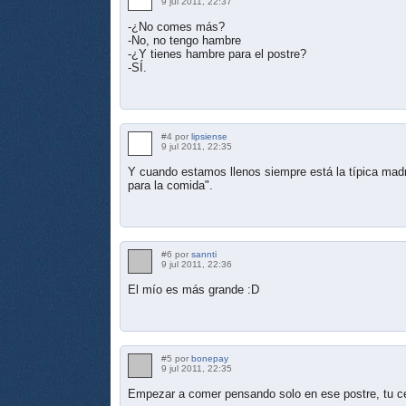
9 jul 2011, 22:37
-¿No comes más?
-No, no tengo hambre
-¿Y tienes hambre para el postre?
-SÍ.
#4 por
lipsiense
9 jul 2011, 22:35
Y cuando estamos llenos siempre está la típica madre
para la comida".
#6 por
sannti
9 jul 2011, 22:36
El mío es más grande :D
#5 por
bonepay
9 jul 2011, 22:35
Empezar a comer pensando solo en ese postre, tu c