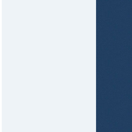
tir
ame