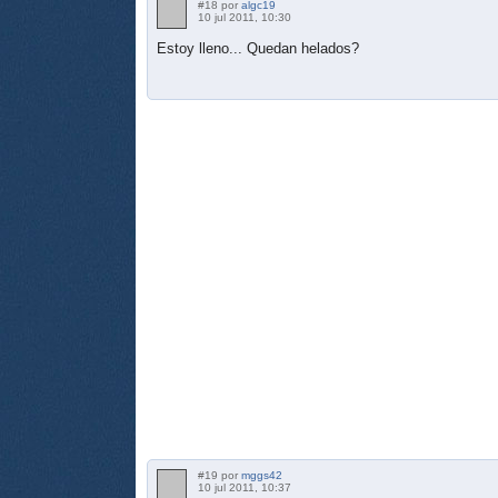
#18 por
algc19
10 jul 2011, 10:30
Estoy lleno... Quedan helados?
#19 por
mggs42
10 jul 2011, 10:37