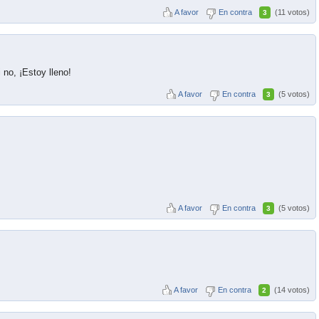
A favor
En contra
(11 votos)
3
 no, ¡Estoy lleno!
A favor
En contra
(5 votos)
3
A favor
En contra
(5 votos)
3
A favor
En contra
(14 votos)
2