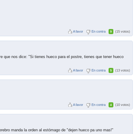
A favor
En contra
(15 votos)
9
 que nos dice: "Si tienes hueco para el postre, tienes que tener hueco
A favor
En contra
(13 votos)
5
A favor
En contra
(10 votos)
4
erebro manda la orden al estómago de "dejen hueco pa uno mas!"