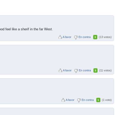
 feel like a sherif in the far West.
A favor
En contra
(13 votos)
3
A favor
En contra
(11 votos)
3
A favor
En contra
(1 voto)
1