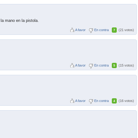
la mano en la pistola.
A favor
En contra
(21 votos)
7
A favor
En contra
(15 votos)
5
A favor
En contra
(16 votos)
4