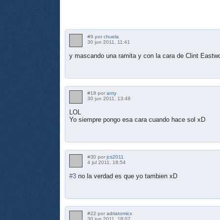
#9 por
chuela
30 jun 2011, 11:41
y mascando una ramita y con la cara de Clint Eastwood
#18 por
anty
30 jun 2011, 13:48
LOL
Yo siempre pongo esa cara cuando hace sol xD
#30 por
jcs2011
4 jul 2011, 18:54
#3
no la verdad es que yo tambien xD
#22 por
adriatomicx
30 jun 2011, 18:07