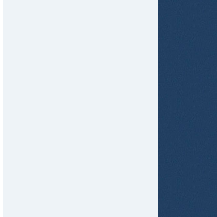
tir
ame