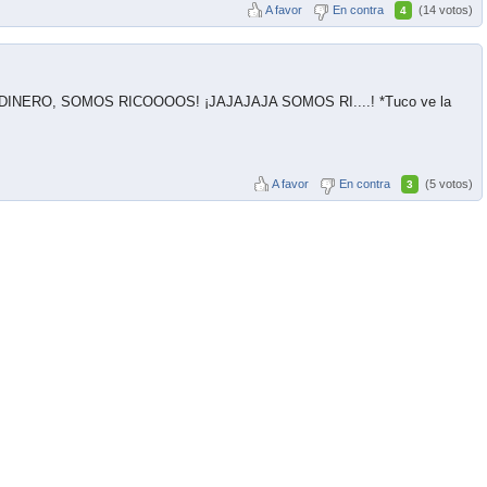
A favor
En contra
(14 votos)
4
INERO, SOMOS RICOOOOS! ¡JAJAJAJA SOMOS RI....! *Tuco ve la
A favor
En contra
(5 votos)
3