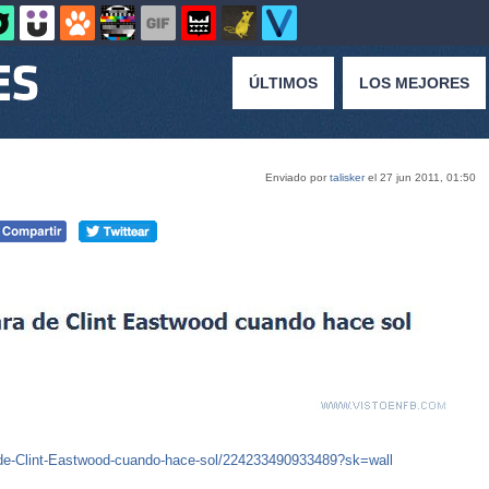
ÚLTIMOS
LOS MEJORES
Enviado por
talisker
el 27 jun 2011, 01:50
de-Clint-Eastwood-cuando-hace-sol/224233490933489?sk=wall