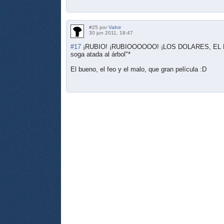
#25 por
Valnir
30 jun 2011, 18:47
#17
¡RUBIO! ¡RUBIOOOOOO! ¡LOS DOLARES, EL D
soga atada al árbol"*
El bueno, el feo y el malo, que gran película :D