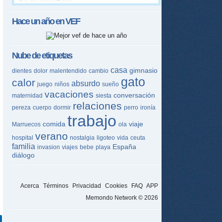
Hace un año en
VEF
Nube de etiquetas
casa
gimnasio
dientes
dolor
malentendido
cambio
gato
calor
absurdo
juego
niños
sueño
vacaciones
conversación
maternidad
siesta
relaciones
pereza
cuerpo
dormir
perro
ironía
trabajo
comida
viaje
Marruecos
ola
verano
hospital
nostalgia
ligoteo
vida
ceuta
familia
España
invasion
viajes
bebe
playa
diálogo
Acerca
Términos
Privacidad
Cookies
FAQ
APP
Memondo Network © 2026