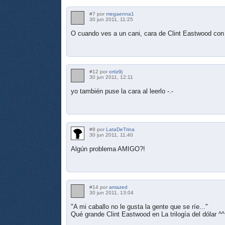
#7 por
megaenna1
30 jun 2011, 11:25
O cuando ves a un cani, cara de Clint Eastwood con 
#12 por
ortiz9j
30 jun 2011, 12:11
yo también puse la cara al leerlo -.-
#8 por
LataDeTrina
30 jun 2011, 11:40
Algún problema AMIGO?!
#14 por
amazed
30 jun 2011, 13:04
"A mi caballo no le gusta la gente que se ríe..."
Qué grande Clint Eastwood en La trilogía del dólar ^^