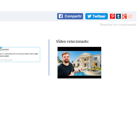
Compartir
Compartir
Compartir
Compar
en
en
en
en
Reportar por inapropiado
Pinterest
tumblr
Google+
mene
Vídeo relacionado: