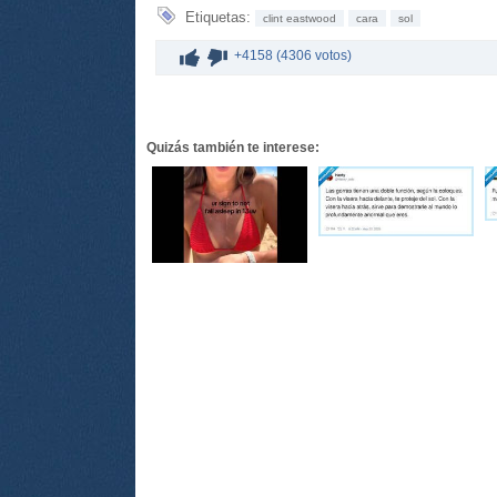
Etiquetas:
clint eastwood
cara
sol
+4158 (4306 votos)
Quizás también te interese: