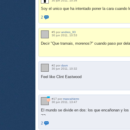
30 jun 2011, 10:34
Soy el unico que ha intentado poner la cara cuando l
2
#5 por
andres_93
30 jun 2011, 10:53
Decir "Que tramais, morenos?" cuando paso por delan
#2 por
davn
30 jun 2011, 10:32
Feel like Clint Eastwood
#17 por
mascahierro
30 jun 2011, 13:47
El mundo se divide en dos: los que encañonan y los 
¬¬
2