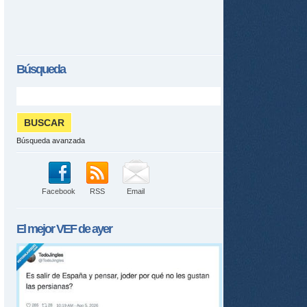
Búsqueda
Búsqueda avanzada
Facebook
RSS
Email
El mejor
VEF
de ayer