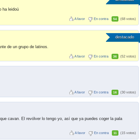
o ha leidoú
A favor
En contra
(68 votos)
54
destacado
te de un grupo de latinos.
A favor
En contra
(52 votos)
36
A favor
En contra
(30 votos)
16
que cavan. El revólver lo tengo yo, así que ya puedes coger la pala
A favor
En contra
(15 votos)
11