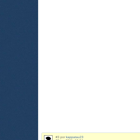
#3 por
kappatau23