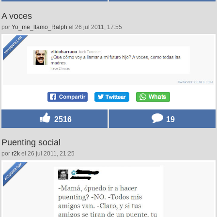
A voces
por
Yo_me_llamo_Ralph
el 26 jul 2011, 17:55
2516
19
Puenting social
por
r2k
el 26 jul 2011, 21:25