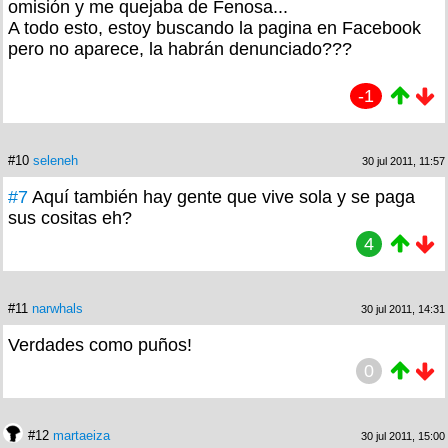
omisión y me quejaba de Fenosa...
A todo esto, estoy buscando la pagina en Facebook
pero no aparece, la habrán denunciado???
-1
#10
seleneh
30 jul 2011, 11:57
#7
Aquí también hay gente que vive sola y se paga
sus cositas eh?
4
#11
narwhals
30 jul 2011, 14:31
Verdades como puños!
0
#12
martaeiza
30 jul 2011, 15:00