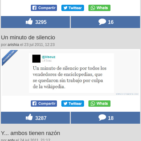
3295
16
Un minuto de silencio
por
arishia
el 23 jul 2011, 12:23
3287
18
Y... ambos tienen razón
por
anty
el 24 jul 2011, 21:12