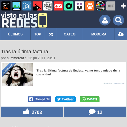
ÚLTIMOS
TOP
CATEG.
MODERA
Tras la última factura
por
summercat
el 26 jul 2011, 23:11
2703
12