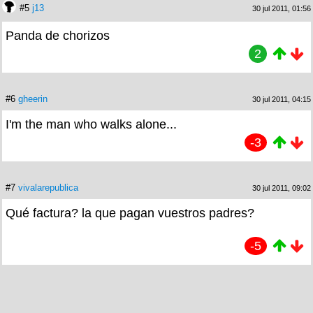
#5
j13
30 jul 2011, 01:56
Panda de chorizos
2
#6
gheerin
30 jul 2011, 04:15
I'm the man who walks alone...
-3
#7
vivalarepublica
30 jul 2011, 09:02
Qué factura? la que pagan vuestros padres?
-5