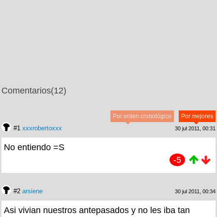
Comentarios
(12)
Por orden cronológico
Por mejores
#1
xxxrobertoxxx
30 jul 2011, 00:31
No entiendo =S
-5
#2
arsiene
30 jul 2011, 00:34
Asi vivian nuestros antepasados y no les iba tan