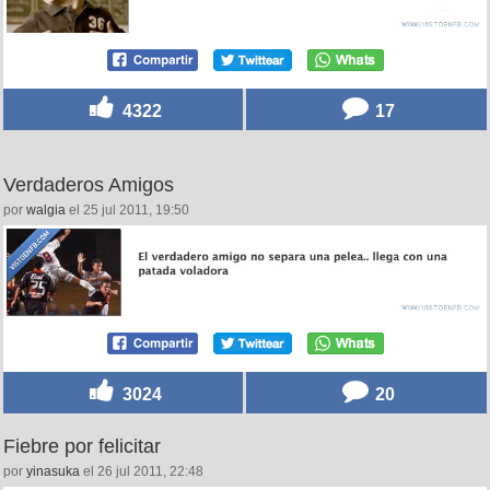
4322
17
Verdaderos Amigos
por
walgia
el 25 jul 2011, 19:50
3024
20
Fiebre por felicitar
por
yinasuka
el 26 jul 2011, 22:48