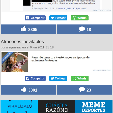
3305
18
Atracones inevitables
por alegraesacara el 6 jun 2011, 23:18
3301
23