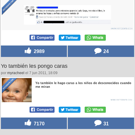
2989
24
Yo también les pongo caras
por
myracheel
el 7 jun 2011, 18:09
7170
31