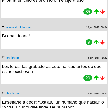
Fliparía en colores si un loro me dijera eso
85
#3
alwaysfeellikeasir
13 jun 2011, 00:34
Buena ideaaa!
9
#4
enelthion
13 jun 2011, 00:37
Los loros, las grabadoras automáticas antes de que
estas existiesen
20
#5
thechipys
13 jun 2011, 00:39
Enseñarle a decir: "Ostias, ¡un humano que habla!" o
"Anda, un loro que finge ser humano"