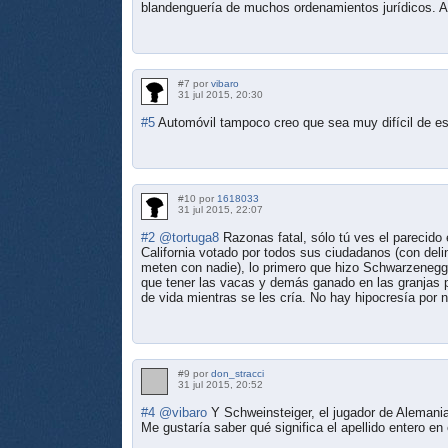
blandenguería de muchos ordenamientos jurídicos. Ar
#7 por
vibaro
31 jul 2015, 20:30
#5
Automóvil tampoco creo que sea muy difícil de escr
#10 por
1618033
31 jul 2015, 22:07
#2
@tortuga8
Razonas fatal, sólo tú ves el parecido 
California votado por todos sus ciudadanos (con del
meten con nadie), lo primero que hizo Schwarzenegge
que tener las vacas y demás ganado en las granjas p
de vida mientras se les cría. No hay hipocresía por n
#9 por
don_stracci
31 jul 2015, 20:52
#4
@vibaro
Y Schweinsteiger, el jugador de Alemania
Me gustaría saber qué significa el apellido entero en