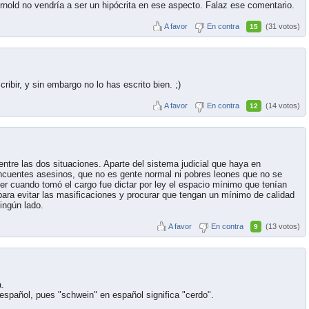
nold no vendría a ser un hipócrita en ese aspecto. Falaz ese comentario.
A favor
En contra
(31 votos)
15
ibir, y sin embargo no lo has escrito bien. ;)
A favor
En contra
(14 votos)
12
entre las dos situaciones. Aparte del sistema judicial que haya en
incuentes asesinos, que no es gente normal ni pobres leones que no se
r cuando tomó el cargo fue dictar por ley el espacio mínimo que tenían
ara evitar las masificaciones y procurar que tengan un mínimo de calidad
ingún lado.
A favor
En contra
(13 votos)
9
.
 español, pues "schwein" en español significa "cerdo".