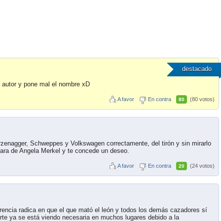
destacado
el autor y pone mal el nombre xD
A favor
En contra
(80 votos)
80
rzenagger, Schweppes y Volkswagen correctamente, del tirón y sin mirarlo
 cara de Angela Merkel y te concede un deseo.
A favor
En contra
(24 votos)
20
erencia radica en que el que mató el león y todos los demás cazadores sí
rte ya se está viendo necesaria en muchos lugares debido a la