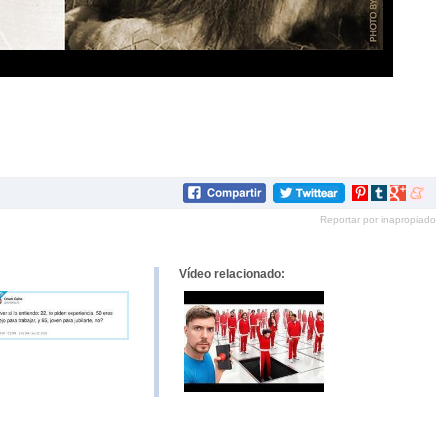
Compartir
Compartir
Compartir
Compar
en
en
en
en
Reportar por inapropiado
Pinterest
tumblr
Google+
mene
Vídeo relacionado: