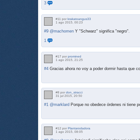
3
#11 por
krakatoangus33
1 ago 2015, 00:23
#9
@machomen
Y "Schwarz" significa "negro".
1
#17 por
promined
1 ago 2015, 21:25
#4
Gracias ahora no voy a poder dormir hasta que c
#8 por
don_stracci
31 jul 2015, 20:50
#1
@marklard
Porque no obedece órdenes ni tiene p
#12 por
Plantarodadora
1 ago 2015, 08:05