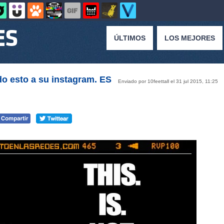
ÚLTIMOS
LOS MEJORES
o esto a su instagram. ES
Enviado por 10feettall el 31 jul 2015, 11:25