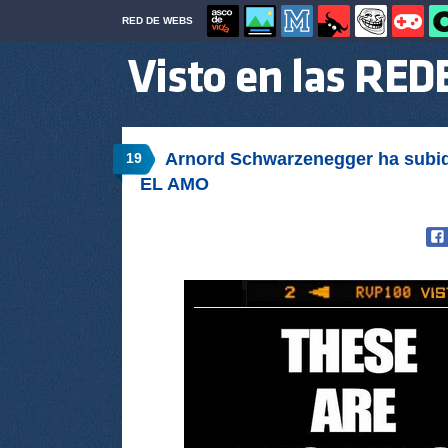
RED DE WEBS
Arnord Schwarzenegger ha subid
19
EL AMO