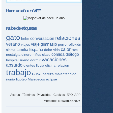
Hace un año en
VEF
Nube de etiquetas
gato
relaciones
conversación
bebe
verano
viaje
gimnasio
viajes
perro
reflexión
calor
familia
España
siesta
dolor
vida
cara
comida
diálogo
nostalgia
dinero
niños
clase
vacaciones
hospital
sueño
dormir
absurdo
dientes
lluvia
oficina
relación
trabajo
casa
pereza
malentendido
ironía
ligoteo
Marruecos
eclipse
Acerca
Términos
Privacidad
Cookies
FAQ
APP
Memondo Network © 2026