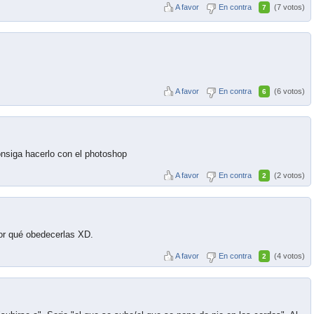
A favor
En contra
(7 votos)
7
A favor
En contra
(6 votos)
6
onsiga hacerlo con el photoshop
A favor
En contra
(2 votos)
2
or qué obedecerlas XD.
A favor
En contra
(4 votos)
2