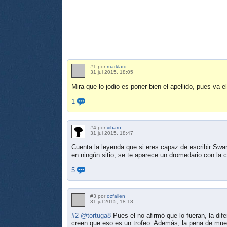
#1 por
marklard
31 jul 2015, 18:05
Mira que lo jodio es poner bien el apellido, pues va 
1
#4 por
vibaro
31 jul 2015, 18:47
Cuenta la leyenda que si eres capaz de escribir Swa
en ningún sitio, se te aparece un dromedario con la
5
#3 por
ozfallen
31 jul 2015, 18:18
#2
@tortuga8
Pues el no afirmó que lo fueran, la dif
creen que eso es un trofeo. Además, la pena de mue