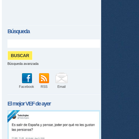
Búsqueda
tir
Búsqueda avanzada
ame
Facebook
RSS
Email
El mejor
VEF
de ayer