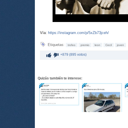
Vía:
https://instagram.com/p/5xZb73jceh/
Etiquetas:
trofeo
premio
leon
Cecil
joven
+879 (895 votos)
Quizás también te interese: