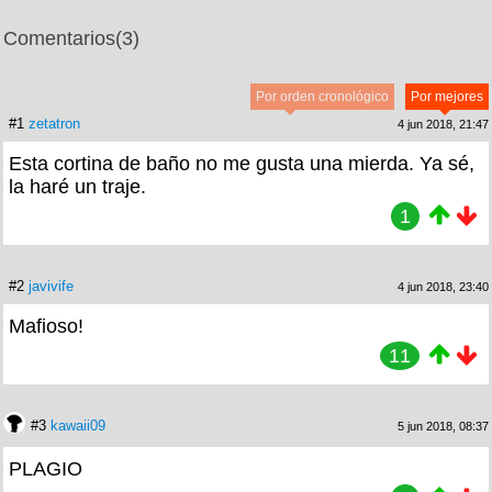
Comentarios
(3)
Por orden cronológico
Por mejores
#1
zetatron
4 jun 2018, 21:47
Esta cortina de baño no me gusta una mierda. Ya sé,
la haré un traje.
1
#2
javivife
4 jun 2018, 23:40
Mafioso!
11
#3
kawaii09
5 jun 2018, 08:37
PLAGIO