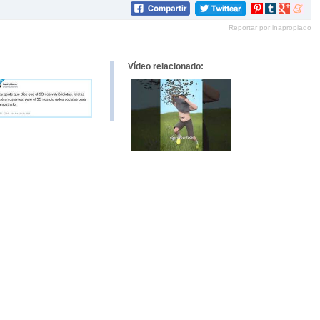
Compartir
Compartir
Compartir
Compar
en
en
en
en
Reportar por inapropiado
Pinterest
tumblr
Google+
mene
Vídeo relacionado: