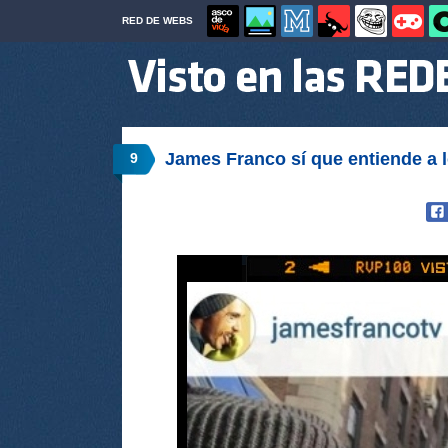
RED DE WEBS
James Franco sí que entiende a l
9