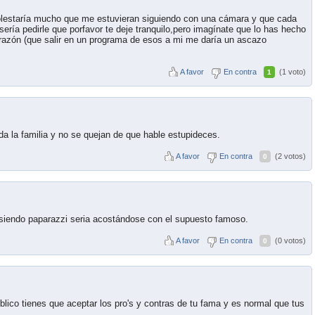
lestaría mucho que me estuvieran siguiendo con una cámara y que cada
sería pedirle que porfavor te deje tranquilo,pero imagínate que lo has hecho
razón (que salir en un programa de esos a mi me daría un ascazo
A favor
En contra
(1 voto)
1
da la familia y no se quejan de que hable estupideces.
A favor
En contra
(2 votos)
0
 siendo paparazzi seria acostándose con el supuesto famoso.
A favor
En contra
(0 votos)
0
lico tienes que aceptar los pro's y contras de tu fama y es normal que tus