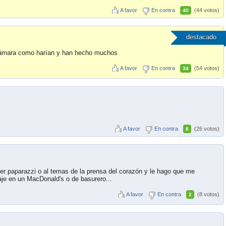
A favor
En contra
(44 votos)
40
destacado
 cámara como harían y han hecho muchos
A favor
En contra
(54 votos)
34
A favor
En contra
(26 votos)
8
ser paparazzi o al temas de la prensa del corazón y le hago que me
baje en un MacDonald's o de basurero...
A favor
En contra
(8 votos)
2