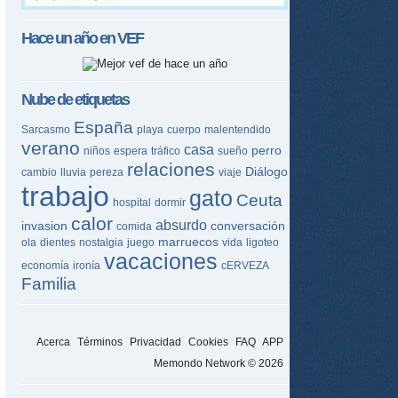
tir
Hace un año en
VEF
ame
Nube de etiquetas
España
Sarcasmo
playa
cuerpo
malentendido
verano
casa
perro
niños
espera
tráfico
sueño
relaciones
Diálogo
cambio
lluvia
pereza
viaje
trabajo
gato
Ceuta
hospital
dormir
calor
absurdo
invasion
conversación
comida
marruecos
ola
dientes
nostalgia
juego
vida
ligoteo
vacaciones
economía
ironía
cERVEZA
Familia
Acerca
Términos
Privacidad
Cookies
FAQ
APP
Memondo Network © 2026