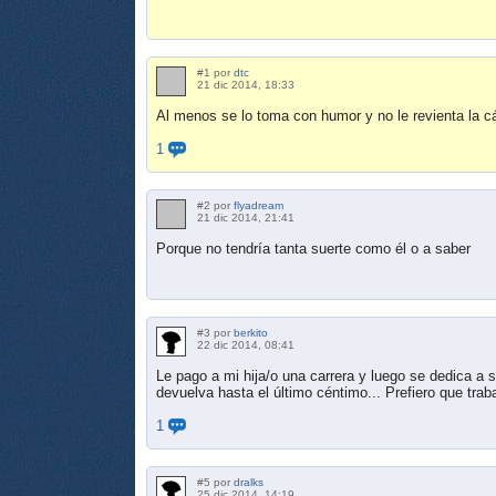
#1 por
dtc
21 dic 2014, 18:33
Al menos se lo toma con humor y no le revienta la
1
#2 por
flyadream
21 dic 2014, 21:41
Porque no tendría tanta suerte como él o a saber
#3 por
berkito
22 dic 2014, 08:41
Le pago a mi hija/o una carrera y luego se dedica a 
devuelva hasta el último céntimo... Prefiero que tra
1
#5 por
dralks
25 dic 2014, 14:19