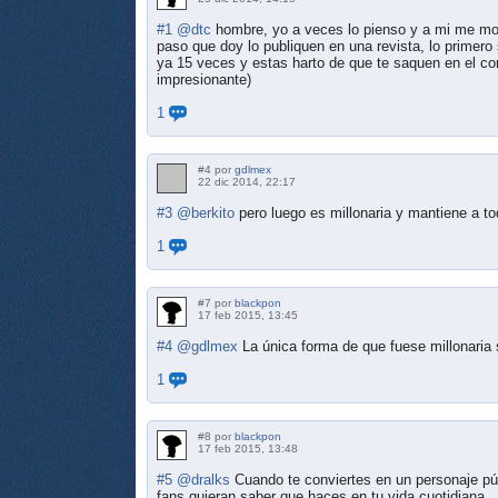
#1
@dtc
hombre, yo a veces lo pienso y a mi me mo
paso que doy lo publiquen en una revista, lo primero 
ya 15 veces y estas harto de que te saquen en el co
impresionante)
1
#4 por
gdlmex
22 dic 2014, 22:17
#3
@berkito
pero luego es millonaria y mantiene a to
1
#7 por
blackpon
17 feb 2015, 13:45
#4
@gdlmex
La única forma de que fuese millonaria
1
#8 por
blackpon
17 feb 2015, 13:48
#5
@dralks
Cuando te conviertes en un personaje púb
fans quieran saber que haces en tu vida cuotidiana