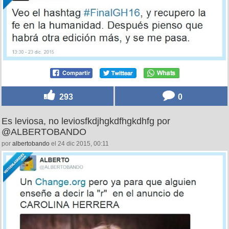
293
0
Es leviosa, no leviosfkdjhgkdfhgkdhfg por
@ALBERTOBANDO
por
albertobando
el 24 dic 2015, 00:11