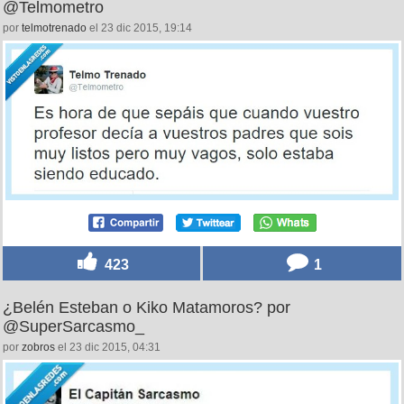
@Telmometro
por
telmotrenado
el 23 dic 2015, 19:14
423
1
¿Belén Esteban o Kiko Matamoros? por
@SuperSarcasmo_
por
zobros
el 23 dic 2015, 04:31