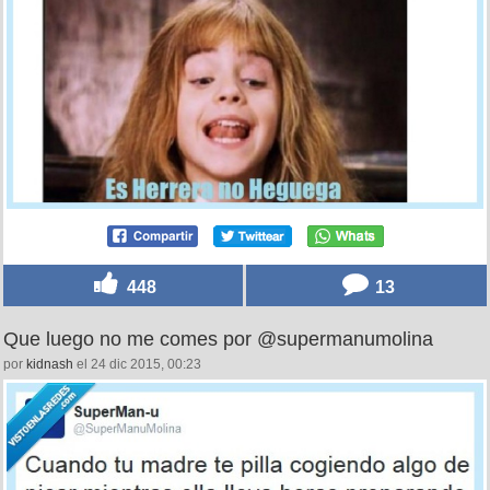
448
13
Que luego no me comes por @supermanumolina
por
kidnash
el 24 dic 2015, 00:23