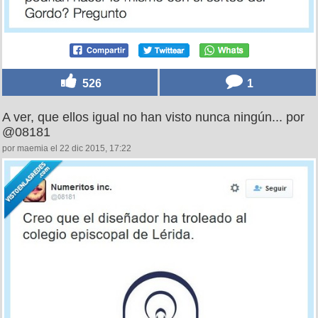
526
1
A ver, que ellos igual no han visto nunca ningún... por
@08181
por maemia el 22 dic 2015, 17:22