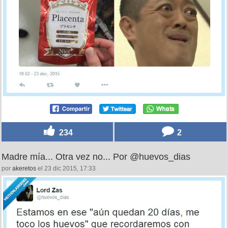
234
2
Madre mía... Otra vez no... Por @huevos_dias
por
akeretos
el 23 dic 2015, 17:33