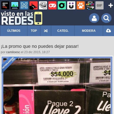
ÚLTIMOS
TOP
CATEG.
MODERA
¡La promo que no puedes dejar pasar!
por
camiloesc
el 23 dic 2015, 18:27