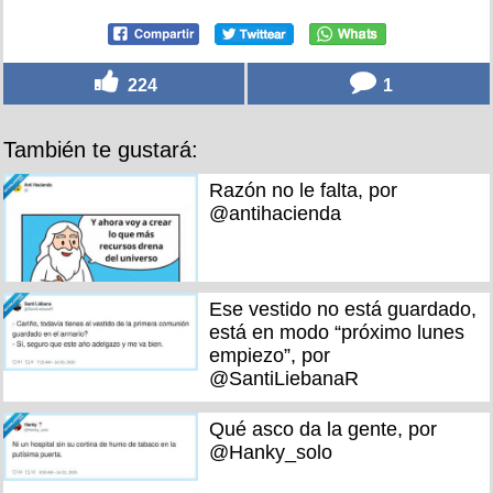
224
1
También te gustará:
Razón no le falta, por
@antihacienda
Ese vestido no está guardado,
está en modo “próximo lunes
empiezo”, por
@SantiLiebanaR
Qué asco da la gente, por
@Hanky_solo