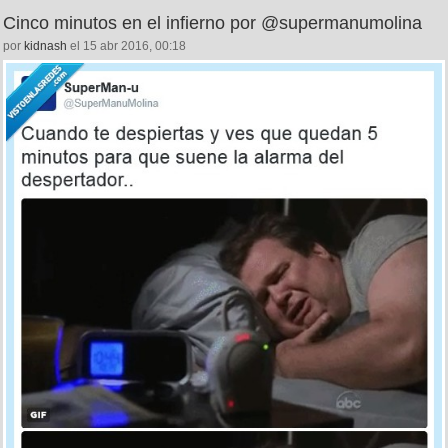
Cinco minutos en el infierno por @supermanumolina
por
kidnash
el 15 abr 2016, 00:18