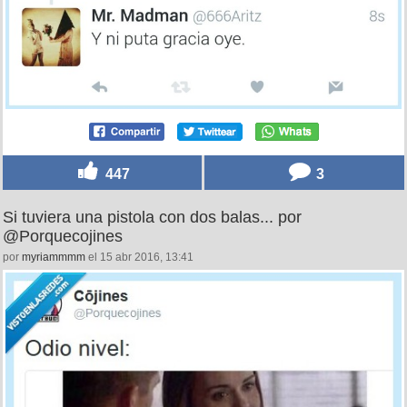
447
3
Si tuviera una pistola con dos balas... por
@Porquecojines
por
myriammmm
el 15 abr 2016, 13:41