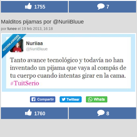
1755
7
Malditos pijamas por @NuriiBluue
por
funee
el 19 feb 2013, 16:18
1760
8