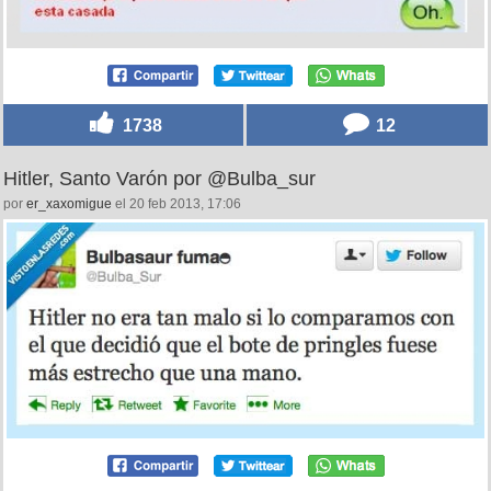
1738
12
Hitler, Santo Varón por @Bulba_sur
por
er_xaxomigue
el 20 feb 2013, 17:06