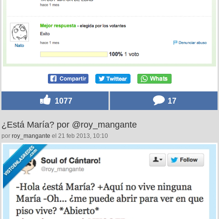
1077
17
¿Está María? por @roy_mangante
por
roy_mangante
el 21 feb 2013, 10:10