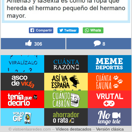
306
8
© vistoenlasredes.com –
Vídeos destacados
–
Versión clásica