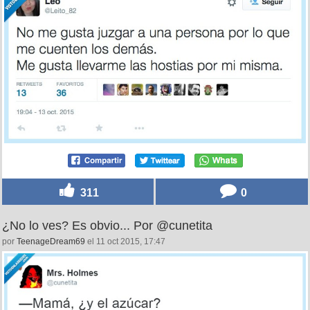
311
0
¿No lo ves? Es obvio... Por @cunetita
por
TeenageDream69
el 11 oct 2015, 17:47