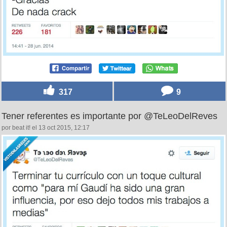
317
9
Tener referentes es importante por @TeLeoDelReves
por beat it! el 13 oct 2015, 12:17