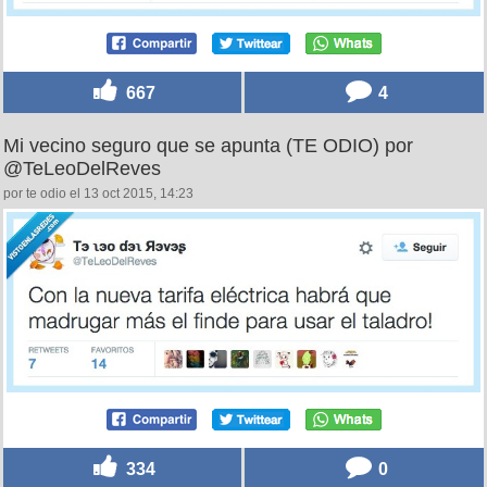
667
4
Mi vecino seguro que se apunta (TE ODIO) por
@TeLeoDelReves
por te odio el 13 oct 2015, 14:23
334
0