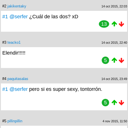
#2
jakikentaky
14 oct 2015, 22:03
#1
@serfer
¿Cuál de las dos? xD
13
#3
teacko1
14 oct 2015, 22:40
Elendir!!!!!
5
#4
paquitasalas
14 oct 2015, 23:49
#1
@serfer
pero si es super sexy, tontorrón.
5
#5
pillinpillin
4 nov 2015, 11:50