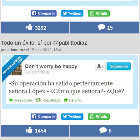
3292
15
Todo un éxito, sí por @pablittodiaz
por
eduardraz
el 15 ene 2013, 15:41
1454
6