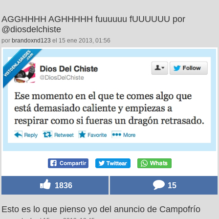
AGGHHHH AGHHHHH fuuuuuu fUUUUUU por
@diosdelchiste
por
brandoxnd123
el 15 ene 2013, 01:56
1836
15
Esto es lo que pienso yo del anuncio de Campofrío