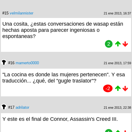
#15
velmilannister
21 ene 2013, 16:37
Una cosita, ¿estas conversaciones de wasap están
hechas aposta para parecer ingeniosas o
espontaneas?
2
#16
mamerto0000
21 ene 2013, 17:59
''La cocina es donde las mujeres pertenecen''. Y esa
traducción... ¿qué, del ''gugle traslator''?
-2
#17
adrilator
21 ene 2013, 22:38
Y este es el final de Connor, Assassin's Creed III.