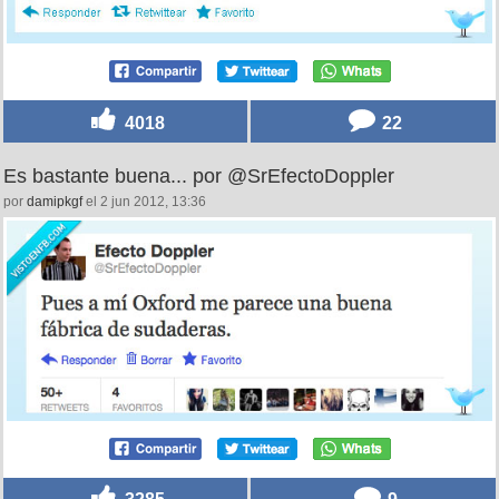
4018
22
Es bastante buena... por @SrEfectoDoppler
por
damipkgf
el 2 jun 2012, 13:36