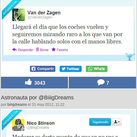
3043
7
Astronauta por @BiiigDreams
por
biiigdreams
el 31 may 2012, 11:22