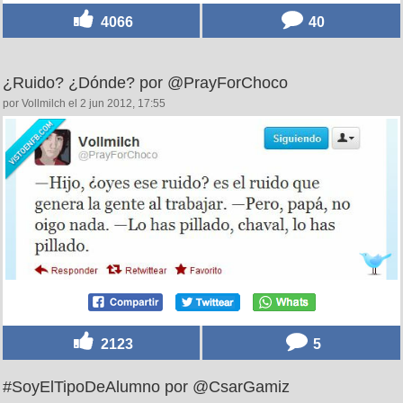
4066
40
¿Ruido? ¿Dónde? por @PrayForChoco
por Vollmilch el 2 jun 2012, 17:55
2123
5
#SoyElTipoDeAlumno por @CsarGamiz