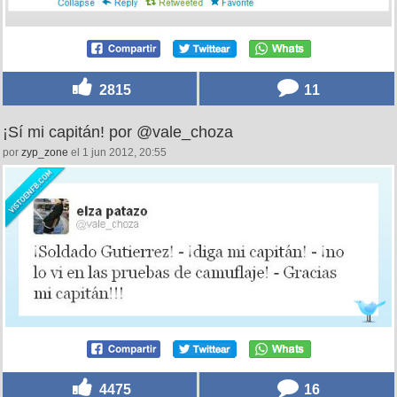
2815
11
¡Sí mi capitán! por @vale_choza
por
zyp_zone
el 1 jun 2012, 20:55
4475
16