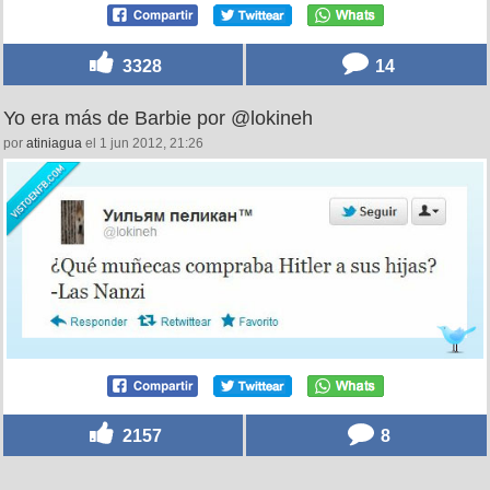
3328
14
Yo era más de Barbie por @lokineh
por
atiniagua
el 1 jun 2012, 21:26
2157
8