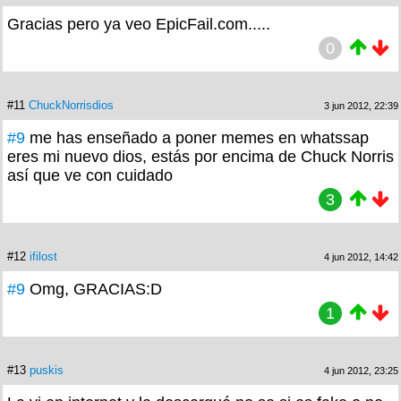
Gracias pero ya veo EpicFail.com.....
0
#11
ChuckNorrisdios
3 jun 2012, 22:39
#9
me has enseñado a poner memes en whatssap
eres mi nuevo dios, estás por encima de Chuck Norris
así que ve con cuidado
3
#12
ifilost
4 jun 2012, 14:42
#9
Omg, GRACIAS:D
1
#13
puskis
4 jun 2012, 23:25