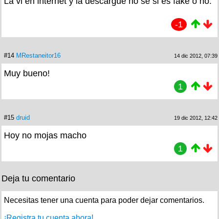
La vi en internet y la descargué no se si es fake o no.
-1
#14
MRestaneitor16
14 dic 2012, 07:39
Muy bueno!
1
#15
druid
19 dic 2012, 12:42
Hoy no mojas macho
1
Deja tu comentario
Necesitas tener una cuenta para poder dejar comentarios.
¡Registra tu cuenta ahora!