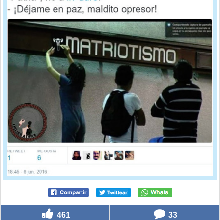
461
33