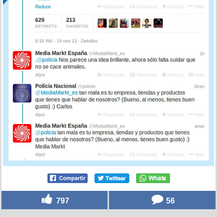
797
56