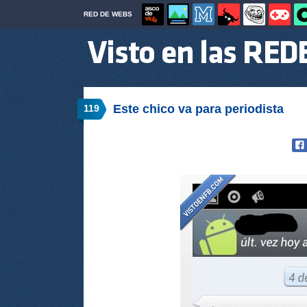
RED DE WEBS
Este chico va para periodista
119