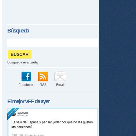
Búsqueda
Búsqueda avanzada
Facebook
RSS
Email
El mejor
VEF
de ayer