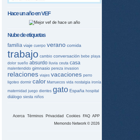
Hace un año en
VEF
Nube de etiquetas
verano
familia
viaje
comida
cuerpo
trabajo
conversación
cambio
bebe
playa
absurdo
casa
dolor
sueño
lluvia
ceuta
gimnasio
malentendido
pereza
invasion
relaciones
vacaciones
viajes
perro
calor
ligoteo
dormir
Marruecos
vida
nostalgia
ironía
gato
España
maternidad
juego
dientes
hospital
diálogo
siesta
niños
Acerca
Términos
Privacidad
Cookies
FAQ
APP
Memondo Network © 2026