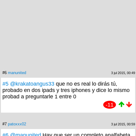
#6
manunited
3 jul 2015, 00:49
#5
@krakatoangus33
que no es real lo dirás tú,
probado en dos ipads y tres iphones y dice lo mismo
probad a preguntarle 1 entre 0
-11
#7
patoxxx02
3 jul 2015, 00:59
#6
@manunited
Hay que ser un completo analfabeta