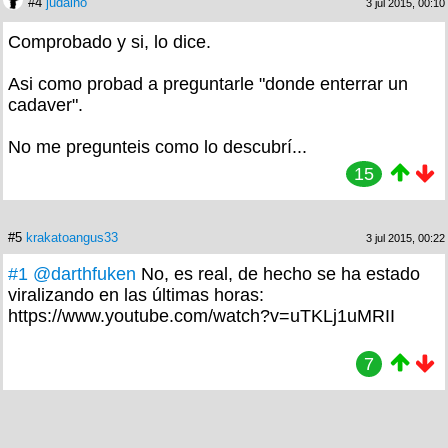
#4
judaino
3 jul 2015, 00:10
Comprobado y si, lo dice.
Asi como probad a preguntarle "donde enterrar un
cadaver".
No me pregunteis como lo descubrí...
15
#5
krakatoangus33
3 jul 2015, 00:22
#1
@darthfuken
No, es real, de hecho se ha estado
viralizando en las últimas horas:
https://www.youtube.com/watch?v=uTKLj1uMRII
7