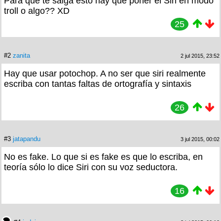
Para que te salga esto hay que poner el Siri en modo
troll o algo?? XD
25
#2
zanita
2 jul 2015, 23:52
Hay que usar potochop. A no ser que siri realmente
escriba con tantas faltas de ortografía y sintaxis
26
#3
jatapandu
3 jul 2015, 00:02
No es fake. Lo que si es fake es que lo escriba, en
teoría sólo lo dice Siri con su voz seductora.
16