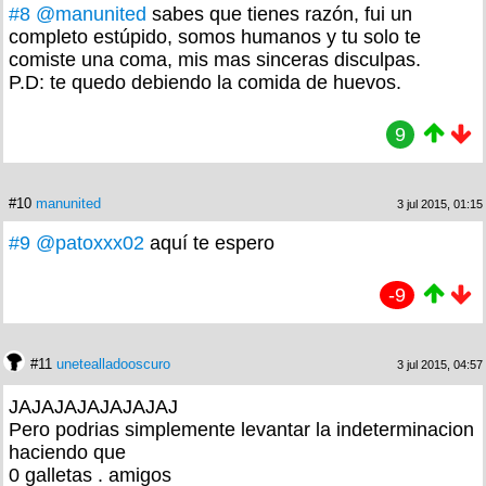
#8
@manunited
sabes que tienes razón, fui un
completo estúpido, somos humanos y tu solo te
comiste una coma, mis mas sinceras disculpas.
P.D: te quedo debiendo la comida de huevos.
9
#10
manunited
3 jul 2015, 01:15
#9
@patoxxx02
aquí te espero
-9
#11
unetealladooscuro
3 jul 2015, 04:57
JAJAJAJAJAJAJAJ
Pero podrias simplemente levantar la indeterminacion
haciendo que
0 galletas . amigos