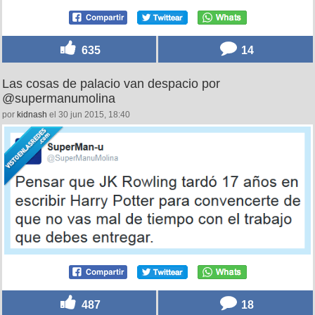
635
14
Las cosas de palacio van despacio por
@supermanumolina
por
kidnash
el 30 jun 2015, 18:40
487
18