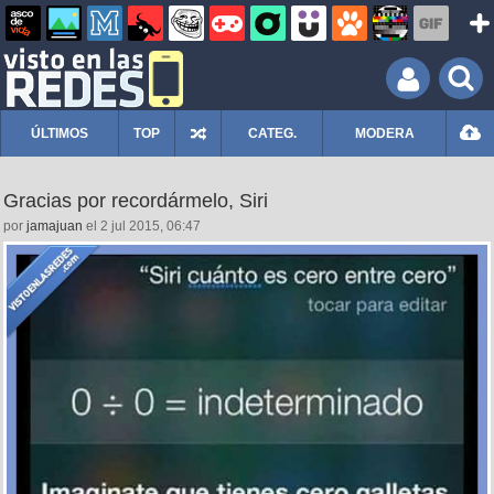
ÚLTIMOS
TOP
CATEG.
MODERA
Gracias por recordármelo, Siri
por
jamajuan
el 2 jul 2015, 06:47