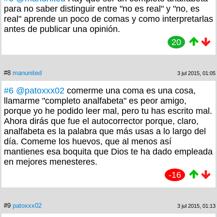
para no saber distinguir entre "no es real" y "no, es
real" aprende un poco de comas y como interpretarlas
antes de publicar una opinión.
20
#8
manunited
3 jul 2015, 01:05
#6
@patoxxx02
comerme una coma es una cosa,
llamarme "completo analfabeta" es peor amigo,
porque yo he podido leer mal, pero tu has escrito mal.
Ahora dirás que fue el autocorrector porque, claro,
analfabeta es la palabra que más usas a lo largo del
día. Comeme los huevos, que al menos así
mantienes esa boquita que Dios te ha dado empleada
en mejores menesteres.
-16
#9
patoxxx02
3 jul 2015, 01:13