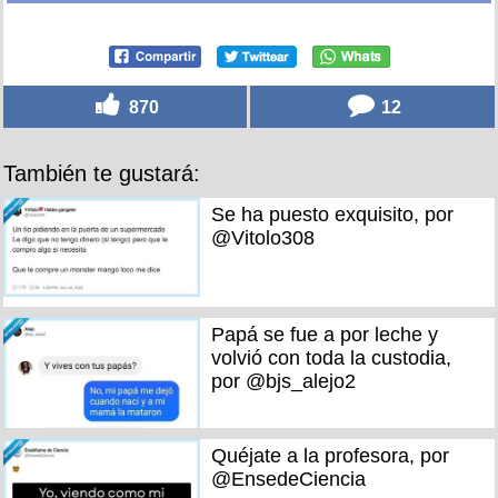
870
12
También te gustará:
Se ha puesto exquisito, por
@Vitolo308
Papá se fue a por leche y
volvió con toda la custodia,
por @bjs_alejo2
Quéjate a la profesora, por
@EnsedeCiencia