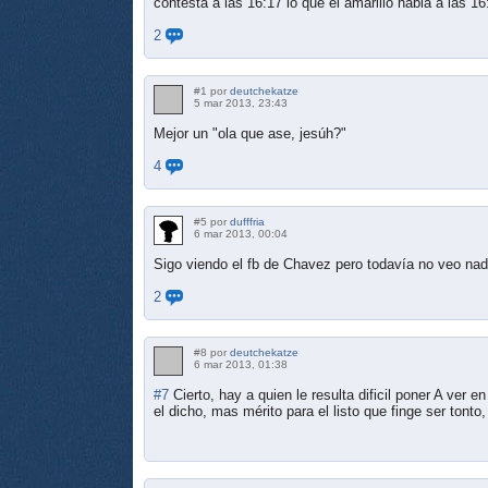
contesta a las 16:17 lo que el amarillo habla a las 1
2
#1 por
deutchekatze
5 mar 2013, 23:43
Mejor un "ola que ase, jesúh?"
4
#5 por
dufffria
6 mar 2013, 00:04
Sigo viendo el fb de Chavez pero todavía no veo nad
2
#8 por
deutchekatze
6 mar 2013, 01:38
#7
Cierto, hay a quien le resulta dificil poner A ve
el dicho, mas mérito para el listo que finge ser tont