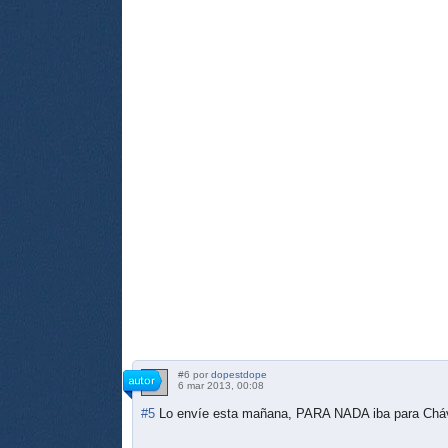
#6 por
dopestdope
6 mar 2013, 00:08
#5
Lo envíe esta mañana, PARA NADA iba para Chá