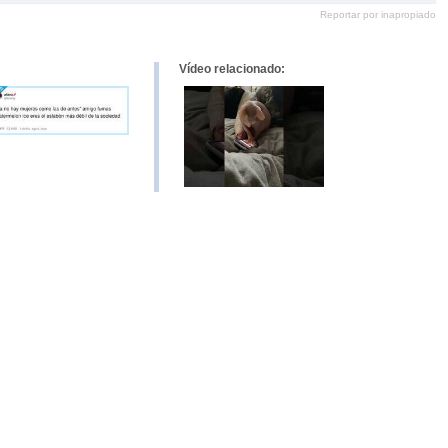
en
en
en
en
Reportar por inapropiado
Pinterest
tumblr
Google+
mene
Vídeo relacionado: