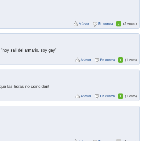
A favor
En contra
(2 votos)
2
 "hoy sali del armario, soy gay"
A favor
En contra
(1 voto)
1
que las horas no coinciden!
A favor
En contra
(1 voto)
1