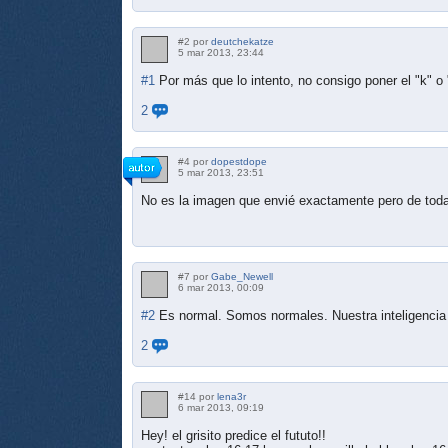
#2 por
deutchekatze
5 mar 2013, 23:44
#1
Por más que lo intento, no consigo poner el "k" o 
2
#4 por
dopestdope
5 mar 2013, 23:51
No es la imagen que envié exactamente pero de tod
#7 por
Gabe_Newell
6 mar 2013, 00:09
#2
Es normal. Somos normales. Nuestra inteligencia 
2
#14 por
lena3r
6 mar 2013, 09:19
Hey! el grisito predice el fututo!!