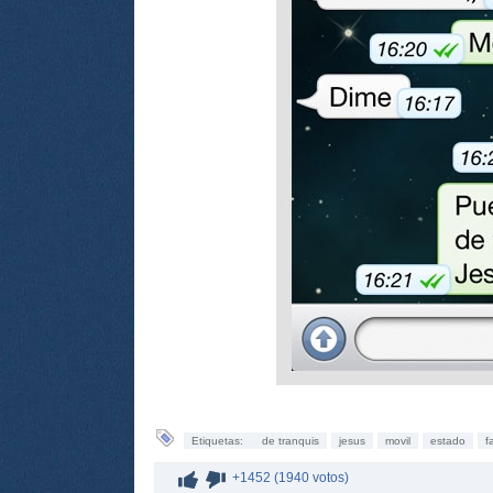
Etiquetas:
de tranquis
jesus
movil
estado
f
+1452 (1940 votos)