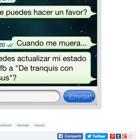
acebook
mensaje
muerte
Compartir
Compartir
Compartir
Compar