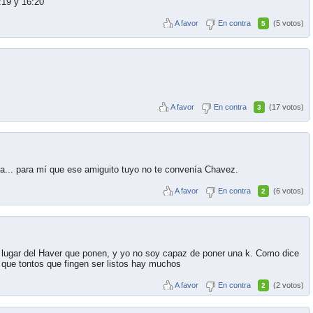
6:19 y 16:20
A favor
En contra
(5 votos)
5
A favor
En contra
(17 votos)
3
a... para mí que ese amiguito tuyo no te convenía Chavez.
A favor
En contra
(6 votos)
2
r en lugar del Haver que ponen, y yo no soy capaz de poner una k. Como dice
o, que tontos que fingen ser listos hay muchos
A favor
En contra
(2 votos)
2