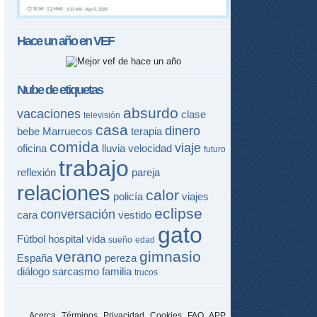
Hace un año en
VEF
Nube de etiquetas
absurdo
vacaciones
clase
televisión
casa
dinero
bebe
Marruecos
terapia
comida
viaje
oficina
lluvia
velocidad
futuro
trabajo
reflexión
pareja
relaciones
calor
policía
viajes
eclipse
conversación
cara
vestido
gato
Fútbol
hospital
vida
sueño
edad
verano
gimnasio
España
pereza
diálogo
sarcasmo
familia
trucos
Acerca
Términos
Privacidad
Cookies
FAQ
APP