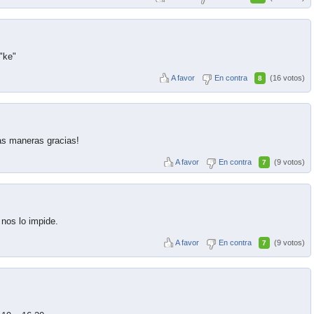
"ke"
A favor
En contra
(16 votos)
8
as maneras gracias!
A favor
En contra
(9 votos)
7
nos lo impide.
A favor
En contra
(9 votos)
7