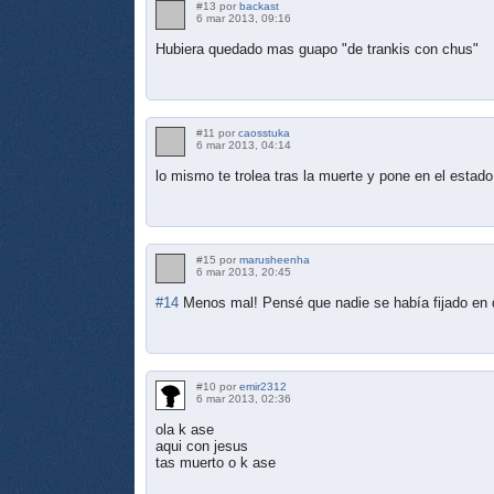
#13 por
backast
6 mar 2013, 09:16
Hubiera quedado mas guapo "de trankis con chus"
#11 por
caosstuka
6 mar 2013, 04:14
lo mismo te trolea tras la muerte y pone en el estado
#15 por
marusheenha
6 mar 2013, 20:45
#14
Menos mal! Pensé que nadie se había fijado en 
#10 por
emir2312
6 mar 2013, 02:36
ola k ase
aqui con jesus
tas muerto o k ase