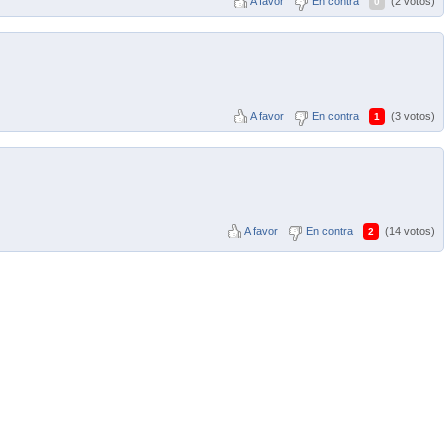
A favor
En contra
(2 votos)
0
A favor
En contra
(3 votos)
1
A favor
En contra
(14 votos)
2