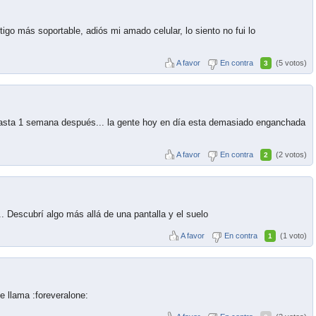
igo más soportable, adiós mi amado celular, lo siento no fui lo
A favor
En contra
(5 votos)
3
hasta 1 semana después... la gente hoy en día esta demasiado enganchada
A favor
En contra
(2 votos)
2
 Descubrí algo más allá de una pantalla y el suelo
A favor
En contra
(1 voto)
1
e llama :foreveralone: