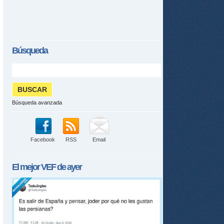
Búsqueda
Búsqueda avanzada
Facebook
RSS
Email
El mejor
VEF
de ayer