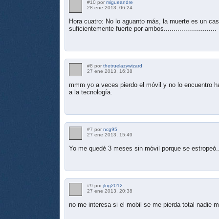
#10 por
migueandre
28 ene 2013, 06:24
Hora cuatro: No lo aguanto más, la muerte es un cast
suficientemente fuerte por ambos...........................
#8 por
thetruelazywizard
27 ene 2013, 16:38
mmm yo a veces pierdo el móvil y no lo encuentro 
a la tecnología.
#7 por
ncg95
27 ene 2013, 15:49
Yo me quedé 3 meses sin móvil porque se estropeó...
#9 por
jlog2012
27 ene 2013, 20:38
no me interesa si el mobil se me pierda total nadie m