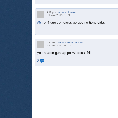
#11 por
mauricicolmener
31 ene 2013, 13:36
#5
i el 4 que corrigiera, porque no tiene vida.
#2 por
carnavaldebarranquilla
27 ene 2013, 00:12
ya sacaron guasap pa' windous :friki:
2