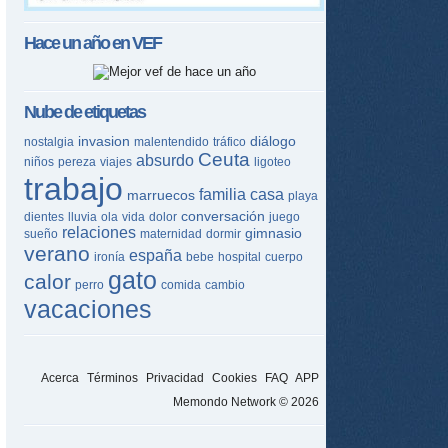
Hace un año en
VEF
Nube de etiquetas
invasion
diálogo
nostalgia
malentendido
tráfico
Ceuta
absurdo
niños
pereza
viajes
ligoteo
trabajo
familia
casa
marruecos
playa
conversación
dientes
lluvia
ola
vida
dolor
juego
relaciones
gimnasio
sueño
maternidad
dormir
verano
españa
ironía
bebe
hospital
cuerpo
gato
calor
perro
comida
cambio
vacaciones
Acerca
Términos
Privacidad
Cookies
FAQ
APP
Memondo Network © 2026