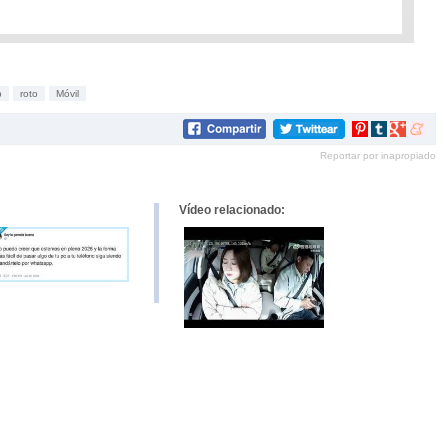
p
roto
Móvil
Compartir
Compartir
Compartir
Compar
en
en
en
en
Reportar por inapropiado
Pinterest
tumblr
Google+
mene
Vídeo relacionado: