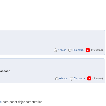
A favor
En contra
(16 votos)
4
aaaaaap
A favor
En contra
(9 votos)
5
om
para poder dejar comentarios.