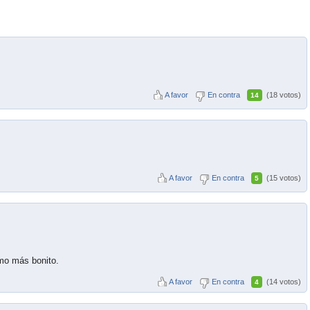
A favor
En contra
(18 votos)
14
A favor
En contra
(15 votos)
5
!
mo más bonito.
A favor
En contra
(14 votos)
4