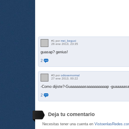
#1 por
mei_beguxi
26 ene 2013, 23:35
guasap? genius!
2
#3 por
odiosernormal
27 ene 2013, 00:22
-Como dijiste?-Guaaaaaaasaaaaaaaaaap -guaaaaas
2
Deja tu comentario
Necesitas tener una cuenta en
VistoenlasRedes.c