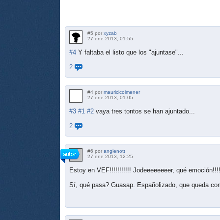
#5 por
xyzab
27 ene 2013, 01:55
#4
Y faltaba el listo que los "ajuntase"...
2
#4 por
mauricicolmener
27 ene 2013, 01:05
#3
#1
#2
vaya tres tontos se han ajuntado...
2
#6 por
angienott
27 ene 2013, 12:25
Estoy en VEF!!!!!!!!!!! Jodeeeeeeeer, qué emoción!!!
Sí, qué pasa? Guasap. Españolizado, que queda co