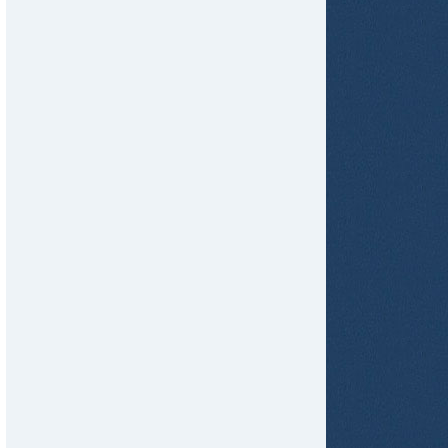
tir
ame